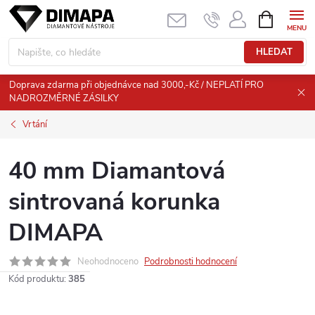
Přejít
NÁKUPNÍ
KOŠÍK
na
obsah
HLEDAT
Doprava zdarma při objednávce nad 3000,-Kč / NEPLATÍ PRO
NADROZMĚRNÉ ZÁSILKY
Vrtání
40 mm Diamantová
sintrovaná korunka
DIMAPA
Neohodnoceno
Podrobnosti hodnocení
Kód produktu:
385