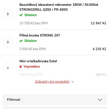
Bezuhlíkový laboratorní mikromotor 180W / 50.000ot.
STRONGDRILL QZ60 / PR-600S
Skladem
10 700 Kč bez DPH
12 947 Kč
Přímá bruska STRONG 207
Skladem
3 500 Kč bez DPH
4 235 Kč
Mini vrtačka/bruska Extol
Vyprodáno
380 Kč bez DPH
460 Kč
Zobrazit více produktů
Filtrovat