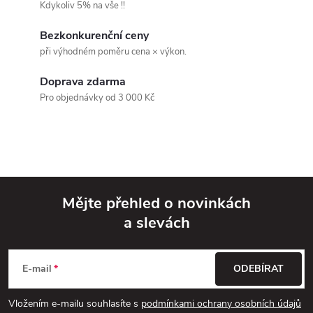
á
Kdykoliv 5% na vše !!
d
Bezkonkurenční ceny
při výhodném poměru cena × výkon.
a
Doprava zdarma
c
Pro objednávky od 3 000 Kč
í
p
r
v
Mějte přehled o novinkách
a slevách
k
Z
y
á
E-mail
ODEBÍRAT
v
p
Vložením e-mailu souhlasíte s
podmínkami ochrany osobních údajů
ý