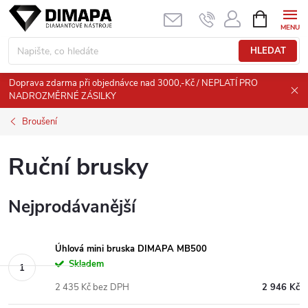
Přejít
NÁKUPNÍ
KOŠÍK
na
obsah
HLEDAT
Doprava zdarma při objednávce nad 3000,-Kč / NEPLATÍ PRO
NADROZMĚRNÉ ZÁSILKY
Broušení
Ruční brusky
Nejprodávanější
Úhlová mini bruska DIMAPA MB500
Skladem
2 435 Kč bez DPH
2 946 Kč