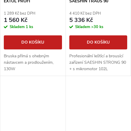
EXTOL PROFI
SAESHIN TRAUS 90
1 289 Kč bez DPH
4 410 Kč bez DPH
1 560 Kč
5 336 Kč
Skladem
1 ks
Skladem
>30 ks
DO KOŠÍKU
DO KOŠÍKU
Bruska přímá s ohebným
Profesionální lešťící a brousící
nástavcem a prodloužením,
zařízení SAESHIN STRONG 90
130W
+ s mikromotor 102L