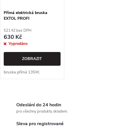
Přímá elektrická bruska
EXTOL PROFI
521 Kč bez DPH
630 Kč
Vyprodáno
ZOBRAZIT
bruska přímá 135W,
O
v
Odeslání do 24 hodin
pro všechny produkty skladem.
l
Sleva pro registrované