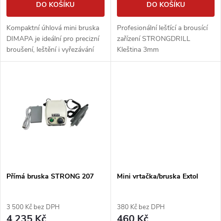
d
DO KOŠÍKU
DO KOŠÍKU
d
u
Kompaktní úhlová mini bruska
Profesionální lešťící a brousící
u
DIMAPA je ideální pro precizní
zařízení STRONGDRILL
k
broušení, leštění i vyřezávání
Kleština 3mm
k
otvorů do obkladů a dlažeb pro
skrytá WC tlačítka, vypínače či
t
zásuvky.
t
ů
ů
Přímá bruska STRONG 207
Mini vrtačka/bruska Extol
3 500 Kč bez DPH
380 Kč bez DPH
4 235 Kč
460 Kč