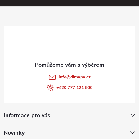
a
p
i
t
s
í
u
info
@
dimapa.cz
+420 777 121 500
Informace pro vás
Novinky