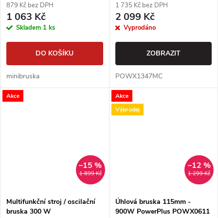
879 Kč bez DPH
1 735 Kč bez DPH
1 063 Kč
2 099 Kč
Skladem
1 ks
Vyprodáno
DO KOŠÍKU
ZOBRAZIT
minibruska
POWX1347MC
Akce
Akce
Výprodej
–15 %
–12 %
1 899 Kč
1 299 Kč
Multifunkční stroj / oscilační
Úhlová bruska 115mm -
bruska 300 W
900W PowerPlus POWX0611