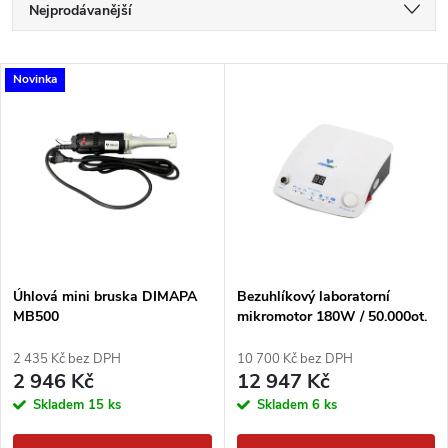
Ř
Nejprodávanější
a
Nejlevnější
V
Novinka
Nejdražší
z
ý
Abecedně
e
p
n
i
í
s
p
Úhlová mini bruska DIMAPA
Bezuhlíkový laboratorní
MB500
mikromotor 180W / 50.000ot.
p
STRONGDRILL QZ60 / PR-
r
600S
2 435 Kč bez DPH
10 700 Kč bez DPH
r
2 946 Kč
12 947 Kč
o
Skladem
15 ks
Skladem
6 ks
o