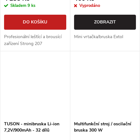
Skladem
9 ks
Vyprodáno
DO KOŠÍKU
ZOBRAZIT
Profesionální lešťící a brousící
Mini vrtačka/bruska Extol
zařízení Strong 207
TUSON - minibruska Li-ion
Multifunkční stroj / oscilační
7,2V/900mAh - 32 dílů
bruska 300 W