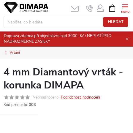
Přejít
NÁKUPNÍ
KOŠÍK
na
obsah
HLEDAT
Doprava zdarma při objednávce nad 3000,-Kč / NEPLATÍ PRO
NADROZMĚRNÉ ZÁSILKY
Vrtání
4 mm Diamantový vrták -
korunka DIMAPA
Neohodnoceno
Podrobnosti hodnocení
Kód produktu:
003