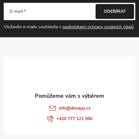
á
E-mail
ODEBÍRAT
p
Vložením e-mailu souhlasíte s
podmínkami ochrany osobních údajů
a
t
í
info
@
dimapa.cz
+420 777 121 500