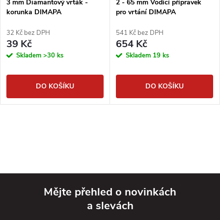
3 mm Diamantový vrták -
2 - 65 mm Vodící přípravek
korunka DIMAPA
pro vrtání DIMAPA
32 Kč bez DPH
541 Kč bez DPH
39 Kč
654 Kč
Skladem
>30 ks
Skladem
19 ks
DO KOŠÍKU
DO KOŠÍKU
Mějte přehled o novinkách
a slevách
Z