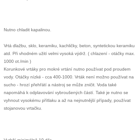
Nutno chladit kapalinou.
Vrtá dlažbu, sklo, keramiku, kachličky, beton, syntetickou keramiku
atd. Při vhodném užití velmi vysoká výdrž. ( chlazení - otáčky max.
1000 ot./min )
Korunkové vrtáky pro mokré vrtání nutno používat pod proudem
vody. Otáčky nízké - cca 400-1000. Vrták není možno používat na
sucho - hrozí přehřátí a nástroj se může zničit. Voda také
napomáhá k odplavování vybroušených částí. Také je nutno se
vyhnout vysokému přítlaku a až na nejnutnější případy, používat
stojanovou vrtačku.
Vydrží minimálně 10 děr.