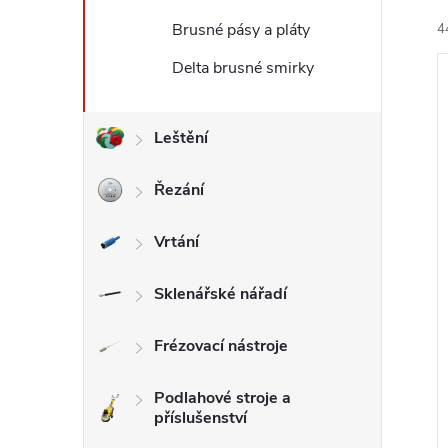
Brusné pásy a pláty
4
l
Delta brusné smirky
Leštění
í
Řezání
i
Vrtání
Sklenářské nářadí
Frézovací nástroje
Podlahové stroje a
příslušenství