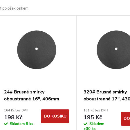
a
4
položek celkem
z
V
e
ý
n
p
p
s
r
p
24# Brusné smirky
320# Brusné smirky
o
oboustranné 16", 406mm
oboustranné 17", 4
r
smirkové kotouče
smirkové kotouče
164 Kč bez DPH
161 Kč bez DPH
d
podlahářské
podlahářské
198 Kč
DO KOŠÍKU
195 Kč
DO
o
Skladem
8 ks
Skladem
>30 ks