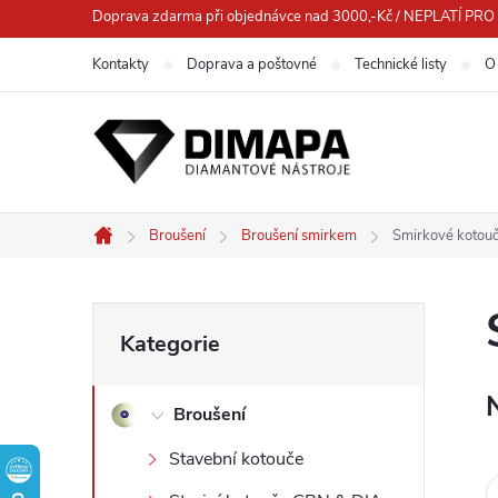
Přejít
Doprava zdarma při objednávce nad 3000,-Kč / NEPLATÍ 
na
Kontakty
Doprava a poštovné
Technické listy
O
obsah
Broušení
Broušení smirkem
Smirkové kotou
Domů
P
Přeskočit
Kategorie
kategorie
o
Broušení
s
Stavební kotouče
t