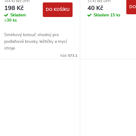
164 Kč bez DPH
33 Kč bez DPH
podlahářské
198 Kč
40 Kč
DO
DO KOŠÍKU
Skladem
Skladem
15 ks
>30 ks
Smirkový kotouč vhodný pro
podlahové brusky, leštičky a mycí
stroje
Kód:
573.1