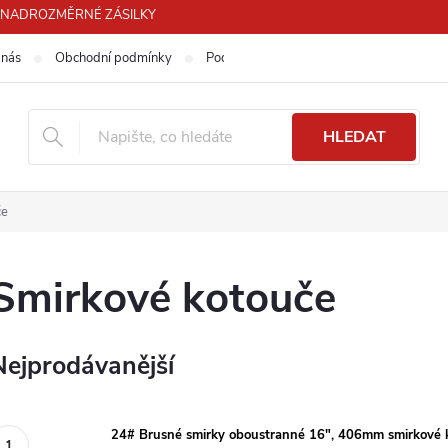
PRO NADROZMĚRNÉ ZÁSILKY
 nás
Obchodní podmínky
Podmínky ochrany osobních údajů
HLEDAT
če
Smirkové kotouče
Nejprodávanější
24# Brusné smirky oboustranné 16", 406mm smirkové 