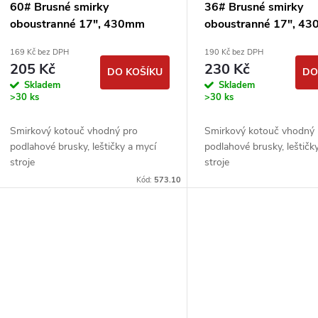
60# Brusné smirky
36# Brusné smirky
oboustranné 17", 430mm
oboustranné 17", 4
smirkové kotouče
smirkové kotouče
169 Kč bez DPH
190 Kč bez DPH
podlahářské
podlahářské
205 Kč
230 Kč
DO KOŠÍKU
DO
Skladem
Skladem
>30 ks
>30 ks
Smirkový kotouč vhodný pro
Smirkový kotouč vhodný 
podlahové brusky, leštičky a mycí
podlahové brusky, leštičk
stroje
stroje
Kód:
573.10