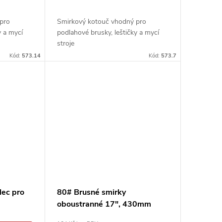
pro
Smirkový kotouč vhodný pro
y a mycí
podlahové brusky, leštičky a mycí
stroje
Kód:
573.14
Kód:
573.7
lec pro
80# Brusné smirky
oboustranné 17", 430mm
smirkové kotouče