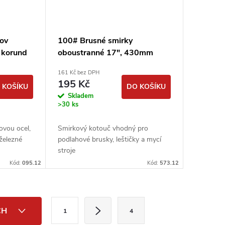
kov
100# Brusné smirky
 korund
oboustranné 17", 430mm
smirkové kotouče
161 Kč bez DPH
podlahářské
195 Kč
 KOŠÍKU
DO KOŠÍKU
Skladem
>30 ks
ovou ocel,
Smirkový kotouč vhodný pro
eželezné
podlahové brusky, leštičky a mycí
stroje
Kód:
095.12
Kód:
573.12
S
CH
1
4
t