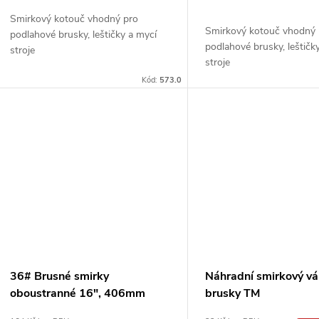
u
d
Smirkový kotouč vhodný pro
k
Smirkový kotouč vhodný 
podlahové brusky, leštičky a mycí
u
podlahové brusky, leštičk
stroje
stroje
t
k
Kód:
573.0
ů
t
ů
36# Brusné smirky
Náhradní smirkový vá
oboustranné 16", 406mm
brusky TM
smirkové kotouče