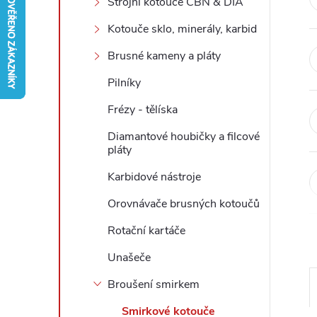
Strojní kotouče CBN & DIA
r
Kotouče sklo, minerály, karbid
Brusné kameny a pláty
a
Pilníky
n
Frézy - tělíska
n
Diamantové houbičky a filcové
pláty
í
Karbidové nástroje
p
Orovnávače brusných kotoučů
Rotační kartáče
a
Unašeče
n
Broušení smirkem
e
Smirkové kotouče