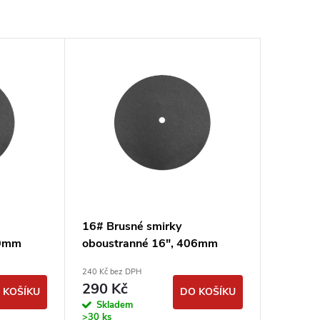
16# Brusné smirky
30mm
oboustranné 16", 406mm
smirkové kotouče
240 Kč bez DPH
podlahářské
290 Kč
 KOŠÍKU
DO KOŠÍKU
Skladem
>30 ks