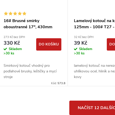
16# Brusné smirky
Lamelový kotouč na 
oboustranné 17", 430mm
125mm - 100# T27 -
smirkové kotouče
273 Kč bez DPH
32 Kč bez DPH
podlahářské
330 Kč
39 Kč
DO KOŠÍKU
DO
Skladem
Skladem
>30 ks
>30 ks
Smirkový kotouč vhodný pro
lamelový kotouč na nerez
podlahové brusky, leštičky a mycí
uhlíkovou ocel, hliník a n
stroje
kovy
Kód:
573.8
O
NAČÍST 12 DALŠÍ