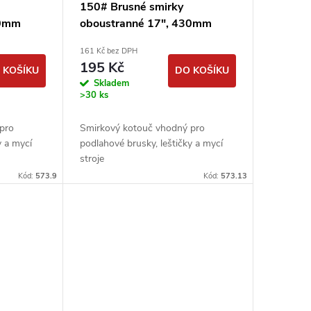
150# Brusné smirky
30mm
oboustranné 17", 430mm
smirkové kotouče
161 Kč bez DPH
podlahářské
195 Kč
 KOŠÍKU
DO KOŠÍKU
Skladem
>30 ks
pro
Smirkový kotouč vhodný pro
y a mycí
podlahové brusky, leštičky a mycí
stroje
Kód:
573.9
Kód:
573.13