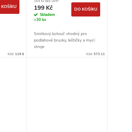
164 Kč bez DPH
podlahářské
 KOŠÍKU
199 Kč
DO KOŠÍKU
Skladem
>30 ks
Smirkový kotouč vhodný pro
podlahové brusky, leštičky a mycí
stroje
Kód:
119.6
Kód:
573.11