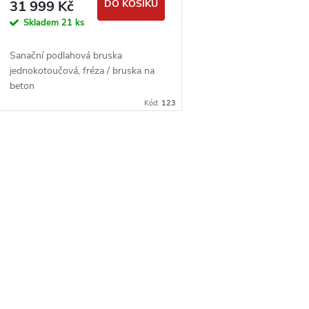
31 999 Kč
DO KOŠÍKU
Skladem
21 ks
Sanační podlahová bruska
jednokotoučová, fréza / bruska na
beton
Kód:
123
O
v
á
d
a