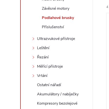
4
l
Závěsné motory
Podlahové brusky
Příslušenství
Ultrazvukové přístroje
í
Leštění
i
Řezání
Měřící přístroje
Vrtání
Ostatní nářadí
Akumulátory / nabíječky
Kompresory bezolejové