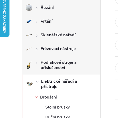
Řezání
r
Vrtání
a
n
Sklenářské nářadí
n
Frézovací nástroje
í
Podlahové stroje a
příslušenství
p
Elektrické nářadí a
přístroje
a
Broušení
n
Stolní brusky
e
Ruční brusky