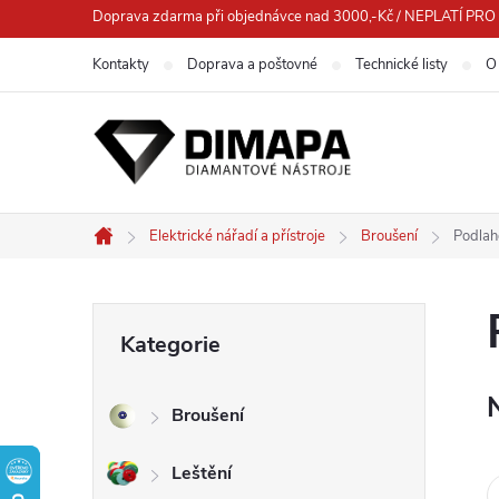
Přejít
Doprava zdarma při objednávce nad 3000,-Kč / NEPLATÍ 
na
Kontakty
Doprava a poštovné
Technické listy
O
obsah
Elektrické nářadí a přístroje
Broušení
Podlah
Domů
P
Přeskočit
Kategorie
kategorie
o
Broušení
s
Leštění
t