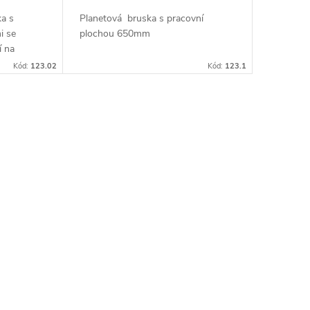
a s
Planetová bruska s pracovní
i se
plochou 650mm
í na
Kód:
123.02
Kód:
123.1