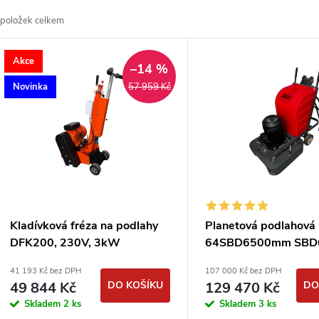
a
položek celkem
z
V
Akce
e
–14 %
ý
Novinka
57 959 Kč
n
p
p
s
r
p
Kladívková fréza na podlahy
Planetová podlahová
o
DFK200, 230V, 3kW
64SBD6500mm SBD
r
400V / 7,5kW
41 193 Kč bez DPH
107 000 Kč bez DPH
d
49 844 Kč
DO KOŠÍKU
129 470 Kč
DO
o
Skladem
2 ks
Skladem
3 ks