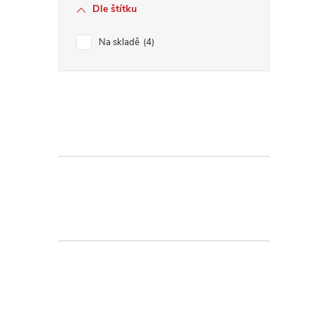
Dle štítku
í
Na skladě
4
r
i