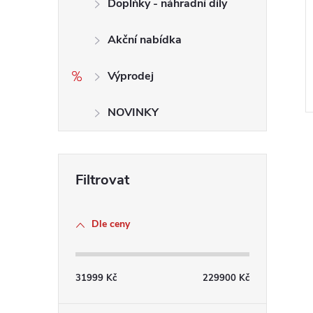
Doplňky - náhradní díly
Akční nabídka
Výprodej
NOVINKY
l
Dle ceny
31999
Kč
229900
Kč