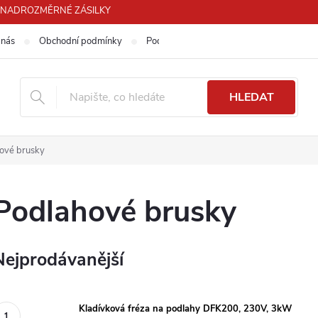
PRO NADROZMĚRNÉ ZÁSILKY
 nás
Obchodní podmínky
Podmínky ochrany osobních údajů
HLEDAT
ové brusky
Podlahové brusky
Nejprodávanější
Kladívková fréza na podlahy DFK200, 230V, 3kW