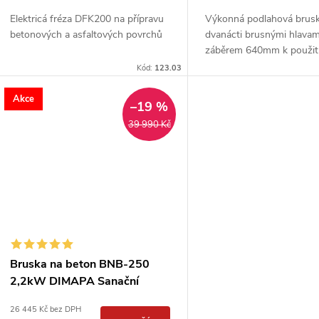
u
d
Elektricá fréza DFK200 na přípravu
Výkonná podlahová brusk
k
betonových a asfaltových povrchů
dvanácti brusnými hlavam
u
záběrem 640mm k použit
t
betonové podlah.
Kód:
123.03
k
ů
Akce
–19 %
t
39 990 Kč
ů
Bruska na beton BNB-250
2,2kW DIMAPA Sanační
bruska na podlahy
26 445 Kč bez DPH