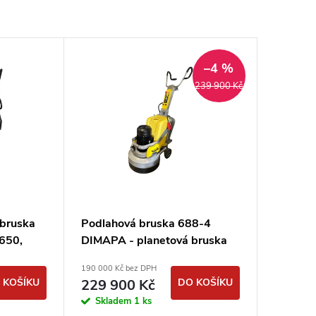
–4 %
239 900 Kč
 bruska
Podlahová bruska 688-4
650,
DIMAPA - planetová bruska
190 000 Kč bez DPH
 KOŠÍKU
229 900 Kč
DO KOŠÍKU
Skladem
1 ks