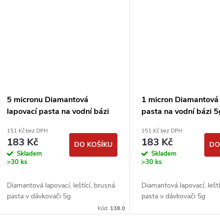
5 micronu Diamantová
1 micron Diamantová 
lapovací pasta na vodní bázi
pasta na vodní bázi 5
5g DIMAPA
DIMAPA
151 Kč bez DPH
151 Kč bez DPH
183 Kč
183 Kč
DO KOŠÍKU
DO
Skladem
Skladem
>30 ks
>30 ks
Diamantová lapovací, leštící, brusná
Diamantová lapovací, leští
pasta v dávkovači 5g
pasta v dávkovači 5g
Kód:
138.0