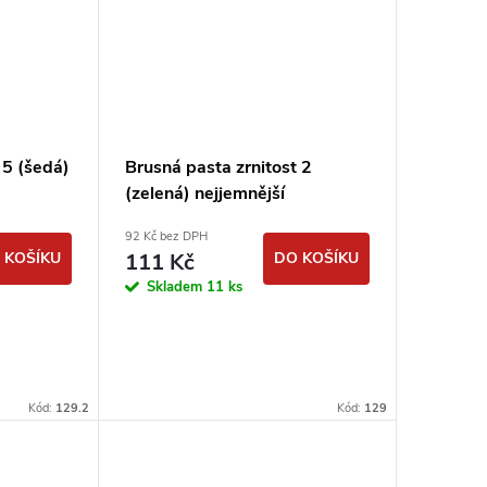
 5 (šedá)
Brusná pasta zrnitost 2
(zelená) nejjemnější
92 Kč bez DPH
 KOŠÍKU
111 Kč
DO KOŠÍKU
Skladem
11 ks
Kód:
129.2
Kód:
129