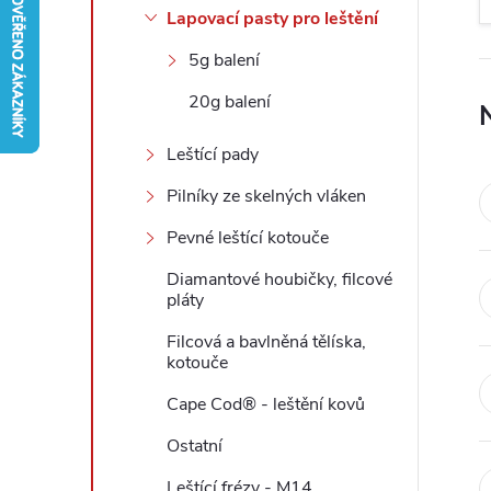
Lapovací pasty pro leštění
r
5g balení
a
20g balení
n
Leštící pady
Pilníky ze skelných vláken
n
Pevné leštící kotouče
í
Diamantové houbičky, filcové
pláty
p
Filcová a bavlněná tělíska,
kotouče
a
Cape Cod® - leštění kovů
n
Ostatní
e
Leštící frézy - M14