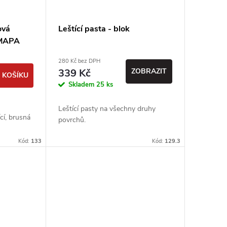
ová
Leštící pasta - blok
IMAPA
280 Kč bez DPH
339 Kč
ZOBRAZIT
 KOŠÍKU
Skladem
25 ks
Leštící pasty na všechny druhy
cí, brusná
povrchů.
Kód:
133
Kód:
129.3