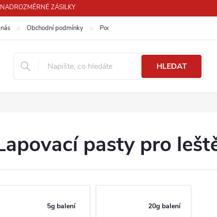
PRO NADROZMĚRNÉ ZÁSILKY
 nás
Obchodní podmínky
Podmínky ochrany osobních údajů
HLEDAT
Lapovací pasty pro lešt
5g balení
20g balení