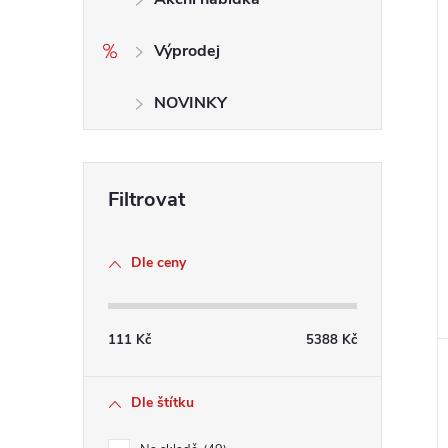
Výprodej
NOVINKY
Dle ceny
111
Kč
5388
Kč
Dle štítku