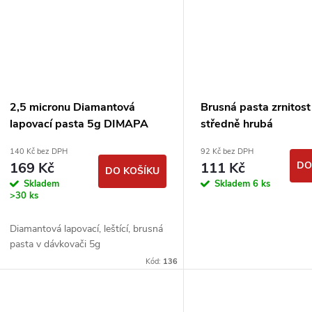
2,5 micronu Diamantová
Brusná pasta zrnitost
lapovací pasta 5g DIMAPA
středně hrubá
140 Kč bez DPH
92 Kč bez DPH
169 Kč
111 Kč
DO
DO KOŠÍKU
Skladem
Skladem
6 ks
>30 ks
Diamantová lapovací, leštící, brusná
pasta v dávkovači 5g
Kód:
136