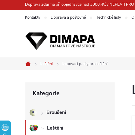
Přejít
Doprava zdarma při objednávce nad 3000,-Kč / NEPLATÍ 
na
Kontakty
Doprava a poštovné
Technické listy
O
obsah
Leštění
Lapovací pasty pro leštění
Domů
P
Přeskočit
Kategorie
kategorie
o
Broušení
s
Leštění
t