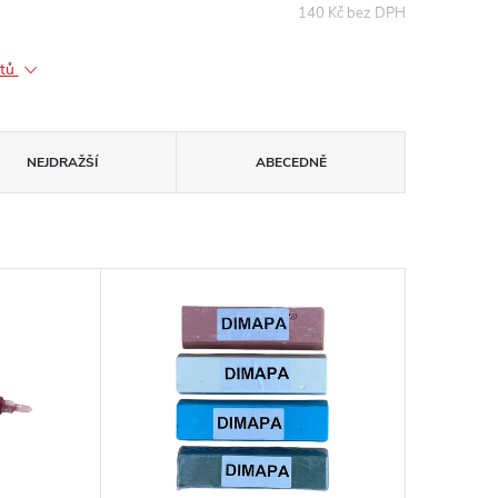
140 Kč bez DPH
ktů
NEJDRAŽŠÍ
ABECEDNĚ