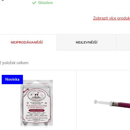
Skladem
Zobrazit více produ
Ř
NEJPRODÁVANĚJŠÍ
NEJLEVNĚJŠÍ
a
2
položek celkem
z
V
Novinka
e
ý
n
p
p