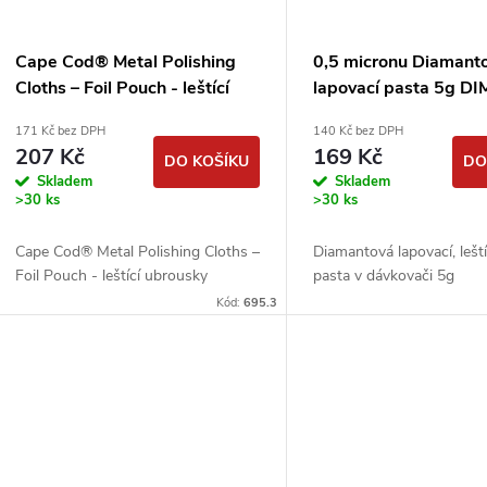
s
r
p
Cape Cod® Metal Polishing
0,5 micronu Diamant
o
Cloths – Foil Pouch - leštící
lapovací pasta 5g D
r
ubrousky
171 Kč bez DPH
140 Kč bez DPH
d
207 Kč
169 Kč
DO KOŠÍKU
DO
o
Skladem
Skladem
u
>30 ks
>30 ks
d
k
Cape Cod® Metal Polishing Cloths –
Diamantová lapovací, leští
u
Foil Pouch - leštící ubrousky
pasta v dávkovači 5g
t
Kód:
695.3
k
ů
t
ů