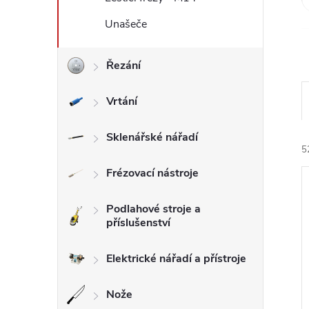
l
Unašeče
Řezání
Vrtání
Sklenářské nářadí
5
Frézovací nástroje
Podlahové stroje a
příslušenství
Elektrické nářadí a přístroje
í
i
Nože