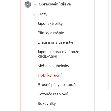
í
Opracování dřeva
l
i
Frézy
Japonské pilky
Pilníky a rašple
Dláta a příslušenství
Japonské pracovní nože
KIRIDASHI
Měřidla a úhelníky
Hoblíky ruční
Brusné pásy a kotouče
Kotouče rašplové
Sukovníky