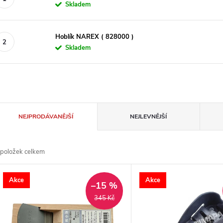
Skladem
Hoblík NAREX ( 828000 )
Skladem
Ř
NEJPRODÁVANĚJŠÍ
NEJLEVNĚJŠÍ
a
položek celkem
z
V
Akce
Akce
e
–15 %
ý
345 Kč
n