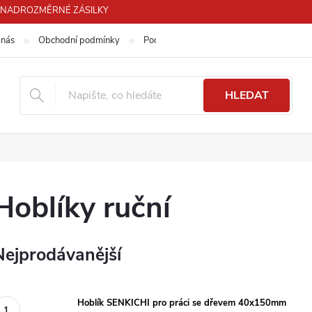
PRO NADROZMĚRNÉ ZÁSILKY
 nás
Obchodní podmínky
Podmínky ochrany osobních údajů
HLEDAT
Hoblíky ruční
Nejprodávanější
Hoblík SENKICHI pro práci se dřevem 40x150mm