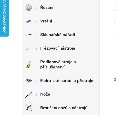
Řezání
r
Vrtání
a
n
Sklenářské nářadí
n
Frézovací nástroje
í
Podlahové stroje a
příslušenství
p
2
Elektrické nářadí a přístroje
a
Nože
n
Broušení nožů a nástrojů
e