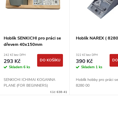
p
p
s
r
p
Hoblík SENKICHI pro práci se
Hoblík NAREX ( 8280
o
dřevem 40x150mm
r
242 Kč bez DPH
322 Kč bez DPH
d
293 Kč
DO KOŠÍKU
390 Kč
DO
o
Skladem
6 ks
Skladem
1 ks
u
d
SENKICHI ICHIMAI KOGANNA
Hoblík hobby pro práci s
k
PLANE (FOR BEGINNERS)
8280 00
u
Kód:
638-41
t
k
ů
O