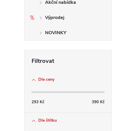
Akční nabídka
Výprodej
NOVINKY
i
Dle ceny
293
Kč
390
Kč
Dle štítku