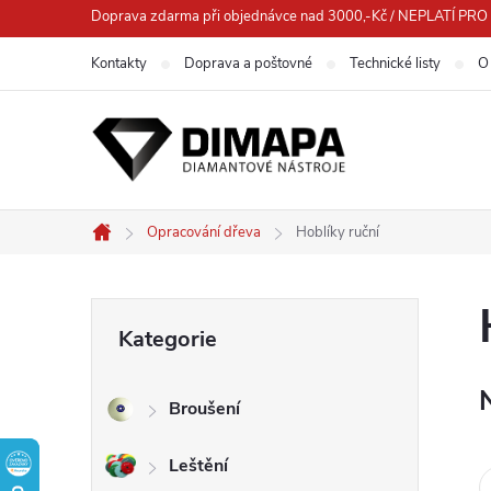
Přejít
Doprava zdarma při objednávce nad 3000,-Kč / NEPLATÍ 
na
Kontakty
Doprava a poštovné
Technické listy
O
obsah
Opracování dřeva
Hoblíky ruční
Domů
P
Přeskočit
Kategorie
kategorie
o
Broušení
s
Leštění
t