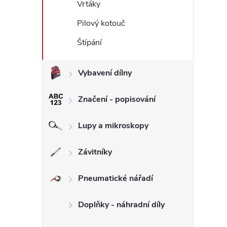
Vrtáky
Pilový kotouč
l
Štípání
Vybavení dílny
Značení - popisování
Lupy a mikroskopy
í
Závitníky
r
Pneumatické nářadí
Doplňky - náhradní díly