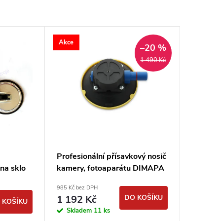
Akce
–20 %
1 490 Kč
-
Profesionální přísavkový nosič
na sklo
kamery, fotoaparátu DIMAPA
I
NC115
985 Kč bez DPH
1 192 Kč
DO KOŠÍKU
 KOŠÍKU
Skladem
11 ks