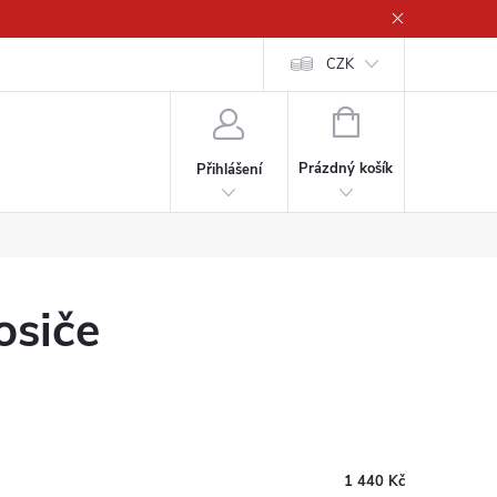
CZK
NÁKUPNÍ
KOŠÍK
Prázdný košík
Přihlášení
osiče
1 440 Kč