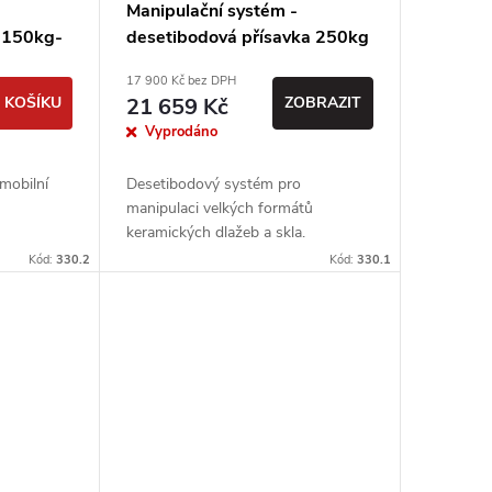
-
Manipulační systém -
a 150kg-
desetibodová přísavka 250kg
17 900 Kč bez DPH
 KOŠÍKU
21 659 Kč
ZOBRAZIT
Vyprodáno
mobilní
Desetibodový systém pro
manipulaci velkých formátů
keramických dlažeb a skla.
Kód:
330.2
Kód:
330.1