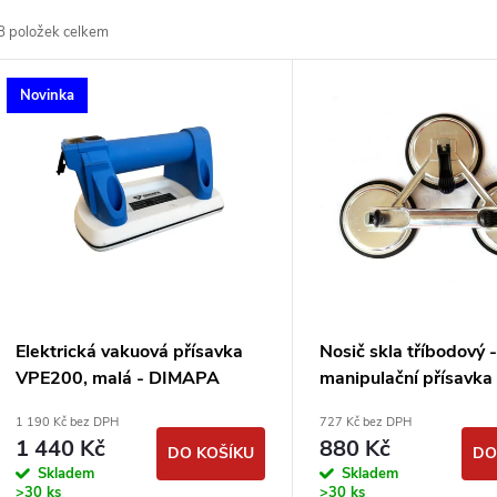
a
8
položek celkem
z
V
Novinka
e
ý
n
p
p
s
r
p
Elektrická vakuová přísavka
Nosič skla tříbodový 
o
VPE200, malá - DIMAPA
manipulační přísavka 
r
155kg DIMAPA PROF
1 190 Kč bez DPH
727 Kč bez DPH
d
1 440 Kč
880 Kč
DO KOŠÍKU
DO
o
Skladem
Skladem
>30 ks
>30 ks