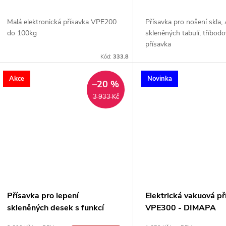
u
d
k
Malá elektronická přísavka VPE200
Přísavka pro nošení skla,
u
do 100kg
skleněných tabulí, tříbod
přísavka
t
k
Kód:
333.8
ů
Akce
Novinka
t
–20 %
3 933 Kč
ů
Přísavka pro lepení
Elektrická vakuová př
skleněných desek s funkcí
VPE300 - DIMAPA
sklíčidla