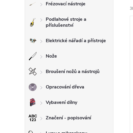
Frézovací nástroje
3
l
Podlahové stroje a
příslušenství
Elektrické nářadí a přístroje
í
Nože
i
Broušení nožů a nástrojů
Opracování dřeva
Vybavení dílny
Značení - popisování