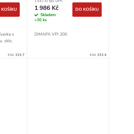
1 641 Kč bez DPH
1 986 Kč
 KOŠÍKU
DO KOŠÍKU
Skladem
>30 ks
ísavka s
DIMAPA VPI 200
, sklo,
Kód:
333.7
Kód:
333.4