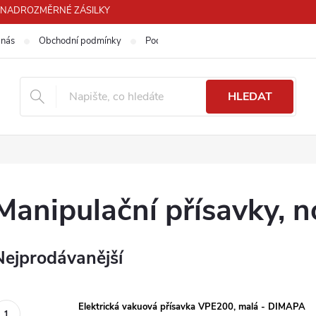
PRO NADROZMĚRNÉ ZÁSILKY
 nás
Obchodní podmínky
Podmínky ochrany osobních údajů
HLEDAT
Manipulační přísavky, n
Nejprodávanější
Elektrická vakuová přísavka VPE200, malá - DIMAPA