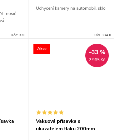
Uchycení kamery na automobil, sklo
 AL nosič
ová
Kód:
330
Kód:
334.0
Akce
–33 %
2 965 Kč
ísavka
Vakuová přísavka s
ukazatelem tlaku 200mm