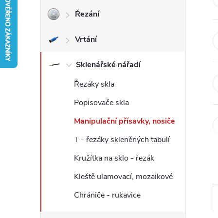
Řezání
r
Vrtání
a
n
Sklenářské nářadí
Řezáky skla
n
Popisovače skla
í
Manipulační přísavky, nosiče
p
T - řezáky skleněných tabulí
Kružítka na sklo - řezák
a
Kleště ulamovací, mozaikové
n
Chrániče - rukavice
e