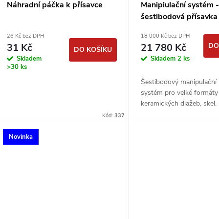
Náhradní páčka k přísavce
Manipiulační systém 
šestibodová přísavk
pojízdný
26 Kč bez DPH
18 000 Kč bez DPH
31 Kč
21 780 Kč
DO
DO KOŠÍKU
Skladem
Skladem
2 ks
>30 ks
Šestibodový manipulační 
systém pro velké formáty
keramických dlažeb, skel.
Kód:
337
Novinka