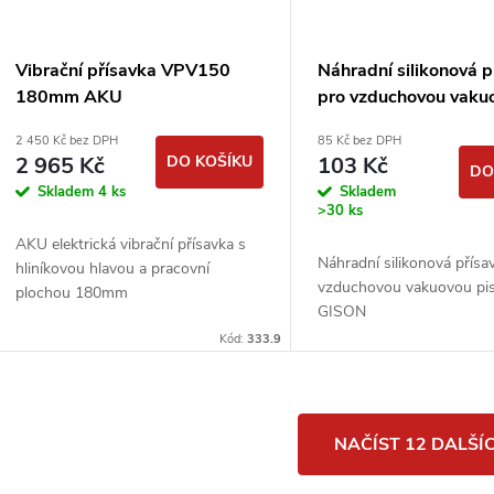
Vibrační přísavka VPV150
Náhradní silikonová p
180mm AKU
pro vzduchovou vaku
pistoli GISON
2 450 Kč bez DPH
85 Kč bez DPH
2 965 Kč
DO KOŠÍKU
103 Kč
DO
Skladem
4 ks
Skladem
>30 ks
AKU elektrická vibrační přísavka s
Náhradní silikonová přísa
hliníkovou hlavou a pracovní
vzduchovou vakuovou pis
plochou 180mm
GISON
Kód:
333.9
O
NAČÍST 12 DALŠÍ
v