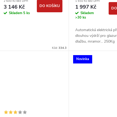
2 600 Kč bez DPH
1 650 Kč bez DPH
3 146 Kč
DO KOŠÍKU
1 997 Kč
DO
Skladem
5 ks
Skladem
>30 ks
Automatická elektrická př
dlouhou výdrží pro glazuru
dlažbu, mramor... 250Kg
Kód:
334.3
Novinka