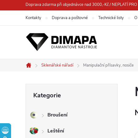
Přejít
Doprava zdarma při objednávce nad 3000,-Kč / NEPLATÍ 
na
Kontakty
Doprava a poštovné
Technické listy
O
obsah
Sklenářské nářadí
Manipulační přísavky, nosiče
Domů
P
Přeskočit
Kategorie
kategorie
o
Broušení
s
Leštění
t