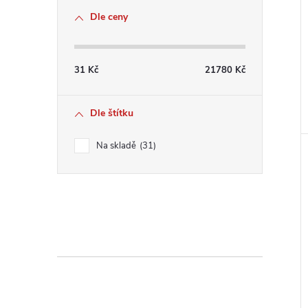
Dle ceny
31
Kč
21780
Kč
Dle štítku
Na skladě
31