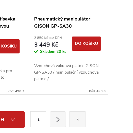
řísavka
Pneumatický manipulátor
ovou
GISON GP-SA30
2 850 Kč bez DPH
3 449 Kč
DO KOŠÍKU
 KOŠÍKU
Skladem
20 ks
Vzduchová vakuová pistole GISON
vka pro
GP-SA30 / manipulační vzduchová
toli
pistole /
Kód:
490.7
Kód:
490.6
S
CH
1
4
t