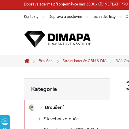
Přejít
Doprava zdarma při objednávce nad 3000,-Kč / NEPLATÍ 
na
Kontakty
Doprava a poštovné
Technické listy
O
obsah
Broušení
Strojní kotouče CBN & DIA
3A1 Ob
Domů
P
Přeskočit
Kategorie
kategorie
o
Broušení
s
Stavební kotouče
t