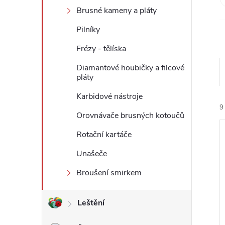
Brusné kameny a pláty
l
Pilníky
Frézy - tělíska
Diamantové houbičky a filcové
pláty
Karbidové nástroje
9
Orovnávače brusných kotoučů
Rotační kartáče
Unašeče
Broušení smirkem
í
i
Leštění