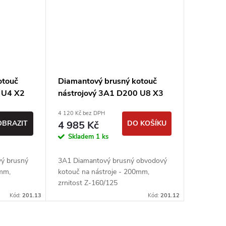
otouč
Diamantový brusný kotouč
 U4 X2
nástrojový 3A1 D200 U8 X3
nt, 2
T11 J133 H32 - Urdiamand
4 120 Kč bez DPH
OBRAZIT
4 985 Kč
DO KOŠÍKU
Skladem
1 ks
ý brusný
3A1 Diamantový brusný obvodový
5mm,
kotouč na nástroje - 200mm,
ě
zrnitost Z-160/125
Kód:
201.13
Kód:
201.12