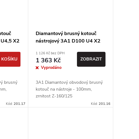
otouč
Diamantový brusný kotouč
 U4,5 X2
nástrojový 3A1 D100 U4 X2
nt, 2
T5 J72 H20 - Urdiamant
1 126 Kč bez DPH
 KOŠÍKU
1 363 Kč
ZOBRAZIT
Vyprodáno
ý brusný
3A1 Diamantový obvodový brusný
0mm,
kotouč na nástroje - 100mm,
ě
zrnitost Z-160/125
Kód:
201.17
Kód:
201.16