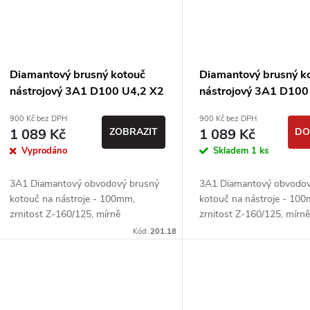
Diamantový brusný kotouč
Diamantový brusný k
nástrojový 3A1 D100 U4,2 X2
nástrojový 3A1 D100
T5 J72 H20 - Urdiamant, 2
T5 J72 H20 - Urdiama
900 Kč bez DPH
900 Kč bez DPH
jakost
jakost
1 089 Kč
ZOBRAZIT
1 089 Kč
DO
Vyprodáno
Skladem
1 ks
3A1 Diamantový obvodový brusný
3A1 Diamantový obvodov
kotouč na nástroje - 100mm,
kotouč na nástroje - 10
zrnitost Z-160/125, mírně
zrnitost Z-160/125, mírn
poškozený.
poškozený.
Kód:
201.18