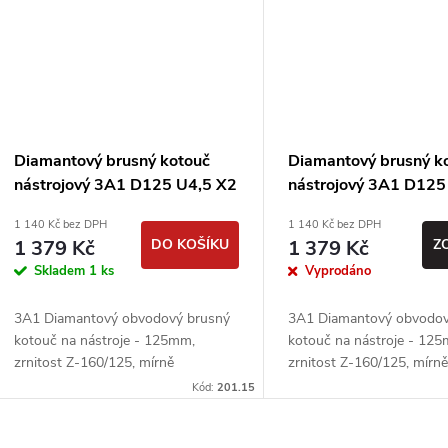
Diamantový brusný kotouč
Diamantový brusný k
nástrojový 3A1 D125 U4,5 X2
nástrojový 3A1 D125
T5 J78 H20 - Urdiamant, 2
T5 J78 H20 - Urdiama
1 140 Kč bez DPH
1 140 Kč bez DPH
jakost
jakost
1 379 Kč
DO KOŠÍKU
1 379 Kč
Z
Skladem
1 ks
Vyprodáno
3A1 Diamantový obvodový brusný
3A1 Diamantový obvodov
kotouč na nástroje - 125mm,
kotouč na nástroje - 12
zrnitost Z-160/125, mírně
zrnitost Z-160/125, mírn
poškozený.
poškozený.
Kód:
201.15