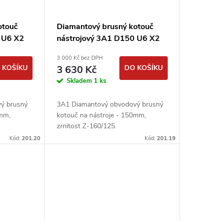
otouč
Diamantový brusný kotouč
 U6 X2
nástrojový 3A1 D150 U6 X2
nt, 2
T7 J96 H20 - Urdiamand
3 000 Kč bez DPH
 KOŠÍKU
3 630 Kč
DO KOŠÍKU
Skladem
1 ks
ý brusný
3A1 Diamantový obvodový brusný
0mm,
kotouč na nástroje - 150mm,
ě
zrnitost Z-160/125.
Kód:
201.20
Kód:
201.19