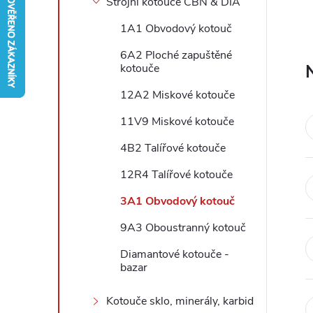
Strojní kotouče CBN & DIA
r
1A1 Obvodový kotouč
6A2 Ploché zapuštěné
a
kotouče
n
12A2 Miskové kotouče
11V9 Miskové kotouče
n
4B2 Talířové kotouče
í
12R4 Talířové kotouče
p
3A1 Obvodový kotouč
9A3 Oboustranný kotouč
a
Diamantové kotouče -
n
bazar
Kotouče sklo, minerály, karbid
e