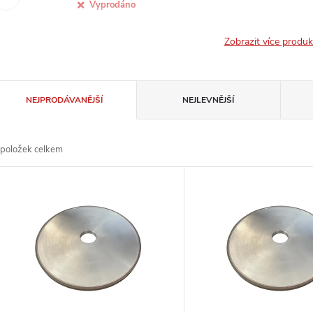
Vyprodáno
Zobrazit více produ
Ř
NEJPRODÁVANĚJŠÍ
NEJLEVNĚJŠÍ
a
položek celkem
z
V
e
ý
n
p
p