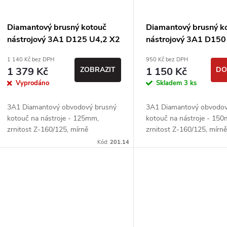
s
r
p
Diamantový brusný kotouč
Diamantový brusný k
o
nástrojový 3A1 D125 U4,2 X2
nástrojový 3A1 D150
r
T5 J78 H20 - Urdiamant, 2
T7 J96 H20 - Urdiama
1 140 Kč bez DPH
950 Kč bez DPH
d
jakost
jakost
1 379 Kč
ZOBRAZIT
1 150 Kč
DO
o
Vyprodáno
Skladem
3 ks
u
d
3A1 Diamantový obvodový brusný
3A1 Diamantový obvodov
k
kotouč na nástroje - 125mm,
kotouč na nástroje - 15
u
zrnitost Z-160/125, mírně
zrnitost Z-160/125, mírn
t
poškozený.
poškozený.
Kód:
201.14
k
ů
t
ů