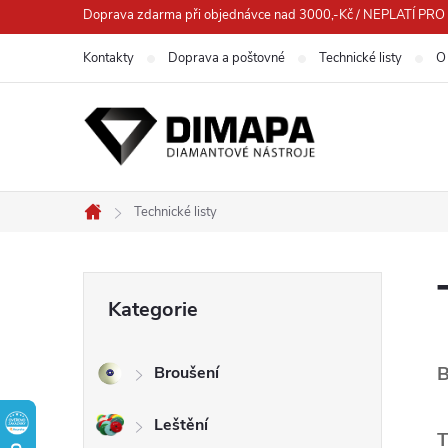
Přejít
Doprava zdarma při objednávce nad 3000,-Kč / NEPLATÍ 
na
Kontakty
Doprava a poštovné
Technické listy
O
obsah
Technické listy
Domů
P
Přeskočit
Kategorie
kategorie
o
B
Broušení
s
Leštění
t
T