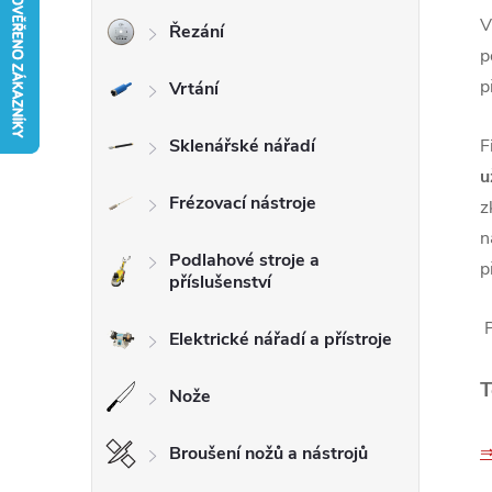
V
Řezání
r
p
p
Vrtání
a
n
Sklenářské nářadí
F
u
n
Frézovací nástroje
z
n
í
Podlahové stroje a
p
příslušenství
p
Elektrické nářadí a přístroje
a
T
Nože
n
⇒
Broušení nožů a nástrojů
e