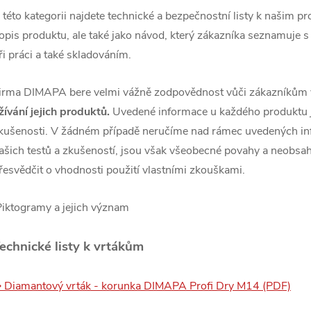
 této kategorii najdete technické a bezpečnostní listy k našim p
opis produktu, ale také jako návod, který zákazníka seznamuje
ři práci a také skladováním.
irma DIMAPA bere velmi vážně zodpovědnost vůči zákazníkům 
žívání jejich produktů.
Uvedené informace u každého produktu js
kušenosti. V žádném případě neručíme nad rámec uvedených in
ašich testů a zkušeností, jsou však všeobecné povahy a neobsahu
řesvědčit o vhodnosti použití vlastními zkouškami.
Piktogramy a jejich význam
echnické listy k vrtákům
 Diamantový vrták - korunka DIMAPA Profi Dry M14 (PDF)