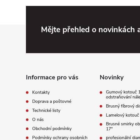
Z
Mějte přehled o novinkách
á
p
a
Informace pro vás
Novinky
t
Gumový kotouč 
Kontakty
odstraňování nál
Doprava a poštovné
í
Brusný fíbrový di
Technické listy
Lamelový kotouč
O nás
Brusné smirky o
Obchodní podmínky
17"
Podmínky ochrany osobních
profesionální di