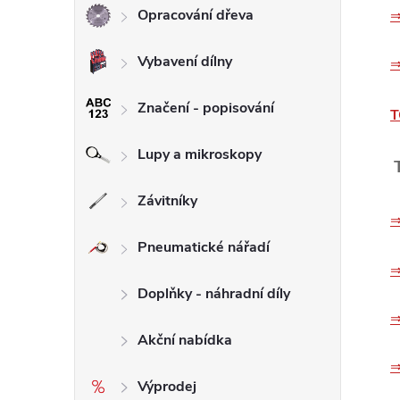
Opracování dřeva
⇒
l
Vybavení dílny
⇒
Značení - popisování
T
Lupy a mikroskopy
Závitníky
⇒
Pneumatické nářadí
⇒
Doplňky - náhradní díly
⇒
Akční nabídka
⇒
Výprodej