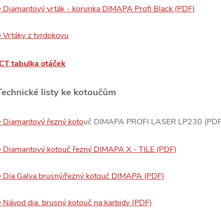
 Diamantový vrták - korunka DIMAPA Profi Black (PDF)
 Vrtáky z tvrdokovu
CT tabulka otáček
Technické listy ke kotoučům
 Diamantový řezný koto
uč DIMAPA PROFI LASER LP230 (PDF
 Diamantový kotouč řezný DIMAPA X - TILE (PDF)
 Dia Galva brusný/řezný kotouč DIMAPA (PDF)
 Návod dia. brusný kotouč na karbidy (PD
F)