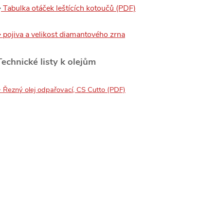
⇒
Tabulka otáček leštících kotoučů (PDF)
 pojiva a velikost diamantového zrna
Technické listy k olejům
 Řezný olej odpařovací, CS Cutto (PDF)