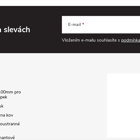
E-mail
a slevách
Vložením e-mailu souhlasíte s
podmínka
100mm pro
epek
sk
 na kov
boustranné
amantové