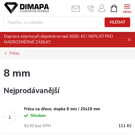
Přejít
NÁKUPNÍ
KOŠÍK
na
obsah
HLEDAT
Doprava zdarma při objednávce nad 3000,-Kč / NEPLATÍ PRO
NADROZMĚRNÉ ZÁSILKY
Frézy
8 mm
Nejprodávanější
Fréza na dřevo, stopka 8 mm / 20x19 mm
Skladem
92 Kč bez DPH
111 Kč