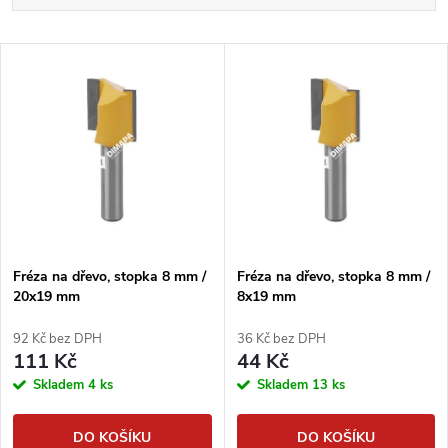
a
Nejlevnější
V
Nejdražší
z
ý
Abecedně
e
p
n
i
í
s
p
Fréza na dřevo, stopka 8 mm /
Fréza na dřevo, stopka 8 mm /
20x19 mm
8x19 mm
p
r
92 Kč bez DPH
36 Kč bez DPH
r
111 Kč
44 Kč
o
Skladem
4 ks
Skladem
13 ks
o
d
DO KOŠÍKU
DO KOŠÍKU