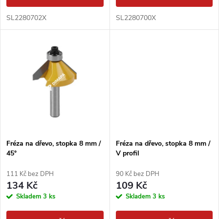
d
u
SL2280702X
SL2280700X
u
k
k
t
t
ů
ů
Fréza na dřevo, stopka 8 mm /
Fréza na dřevo, stopka 8 mm /
45°
V profil
111 Kč bez DPH
90 Kč bez DPH
134 Kč
109 Kč
Skladem
3 ks
Skladem
3 ks