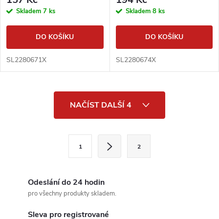
Skladem
7 ks
Skladem
8 ks
DO KOŠÍKU
DO KOŠÍKU
SL2280671X
SL2280674X
O
NAČÍST DALŠÍ 4
v
l
S
1
2
t
á
r
d
á
Odeslání do 24 hodin
a
n
pro všechny produkty skladem.
k
c
Sleva pro registrované