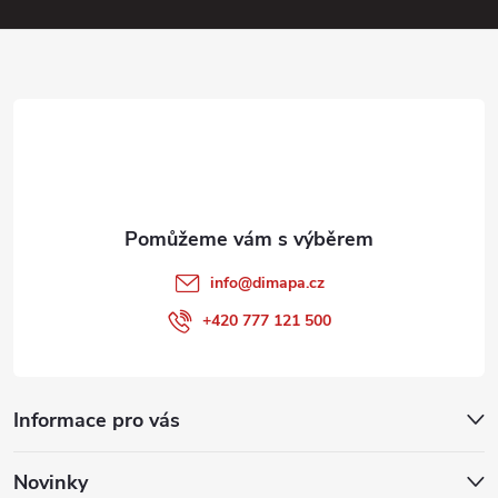
u
a
t
í
info
@
dimapa.cz
+420 777 121 500
Informace pro vás
Novinky