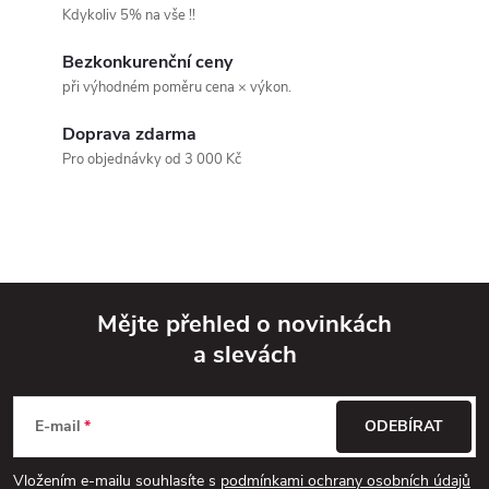
o
Kdykoliv 5% na vše !!
í
v
Bezkonkurenční ceny
á
p
při výhodném poměru cena × výkon.
n
r
í
Doprava zdarma
v
Pro objednávky od 3 000 Kč
k
y
v
Mějte přehled o novinkách
ý
a slevách
Z
p
á
i
E-mail
ODEBÍRAT
p
s
Vložením e-mailu souhlasíte s
podmínkami ochrany osobních údajů