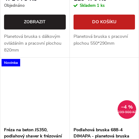
Objednáno
Skladem
1 ks
ZOBRAZIT
DO KOŠÍKU
Planetová bruska s dálkovým
Planetová bruska s pracovní
ovládáním a pracovní plochou
plochou 550*290mm
820mm
Novinka
–4 %
239 900 Kč
Fréza na beton JS350,
Podlahová bruska 688-4
podlahový shaver k frézování
DIMAPA - planetová bruska