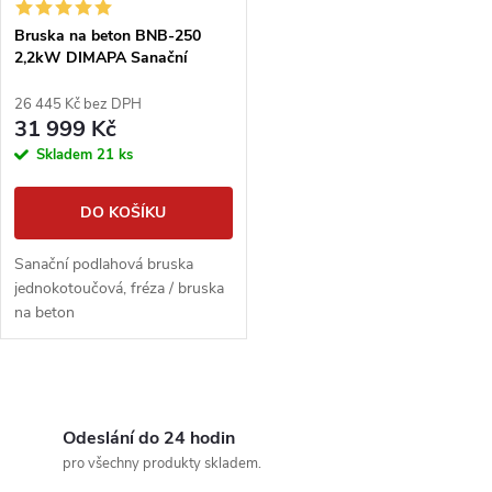
Bruska na beton BNB-250
2,2kW DIMAPA Sanační
bruska na podlahy
26 445 Kč bez DPH
31 999 Kč
Skladem
21 ks
DO KOŠÍKU
Sanační podlahová bruska
jednokotoučová, fréza / bruska
na beton
O
v
Odeslání do 24 hodin
pro všechny produkty skladem.
l