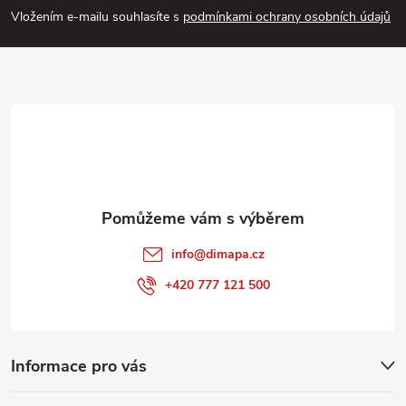
p
Vložením e-mailu souhlasíte s
podmínkami ochrany osobních údajů
ý
a
p
i
t
s
í
u
info
@
dimapa.cz
+420 777 121 500
Informace pro vás