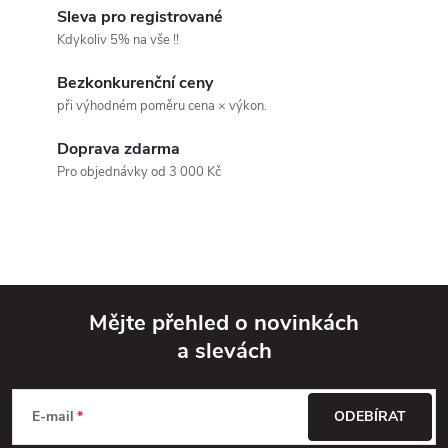
Sleva pro registrované
á
Kdykoliv 5% na vše !!
d
Bezkonkurenční ceny
při výhodném poměru cena × výkon.
a
Doprava zdarma
c
Pro objednávky od 3 000 Kč
í
p
r
v
Mějte přehled o novinkách
a slevách
k
Z
y
á
E-mail
ODEBÍRAT
v