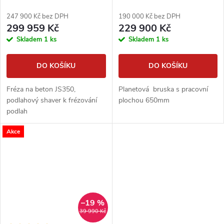
podlah
247 900 Kč bez DPH
190 000 Kč bez DPH
299 959 Kč
229 900 Kč
Skladem
1 ks
Skladem
1 ks
DO KOŠÍKU
DO KOŠÍKU
Fréza na beton JS350,
Planetová bruska s pracovní
podlahový shaver k frézování
plochou 650mm
podlah
Akce
–19 %
39 990 Kč