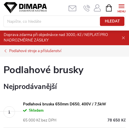
Přejít
NÁKUPNÍ
KOŠÍK
na
obsah
HLEDAT
Doprava zdarma při objednávce nad 3000,-Kč / NEPLATÍ PRO
NADROZMĚRNÉ ZÁSILKY
Podlahové stroje a příslušenství
Podlahové brusky
Nejprodávanější
Podlahová bruska 650mm D650, 400V / 7,5kW
Skladem
65 000 Kč bez DPH
78 650 Kč