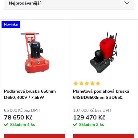
Ř
Nejprodávanější
a
Nejlevnější
V
Novinka
Nejdražší
z
ý
Abecedně
e
p
n
i
í
s
p
Podlahová bruska 650mm
Planetová podlahová bruska
D650, 400V / 7,5kW
64SBD6500mm SBD650,
p
400V / 7,5kW
r
65 000 Kč bez DPH
107 000 Kč bez DPH
r
78 650 Kč
129 470 Kč
o
Skladem
4 ks
Skladem
3 ks
o