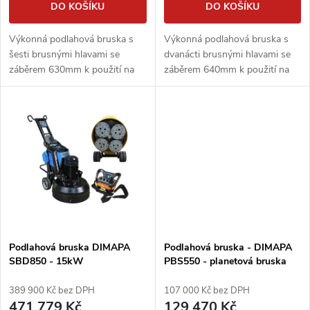
d
DO KOŠÍKU
DO KOŠÍKU
d
u
Výkonná podlahová bruska s
Výkonná podlahová bruska s
u
šesti brusnými hlavami se
dvanácti brusnými hlavami se
k
záběrem 630mm k použití na
záběrem 640mm k použití na
k
betonové podlah.
betonové podlah.
t
t
ů
ů
Podlahová bruska DIMAPA
Podlahová bruska - DIMAPA
SBD850 - 15kW
PBS550 - planetová bruska
389 900 Kč bez DPH
107 000 Kč bez DPH
471 779 Kč
129 470 Kč