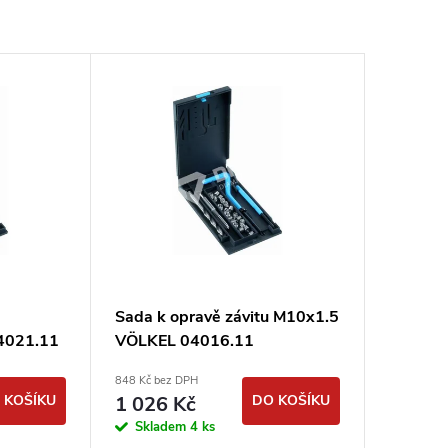
Sada k opravě závitu M10x1.5
4021.11
VÖLKEL 04016.11
848 Kč bez DPH
 KOŠÍKU
1 026 Kč
DO KOŠÍKU
Skladem
4 ks