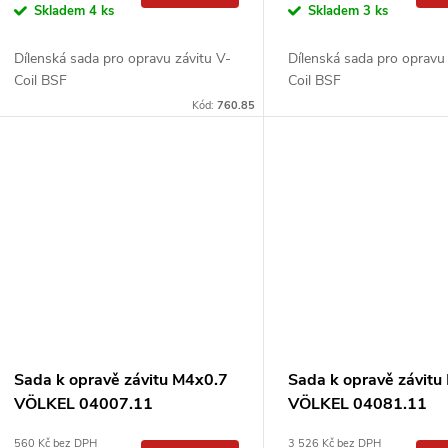
Skladem
4 ks
Skladem
3 ks
Dílenská sada pro opravu závitu V-
Dílenská sada pro opravu 
Coil BSF
Coil BSF
Kód:
760.85
Sada k opravě závitu M4x0.7
Sada k opravě závit
VÖLKEL 04007.11
VÖLKEL 04081.11
560 Kč bez DPH
3 526 Kč bez DPH