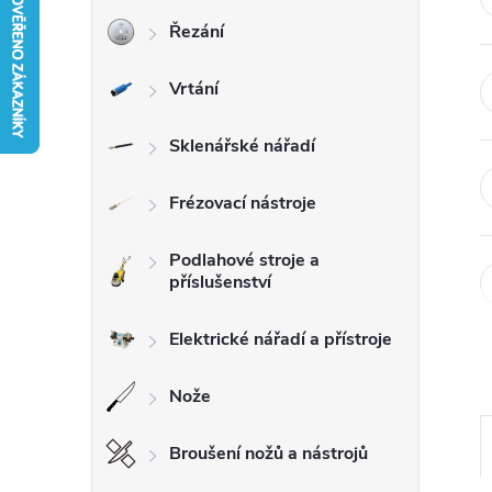
Řezání
r
Vrtání
a
n
Sklenářské nářadí
n
Frézovací nástroje
í
Podlahové stroje a
příslušenství
p
Elektrické nářadí a přístroje
a
Nože
n
Broušení nožů a nástrojů
e