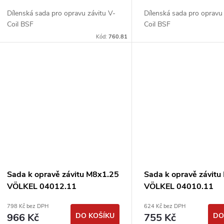
u
d
Dílenská sada pro opravu závitu V-
Dílenská sada pro opravu 
k
Coil BSF
Coil BSF
u
Kód:
760.81
t
k
ů
t
ů
Sada k opravě závitu M8x1.25
Sada k opravě závitu
VÖLKEL 04012.11
VÖLKEL 04010.11
798 Kč bez DPH
624 Kč bez DPH
966 Kč
DO KOŠÍKU
755 Kč
DO