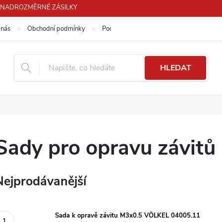
PRO NADROZMĚRNÉ ZÁSILKY
 nás
Obchodní podmínky
Podmínky ochrany osobních údajů
HLEDAT
Sady pro opravu závitů
Nejprodávanější
Sada k opravě závitu M3x0.5 VÖLKEL 04005.11