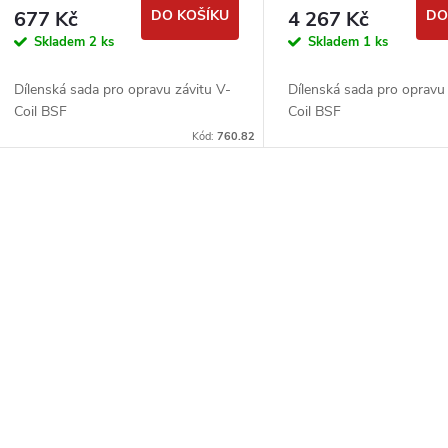
677 Kč
DO KOŠÍKU
4 267 Kč
DO
Skladem
2 ks
Skladem
1 ks
Dílenská sada pro opravu závitu V-
Dílenská sada pro opravu 
Coil BSF
Coil BSF
Kód:
760.82
O
v
á
d
a