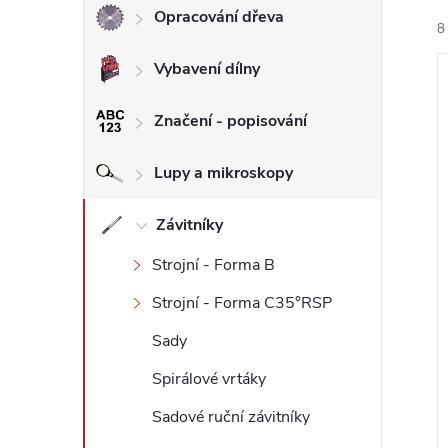
Opracování dřeva
8
l
Vybavení dílny
Značení - popisování
Lupy a mikroskopy
í
i
Závitníky
Strojní - Forma B
Strojní - Forma C35°RSP
Sady
Spirálové vrtáky
Sadové ruční závitníky