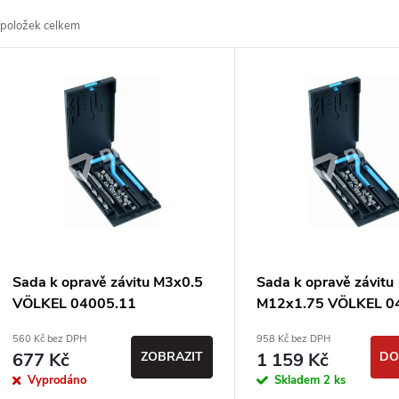
a
položek celkem
z
V
e
ý
n
p
p
s
r
p
Sada k opravě závitu M3x0.5
Sada k opravě závitu
o
VÖLKEL 04005.11
M12x1.75 VÖLKEL 0
r
560 Kč bez DPH
958 Kč bez DPH
d
677 Kč
ZOBRAZIT
1 159 Kč
DO
o
Vyprodáno
Skladem
2 ks