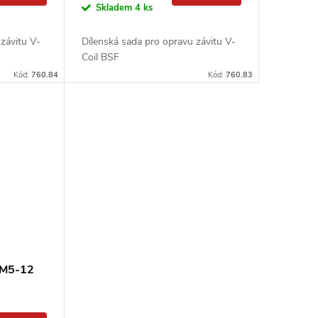
Skladem
4 ks
závitu V-
Dílenská sada pro opravu závitu V-
Coil BSF
Kód:
760.84
Kód:
760.83
u M5-12