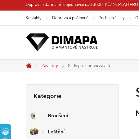
Přejít
Doprava zdarma při objednávce nad 3000,-Kč / NEPLATÍ 
na
Kontakty
Doprava a poštovné
Technické listy
O
obsah
Závitníky
Sady pro opravu závitů
Domů
P
Přeskočit
Kategorie
kategorie
o
Broušení
s
Leštění
t