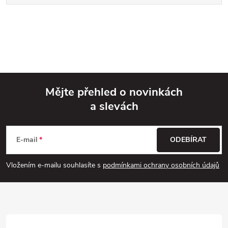
Mějte přehled o novinkách
a slevách
Z
á
E-mail
ODEBÍRAT
p
Vložením e-mailu souhlasíte s
podmínkami ochrany osobních údajů
a
t