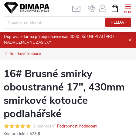
Přejít
NÁKUPNÍ
KOŠÍK
na
obsah
HLEDAT
Doprava zdarma při objednávce nad 3000,-Kč / NEPLATÍ PRO
NADROZMĚRNÉ ZÁSILKY
Smirkové kotouče
16# Brusné smirky
oboustranné 17", 430mm
smirkové kotouče
podlahářské
1 hodnocení
Podrobnosti hodnocení
Kód produktu:
573.8