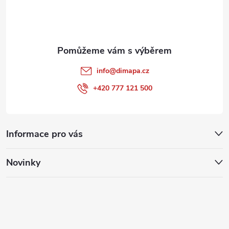
í
info
@
dimapa.cz
+420 777 121 500
Informace pro vás
Novinky