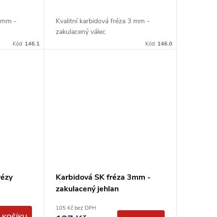
3 mm -
Kvalitní karbidová fréza 3 mm -
zakulacený válec
Kód:
146.1
Kód:
146.0
rézy
Karbidová SK fréza 3mm -
zakulacený jehlan
105 Kč bez DPH