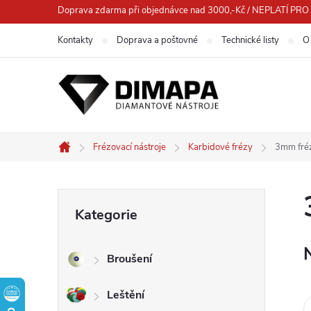
Přejít
Doprava zdarma při objednávce nad 3000,-Kč / NEPLATÍ 
na
Kontakty
Doprava a poštovné
Technické listy
O
obsah
Frézovací nástroje
Karbidové frézy
3mm fré
Domů
P
Přeskočit
Kategorie
kategorie
o
Broušení
s
Leštění
t