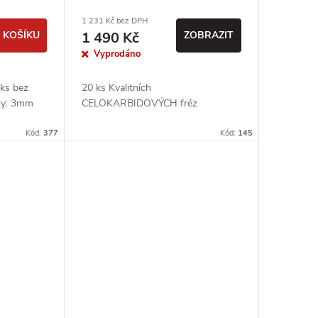
1 231 Kč bez DPH
 KOŠÍKU
1 490 Kč
ZOBRAZIT
Vyprodáno
0ks bez
20 ks Kvalitních
ky: 3mm
CELOKARBIDOVÝCH fréz
Kód:
377
Kód:
145