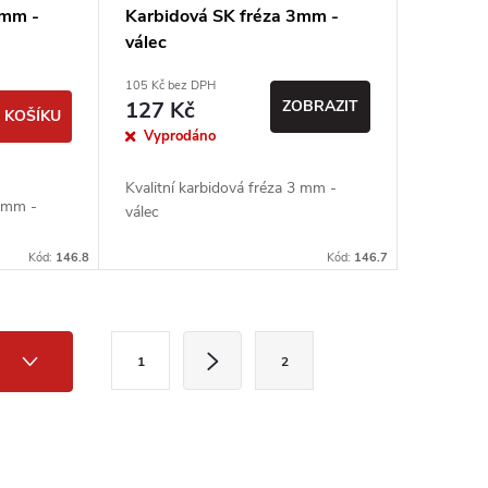
3mm -
Karbidová SK fréza 3mm -
válec
105 Kč bez DPH
127 Kč
ZOBRAZIT
 KOŠÍKU
Vyprodáno
Kvalitní karbidová fréza 3 mm -
3 mm -
válec
Kód:
146.8
Kód:
146.7
S
3
1
2
t
r
á
n