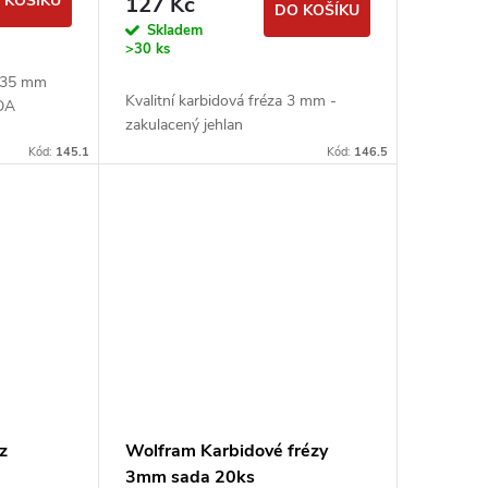
 KOŠÍKU
127 Kč
DO KOŠÍKU
Skladem
>30 ks
2,35 mm
Kvalitní karbidová fréza 3 mm -
DA
zakulacený jehlan
Kód:
145.1
Kód:
146.5
z
Wolfram Karbidové frézy
3mm sada 20ks