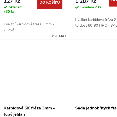
127 Kč
1 287 Kč
DO
DO KOŠÍKU
Skladem
Skladem
2 ks
>30 ks
Kvalitní karbidová fréza 
Kvalitní karbidová fréza 3 mm -
tvrdost 80-90 HRC - SA
kulová
Kód:
146.2
Karbidová SK fréza 3mm -
Sada jednobřitých fré
tupý jehlan