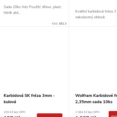
u
d
Sada 20ks fréz Použití: dřevo, plast,
k
Kvalitní karbidová fréza 
hliník atd...
u
zakulacený oblouk
t
Kód:
182.3
k
ů
t
ů
Karbidová SK fréza 3mm -
Wolfram Karbidové f
kulová
2,35mm sada 10ks
105 Kč bez DPH
1 064 Kč bez DPH