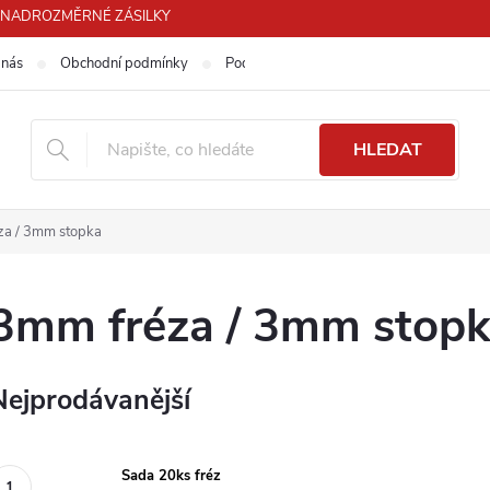
PRO NADROZMĚRNÉ ZÁSILKY
 nás
Obchodní podmínky
Podmínky ochrany osobních údajů
HLEDAT
za / 3mm stopka
3mm fréza / 3mm stop
Nejprodávanější
Sada 20ks fréz