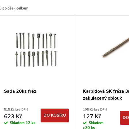
a
5
položek celkem
z
V
e
ý
n
p
p
s
r
p
Sada 20ks fréz
Karbidová SK fréza 
o
zakulacený oblouk
r
515 Kč bez DPH
105 Kč bez DPH
d
623 Kč
DO KOŠÍKU
127 Kč
DO
o
Skladem
12 ks
Skladem
>30 ks