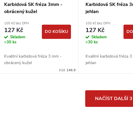
Karbidová SK fréza 3mm -
Karbidová SK fréza 
obrácený kužel
jehlan
105 Kč bez DPH
105 Kč bez DPH
127 Kč
127 Kč
DO KOŠÍKU
DO
Skladem
Skladem
>30 ks
>30 ks
Kvalitní karbidová fréza 3 mm -
Kvalitní karbidová fréza 
obrácený kužel
jehlan
Kód:
146.9
O
NAČÍST DALŠÍ 
v
á