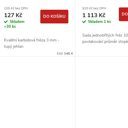
105 Kč bez DPH
920 Kč bez DPH
127 Kč
1 113 Kč
DO
DO KOŠÍKU
Skladem
Skladem
1 ks
>30 ks
Sada jednobřitých fréz 1
Kvalitní karbidová fréza 3 mm -
povlakování průměr stop
tupý jehlan
Kód:
146.4