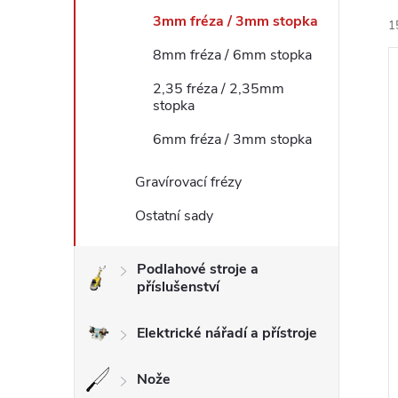
3mm fréza / 3mm stopka
1
l
8mm fréza / 6mm stopka
2,35 fréza / 2,35mm
stopka
6mm fréza / 3mm stopka
í
Gravírovací frézy
i
Ostatní sady
Podlahové stroje a
příslušenství
Elektrické nářadí a přístroje
Nože