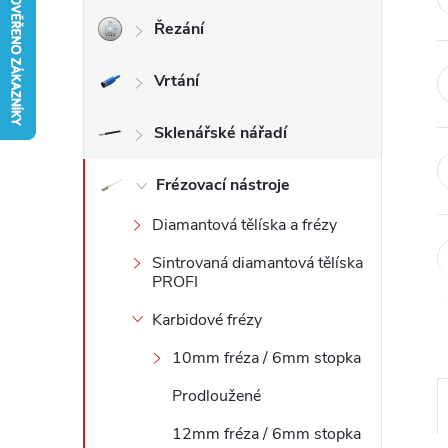
Řezání
r
Vrtání
a
n
Sklenářské nářadí
n
Frézovací nástroje
Diamantová tělíska a frézy
í
Sintrovaná diamantová tělíska
p
PROFI
Karbidové frézy
a
10mm fréza / 6mm stopka
n
Prodloužené
e
12mm fréza / 6mm stopka