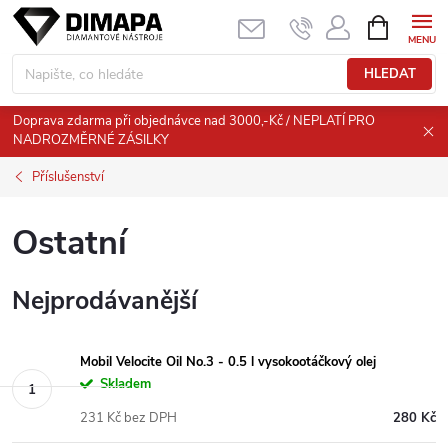
Přejít
NÁKUPNÍ
KOŠÍK
na
obsah
HLEDAT
Doprava zdarma při objednávce nad 3000,-Kč / NEPLATÍ PRO
NADROZMĚRNÉ ZÁSILKY
Příslušenství
Ostatní
Nejprodávanější
Mobil Velocite Oil No.3 - 0.5 l vysokootáčkový olej
Skladem
231 Kč bez DPH
280 Kč