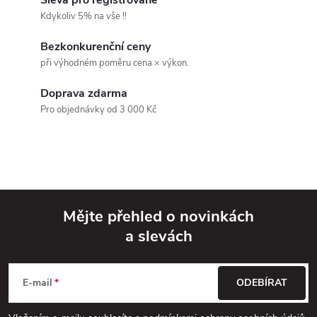
á
Kdykoliv 5% na vše !!
d
Bezkonkurenční ceny
při výhodném poměru cena × výkon.
a
Doprava zdarma
c
Pro objednávky od 3 000 Kč
í
p
r
v
Mějte přehled o novinkách
a slevách
k
Z
y
á
E-mail
ODEBÍRAT
v