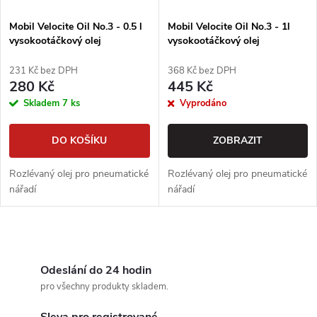
í
s
p
Mobil Velocite Oil No.3 - 0.5 l
Mobil Velocite Oil No.3 - 1l
vysokootáčkový olej
vysokootáčkový olej
p
r
231 Kč bez DPH
368 Kč bez DPH
r
280 Kč
445 Kč
o
Skladem
7 ks
Vyprodáno
o
d
DO KOŠÍKU
ZOBRAZIT
d
u
Rozlévaný olej pro pneumatické
Rozlévaný olej pro pneumatické
u
nářadí
nářadí
k
k
t
O
t
v
Odeslání do 24 hodin
ů
pro všechny produkty skladem.
ů
l
Sleva pro registrované