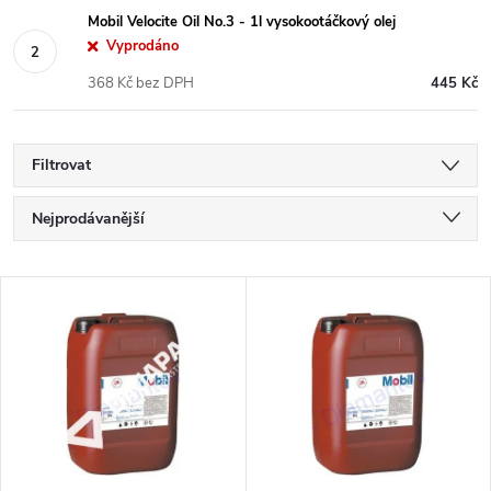
Mobil Velocite Oil No.3 - 1l vysokootáčkový olej
Vyprodáno
368 Kč bez DPH
445 Kč
Filtrovat
Ř
Nejprodávanější
a
Nejlevnější
V
Nejdražší
z
ý
Abecedně
e
p
n
i