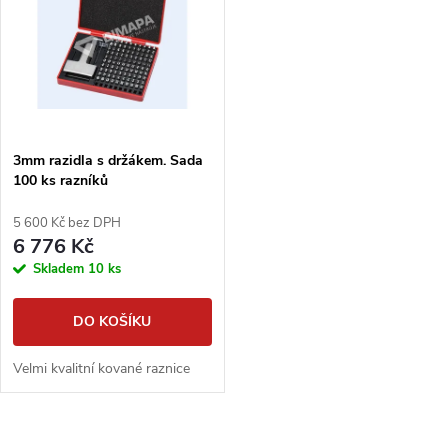
t
t
ů
ů
3mm razidla s držákem. Sada
100 ks razníků
5 600 Kč bez DPH
6 776 Kč
Skladem
10 ks
DO KOŠÍKU
Velmi kvalitní kované raznice