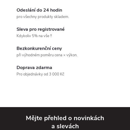
O
v
Odeslání do 24 hodin
pro všechny produkty skladem.
l
Sleva pro registrované
á
Kdykoliv 5% na vše !!
d
Bezkonkurenční ceny
při výhodném poměru cena × výkon.
a
Doprava zdarma
c
Pro objednávky od 3 000 Kč
í
p
r
v
Mějte přehled o novinkách
a slevách
k