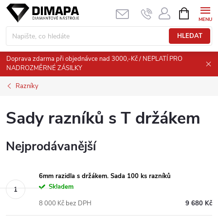
Přejít
NÁKUPNÍ
KOŠÍK
na
obsah
HLEDAT
Doprava zdarma při objednávce nad 3000,-Kč / NEPLATÍ PRO
NADROZMĚRNÉ ZÁSILKY
Razníky
Sady razníků s T držákem
Nejprodávanější
6mm razidla s držákem. Sada 100 ks razníků
Skladem
8 000 Kč bez DPH
9 680 Kč