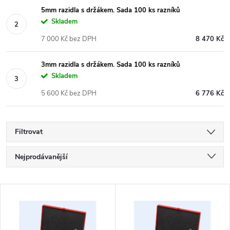
5mm razidla s držákem. Sada 100 ks razníků
Skladem
7 000 Kč bez DPH
8 470 Kč
3mm razidla s držákem. Sada 100 ks razníků
Skladem
5 600 Kč bez DPH
6 776 Kč
Filtrovat
Ř
Nejprodávanější
a
Nejlevnější
V
Nejdražší
z
ý
Abecedně