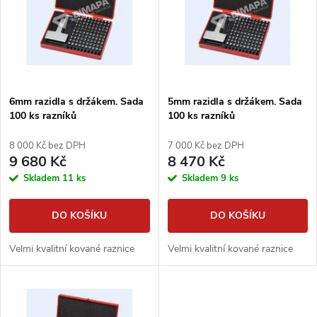
e
p
n
i
í
s
p
6mm razidla s držákem. Sada
5mm razidla s držákem. Sada
100 ks razníků
100 ks razníků
p
r
8 000 Kč bez DPH
7 000 Kč bez DPH
r
9 680 Kč
8 470 Kč
o
Skladem
11 ks
Skladem
9 ks
o
d
DO KOŠÍKU
DO KOŠÍKU
d
u
Velmi kvalitní kované raznice
Velmi kvalitní kované raznice
u
k
k