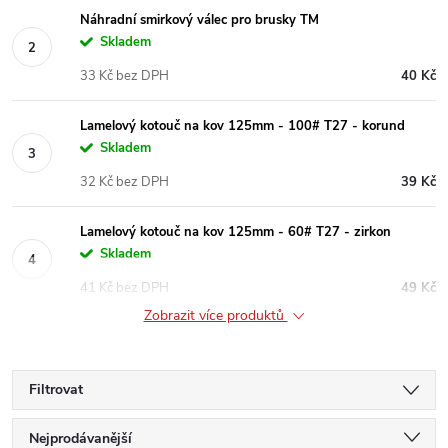
Náhradní smirkový válec pro brusky TM
Skladem
33 Kč bez DPH
40 Kč
Lamelový kotouč na kov 125mm - 100# T27 - korund
Skladem
32 Kč bez DPH
39 Kč
Lamelový kotouč na kov 125mm - 60# T27 - zirkon
Skladem
41 Kč bez DPH
49 Kč
Zobrazit více produktů
Filtrovat
Ř
Nejprodávanější