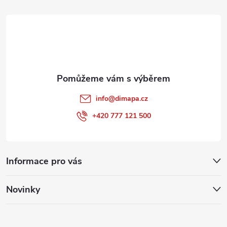
i
t
s
í
u
info
@
dimapa.cz
+420 777 121 500
Informace pro vás
Novinky