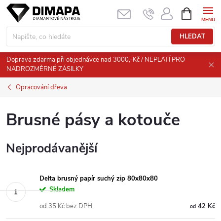
Přejít
NÁKUPNÍ
KOŠÍK
na
obsah
HLEDAT
Doprava zdarma při objednávce nad 3000,-Kč / NEPLATÍ PRO
NADROZMĚRNÉ ZÁSILKY
Opracování dřeva
Brusné pásy a kotouče
Nejprodávanější
Delta brusný papír suchý zip 80x80x80
Skladem
od 35 Kč bez DPH
42 Kč
od