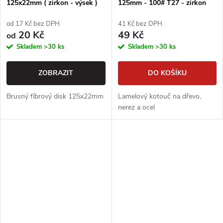
125x22mm ( zirkon - výsek )
125mm - 100# T27 - zirkon
od 17 Kč bez DPH
41 Kč bez DPH
20 Kč
49 Kč
od
Skladem
>30 ks
Skladem
>30 ks
ZOBRAZIT
DO KOŠÍKU
Brusný fíbrový disk 125x22mm
Lamelový kotouč na dřevo,
nerez a ocel