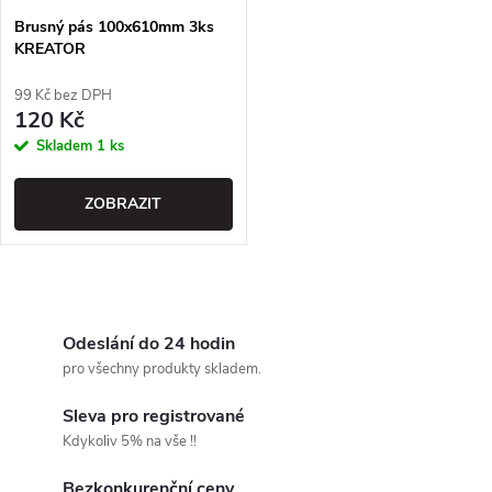
Brusný pás 100x610mm 3ks
KREATOR
99 Kč bez DPH
120 Kč
Skladem
1 ks
ZOBRAZIT
O
v
Odeslání do 24 hodin
pro všechny produkty skladem.
l
Sleva pro registrované
á
Kdykoliv 5% na vše !!
d
Bezkonkurenční ceny