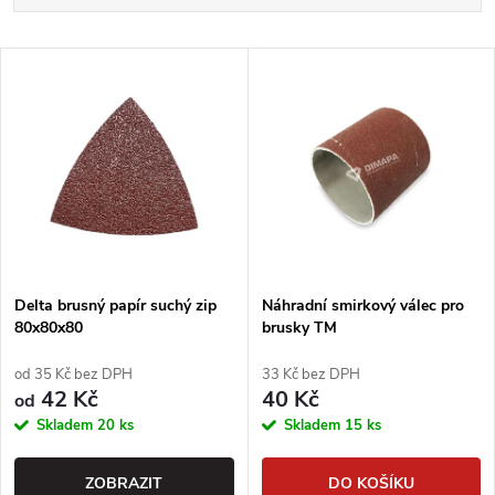
a
Nejlevnější
V
Nejdražší
z
ý
Abecedně
e
p
n
i
í
s
p
Delta brusný papír suchý zip
Náhradní smirkový válec pro
80x80x80
brusky TM
p
r
od 35 Kč bez DPH
33 Kč bez DPH
r
42 Kč
40 Kč
od
o
Skladem
20 ks
Skladem
15 ks
o
d
ZOBRAZIT
DO KOŠÍKU