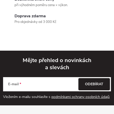
při výhodném poměru cena × výkon.
a
Doprava zdarma
c
Pro objednávky od 3 000 Kč
í
p
r
v
Mějte přehled o novinkách
a slevách
k
Z
y
á
E-mail
ODEBÍRAT
v
p
Vložením e-mailu souhlasíte s
podmínkami ochrany osobních údajů
ý
a
p