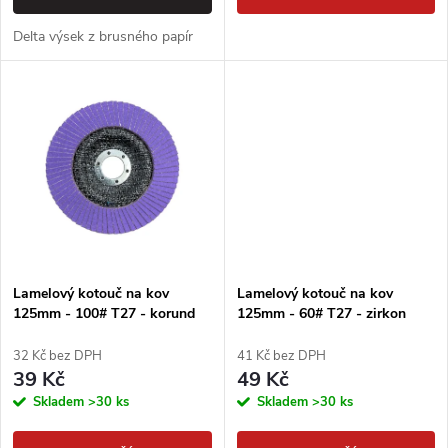
d
u
Delta výsek z brusného papír
u
k
k
t
t
ů
ů
Lamelový kotouč na kov
Lamelový kotouč na kov
125mm - 100# T27 - korund
125mm - 60# T27 - zirkon
32 Kč bez DPH
41 Kč bez DPH
39 Kč
49 Kč
Skladem
>30 ks
Skladem
>30 ks