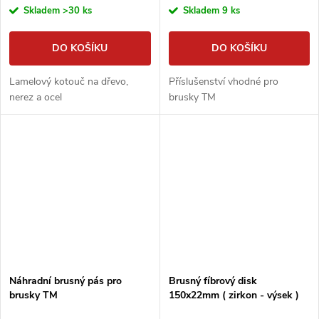
Skladem
>30 ks
Skladem
9 ks
DO KOŠÍKU
DO KOŠÍKU
Lamelový kotouč na dřevo,
Příslušenství vhodné pro
nerez a ocel
brusky TM
Náhradní brusný pás pro
Brusný fíbrový disk
brusky TM
150x22mm ( zirkon - výsek )