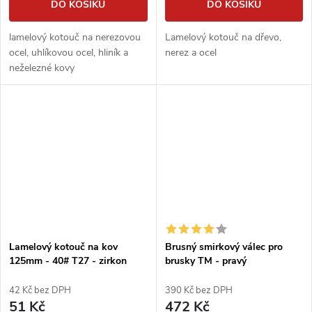
DO KOŠÍKU
DO KOŠÍKU
lamelový kotouč na nerezovou
Lamelový kotouč na dřevo,
ocel, uhlíkovou ocel, hliník a
nerez a ocel
neželezné kovy
Lamelový kotouč na kov
Brusný smirkový válec pro
125mm - 40# T27 - zirkon
brusky TM - pravý
42 Kč bez DPH
390 Kč bez DPH
51 Kč
472 Kč