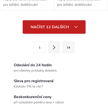
pro leštění, dolěšťování
pro leštění, dolěšťování
O
NAČÍST 12 DALŠÍCH
v
l
S
1
14
t
á
r
d
á
Odeslání do 24 hodin
a
n
pro všechny produkty skladem.
k
c
Sleva pro registrované
o
Kdykoliv 5% na vše !!
í
v
Bezkonkurenční ceny
á
p
při výhodném poměru cena × výkon.
n