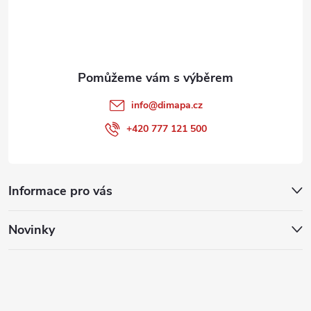
í
info
@
dimapa.cz
+420 777 121 500
Informace pro vás
Novinky