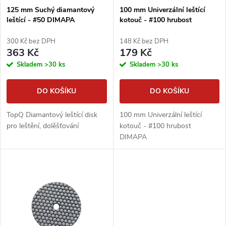
s
p
125 mm Suchý diamantový
100 mm Univerzální leštící
leštící - #50 DIMAPA
kotouč - #100 hrubost
p
DIMAPA
r
300 Kč bez DPH
148 Kč bez DPH
r
363 Kč
179 Kč
o
Skladem
>30 ks
Skladem
>30 ks
o
d
DO KOŠÍKU
DO KOŠÍKU
d
u
TopQ Diamantový leštící disk
100 mm Univerzální leštící
u
pro leštění, dolěšťování
kotouč - #100 hrubost
k
DIMAPA
k
t
t
ů
ů