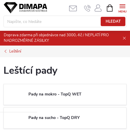
Přejít
NÁKUPNÍ
KOŠÍK
na
obsah
HLEDAT
Doprava zdarma při objednávce nad 3000,-Kč / NEPLATÍ PRO
NADROZMĚRNÉ ZÁSILKY
Leštění
Leštící pady
Pady na mokro - TopQ WET
Pady na sucho - TopQ DRY