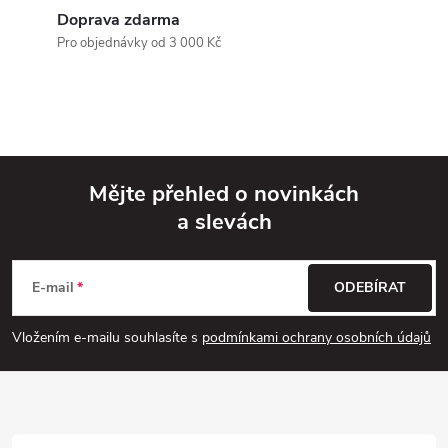
r
í
Doprava zdarma
v
Pro objednávky od 3 000 Kč
k
y
v
Mějte přehled o novinkách
ý
a slevách
Z
p
á
i
E-mail
ODEBÍRAT
p
s
Vložením e-mailu souhlasíte s
podmínkami ochrany osobních údajů
u
a
t