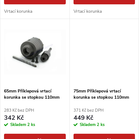
d
u
Vrtací korunka
Vrtací korunka
u
k
k
t
t
ů
ů
65mm Příklepová vrtací
75mm Příklepová vrtací
korunka se stopkou 110mm
korunka se stopkou 110mm
SDS+
SDS+
283 Kč bez DPH
371 Kč bez DPH
342 Kč
449 Kč
Skladem
2 ks
Skladem
2 ks