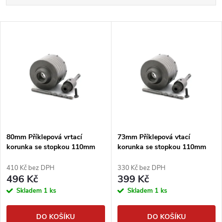
a
Nejlevnější
V
Nejdražší
z
ý
Abecedně
e
p
n
i
í
s
p
80mm Příklepová vrtací
73mm Příklepová vtací
korunka se stopkou 110mm
korunka se stopkou 110mm
p
SDS+
SDS+
r
410 Kč bez DPH
330 Kč bez DPH
r
496 Kč
399 Kč
o
Skladem
1 ks
Skladem
1 ks
o
d
DO KOŠÍKU
DO KOŠÍKU