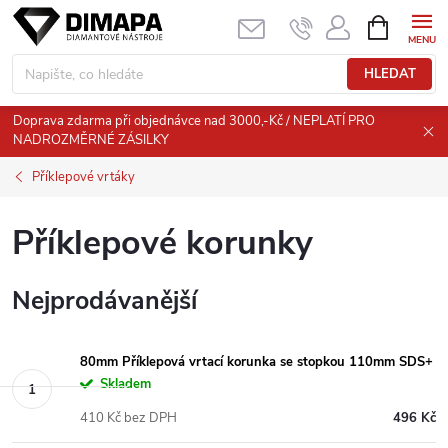
Přejít
NÁKUPNÍ
KOŠÍK
na
obsah
HLEDAT
Doprava zdarma při objednávce nad 3000,-Kč / NEPLATÍ PRO
NADROZMĚRNÉ ZÁSILKY
Příklepové vrtáky
Příklepové korunky
Nejprodávanější
80mm Příklepová vrtací korunka se stopkou 110mm SDS+
Skladem
410 Kč bez DPH
496 Kč