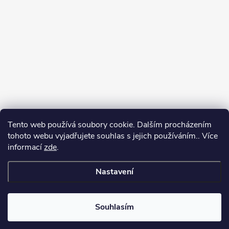
Tento web používá soubory cookie. Dalším procházením
tohoto webu vyjadřujete souhlas s jejich používáním.. Více
informací
zde
.
Nastavení
Copyright 2026
Můj e-shop
. Všechna práva vyhrazena.
Souhlasím
Vytvořil Shoptet