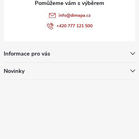
info
@
dimapa.cz
+420 777 121 500
Informace pro vás
Novinky