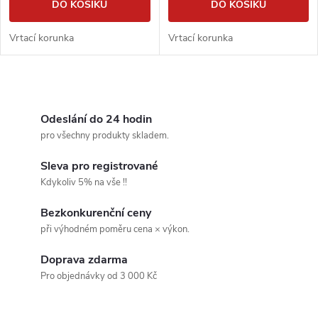
DO KOŠÍKU
DO KOŠÍKU
Vrtací korunka
Vrtací korunka
O
v
Odeslání do 24 hodin
pro všechny produkty skladem.
l
Sleva pro registrované
á
Kdykoliv 5% na vše !!
d
Bezkonkurenční ceny
při výhodném poměru cena × výkon.
a
Doprava zdarma
c
Pro objednávky od 3 000 Kč
í