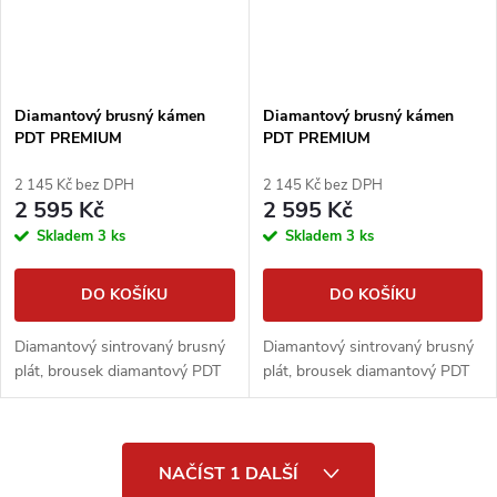
Diamantový brusný kámen
Diamantový brusný kámen
PDT PREMIUM
PDT PREMIUM
160x25x6,3mm, zrnitost #3000
160x25x6,3mm, zrnitost #1100
2 145 Kč bez DPH
2 145 Kč bez DPH
2 595 Kč
2 595 Kč
Skladem
3 ks
Skladem
3 ks
DO KOŠÍKU
DO KOŠÍKU
Diamantový sintrovaný brusný
Diamantový sintrovaný brusný
plát, brousek diamantový PDT
plát, brousek diamantový PDT
O
NAČÍST 1 DALŠÍ