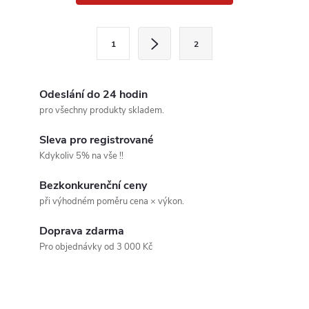
v
l
S
1
2
t
á
r
d
á
Odeslání do 24 hodin
a
n
pro všechny produkty skladem.
k
c
Sleva pro registrované
o
Kdykoliv 5% na vše !!
í
v
Bezkonkurenční ceny
á
p
při výhodném poměru cena × výkon.
n
r
í
Doprava zdarma
v
Pro objednávky od 3 000 Kč
k