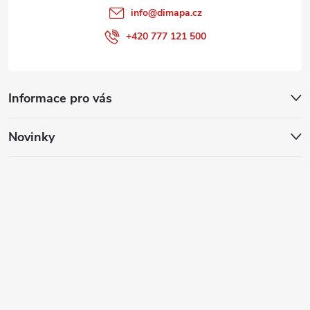
info
@
dimapa.cz
+420 777 121 500
Informace pro vás
Novinky