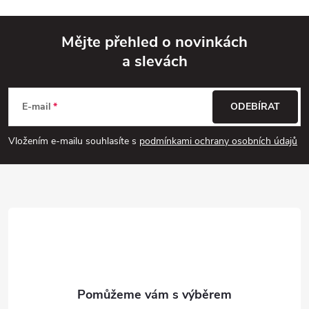
y
v
Mějte přehled o novinkách
ý
a slevách
Z
p
á
i
E-mail
ODEBÍRAT
p
s
Vložením e-mailu souhlasíte s
podmínkami ochrany osobních údajů
u
a
t
í