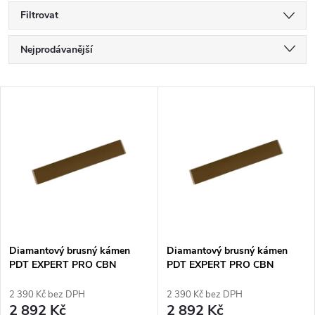
Filtrovat
Ř
Nejprodávanější
a
Nejlevnější
V
Nejdražší
z
ý
Abecedně
e
p
n
i
í
s
p
Diamantový brusný kámen
Diamantový brusný kámen
PDT EXPERT PRO CBN
PDT EXPERT PRO CBN
p
160x25x6,3mm, zrnitost #550
160x25x6,3mm, zrnitost #1100
r
2 390 Kč bez DPH
2 390 Kč bez DPH
r
2 892 Kč
2 892 Kč