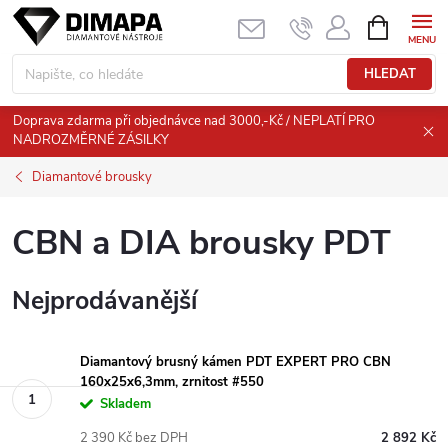
Přejít
NÁKUPNÍ
KOŠÍK
na
obsah
HLEDAT
Doprava zdarma při objednávce nad 3000,-Kč / NEPLATÍ PRO
NADROZMĚRNÉ ZÁSILKY
Diamantové brousky
CBN a DIA brousky PDT
Nejprodávanější
Diamantový brusný kámen PDT EXPERT PRO CBN
160x25x6,3mm, zrnitost #550
Skladem
2 390 Kč bez DPH
2 892 Kč