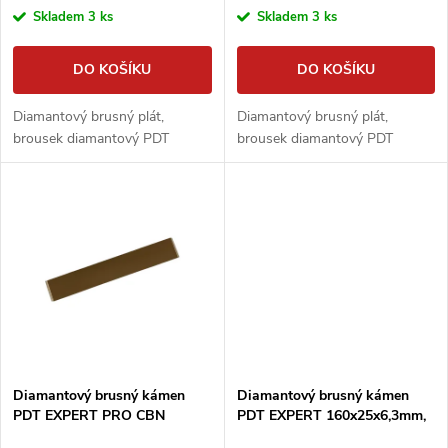
o
Skladem
3 ks
Skladem
3 ks
o
d
DO KOŠÍKU
DO KOŠÍKU
d
u
Diamantový brusný plát,
Diamantový brusný plát,
u
brousek diamantový PDT
brousek diamantový PDT
k
k
t
t
ů
ů
Diamantový brusný kámen
Diamantový brusný kámen
PDT EXPERT PRO CBN
PDT EXPERT 160x25x6,3mm,
160x25x6,3mm, zrnitost #1700
zrnitost #240