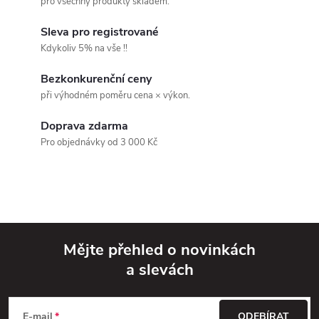
a
n
pro všechny produkty skladem.
k
c
Sleva pro registrované
o
Kdykoliv 5% na vše !!
í
v
Bezkonkurenční ceny
á
p
při výhodném poměru cena × výkon.
n
r
í
Doprava zdarma
v
Pro objednávky od 3 000 Kč
k
y
v
Mějte přehled o novinkách
ý
a slevách
Z
p
á
E-mail
ODEBÍRAT