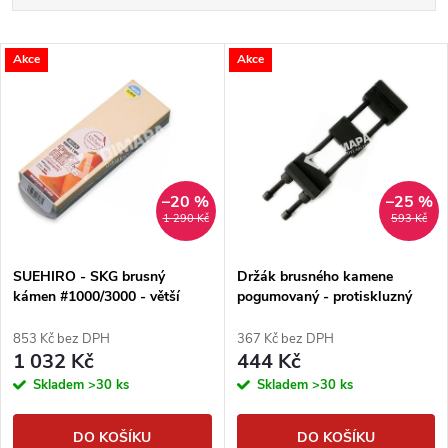
a
Nejlevnější
V
Akce
Akce
Nejdražší
z
ý
Abecedně
e
p
n
i
–20 %
–25 %
1 290 Kč
593 Kč
í
s
p
SUEHIRO - SKG brusný
Držák brusného kamene
kámen #1000/3000 - větší
pogumovaný - protiskluzný
p
r
853 Kč bez DPH
367 Kč bez DPH
r
1 032 Kč
444 Kč
o
Skladem
>30 ks
Skladem
>30 ks
o
d
DO KOŠÍKU
DO KOŠÍKU