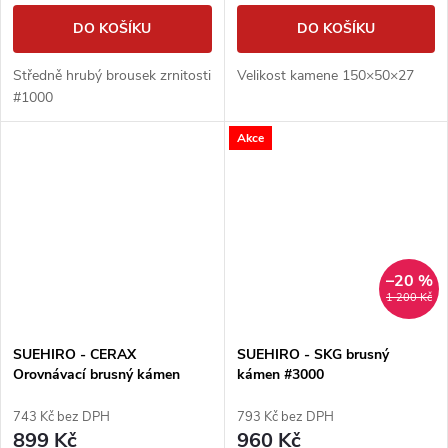
DO KOŠÍKU
DO KOŠÍKU
Středně hrubý brousek zrnitosti
Velikost kamene 150×50×27
#1000
Akce
–20 %
1 200 Kč
SUEHIRO - CERAX
SUEHIRO - SKG brusný
Orovnávací brusný kámen
kámen #3000
#200
743 Kč bez DPH
793 Kč bez DPH
899 Kč
960 Kč