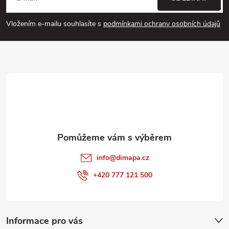
i
p
s
Vložením e-mailu souhlasíte s
podmínkami ochrany osobních údajů
u
a
t
í
info
@
dimapa.cz
+420 777 121 500
Informace pro vás