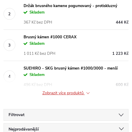
Držák brusného kamene pogumovaný - protiskluzný
Skladem
367 Kč bez DPH
444 Kč
Brusný kámen #1000 CERAX
Skladem
1 011 Kč bez DPH
1 223 Kč
SUEHIRO - SKG brusný kámen #1000/3000 - menší
Skladem
496 Kč bez DPH
600 Kč
Zobrazit více produktů
Filtrovat
Ř
Nejprodávanější