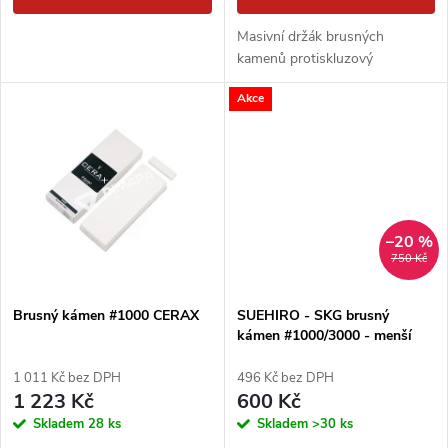
d
u
Masivní držák brusných
u
kamenů protiskluzový
k
Akce
k
t
t
ů
ů
–20 %
750 Kč
Brusný kámen #1000 CERAX
SUEHIRO - SKG brusný
kámen #1000/3000 - menší
1 011 Kč bez DPH
496 Kč bez DPH
1 223 Kč
600 Kč
Skladem
28 ks
Skladem
>30 ks