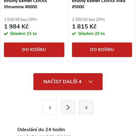
Brusný kámen CERAX
Brusný kámen CERAX Rika
Shiramine #6000
#5000
1 640 Kč bez DPH
1 500 Kč bez DPH
1 984 Kč
1 815 Kč
Skladem
15 ks
Skladem
20 ks
DO KOŠÍKU
DO KOŠÍKU
O
NAČÍST DALŠÍ 4
v
l
S
1
2
t
á
r
d
á
Odeslání do 24 hodin