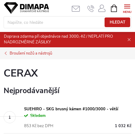
Přejít
NÁKUPNÍ
KOŠÍK
na
obsah
HLEDAT
Doprava zdarma při objednávce nad 3000,-Kč / NEPLATÍ PRO
NADROZMĚRNÉ ZÁSILKY
Broušení nožů a nástrojů
CERAX
Nejprodávanější
SUEHIRO - SKG brusný kámen #1000/3000 - větší
Skladem
853 Kč bez DPH
1 032 Kč