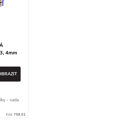
LÁ
 3, 4mm
OBRAZIT
íky - sada
Kód:
758.01