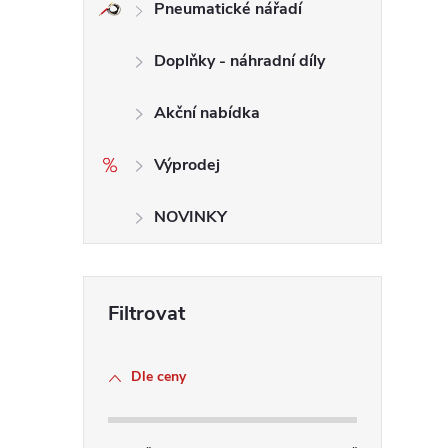
Pneumatické nářadí
Doplňky - náhradní díly
Akční nabídka
Výprodej
i
NOVINKY
Dle ceny