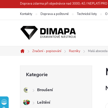
Přejít
Doprava zdarma při objednávce nad 3000,-Kč / NEPLATÍ 
na
Kontakty
Doprava a poštovné
Technické listy
O
obsah
Značení - popisování
Razníky
Malá abeceda
Domů
P
Přeskočit
Kategorie
kategorie
o
Broušení
s
Leštění
t