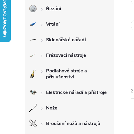
Řezání
r
Vrtání
a
n
Sklenářské nářadí
n
Frézovací nástroje
í
Podlahové stroje a
příslušenství
p
2
Elektrické nářadí a přístroje
a
Nože
n
Broušení nožů a nástrojů
e