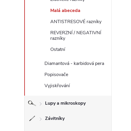
Malá abeceda
ANTISTRESOVÉ razníky
l
REVERZNÍ / NEGATIVNÍ
razníky
Ostatní
Diamantová - karbidová pera
Popisovače
í
Vyjiskřování
Lupy a mikroskopy
r
Závitníky