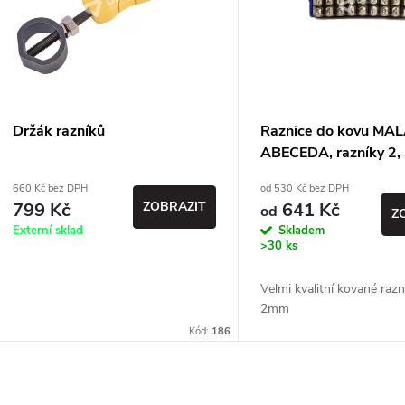
p
p
s
r
p
Držák razníků
Raznice do kovu MA
o
ABECEDA, razníky 2,
r
660 Kč bez DPH
od 530 Kč bez DPH
d
799 Kč
ZOBRAZIT
641 Kč
od
Z
o
Externí sklad
Skladem
u
>30 ks
d
k
Velmi kvalitní kované razn
u
2mm
t
Kód:
186
k
ů