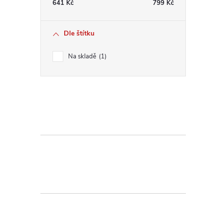
641
Kč
799
Kč
Dle štítku
Na skladě
1