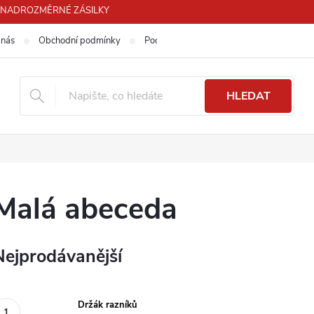
PRO NADROZMĚRNÉ ZÁSILKY
 nás
Obchodní podmínky
Podmínky ochrany osobních údajů
HLEDAT
Malá abeceda
Nejprodávanější
Držák razníků