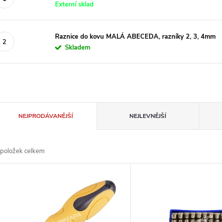
Externí sklad
Raznice do kovu MALÁ ABECEDA, razníky 2, 3, 4mm
Skladem
Ř
NEJPRODÁVANĚJŠÍ
NEJLEVNĚJŠÍ
a
položek celkem
z
V
e
ý
n