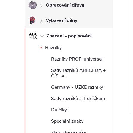
í
Opracování dřeva
l
i
Vybavení dílny
Značení - popisování
Razníky
Razníky PROFI universal
Sady razníků ABECEDA +
ČÍSLA
Germany - ÚZKÉ razníky
Sady razníků s T držákem
Důlčíky
Speciální znaky
Zlatnické razníky