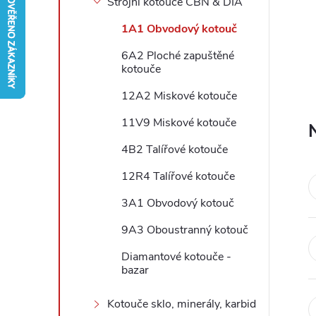
Strojní kotouče CBN & DIA
r
1A1 Obvodový kotouč
6A2 Ploché zapuštěné
a
kotouče
n
12A2 Miskové kotouče
11V9 Miskové kotouče
n
4B2 Talířové kotouče
í
12R4 Talířové kotouče
p
3A1 Obvodový kotouč
9A3 Oboustranný kotouč
a
Diamantové kotouče -
n
bazar
Kotouče sklo, minerály, karbid
e