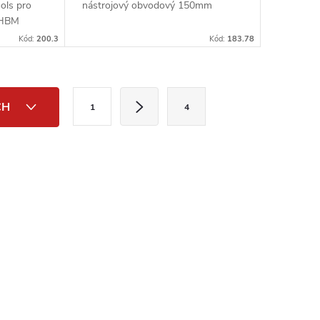
ols pro
nástrojový obvodový 150mm
 HBM
Kód:
200.3
Kód:
183.78
S
CH
1
4
t
r
á
n
k
o
v
á
n