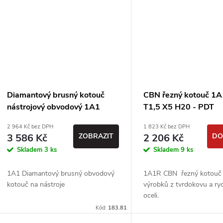
ů
Diamantový brusný kotouč
CBN řezný kotouč 1
nástrojový obvodový 1A1
T1,5 X5 H20 - PDT
D125 T20 X5 H20 - PDT
2 964 Kč bez DPH
1 823 Kč bez DPH
3 586 Kč
ZOBRAZIT
2 206 Kč
DO
Skladem
3 ks
Skladem
9 ks
1A1 Diamantový brusný obvodový
1A1R CBN řezný kotouč 
kotouč na nástroje
výrobků z tvrdokovu a ry
oceli.
Kód:
183.81