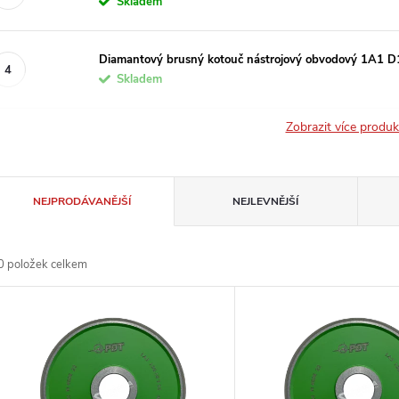
Skladem
Diamantový brusný kotouč nástrojový obvodový 1A1 
Skladem
Zobrazit více produ
Ř
NEJPRODÁVANĚJŠÍ
NEJLEVNĚJŠÍ
a
0
položek celkem
z
V
e
ý
n
p