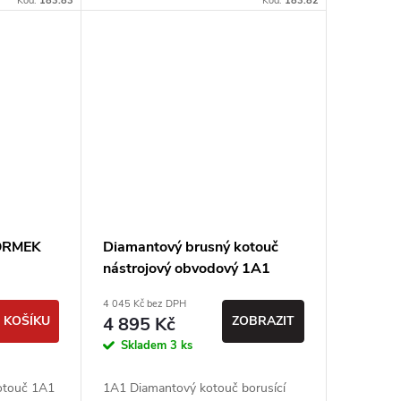
Kód:
183.83
Kód:
183.82
TORMEK
Diamantový brusný kotouč
nástrojový obvodový 1A1
D150 T20 X5 H20 - PDT
4 045 Kč bez DPH
 KOŠÍKU
4 895 Kč
ZOBRAZIT
Skladem
3 ks
otouč 1A1
1A1 Diamantový kotouč borusící