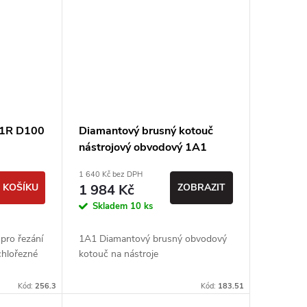
A1R D100
Diamantový brusný kotouč
nástrojový obvodový 1A1
D125 T10 X3 H20 - PDT
1 640 Kč bez DPH
 KOŠÍKU
1 984 Kč
ZOBRAZIT
Skladem
10 ks
pro řezání
1A1 Diamantový brusný obvodový
chlořezné
kotouč na nástroje
Kód:
256.3
Kód:
183.51