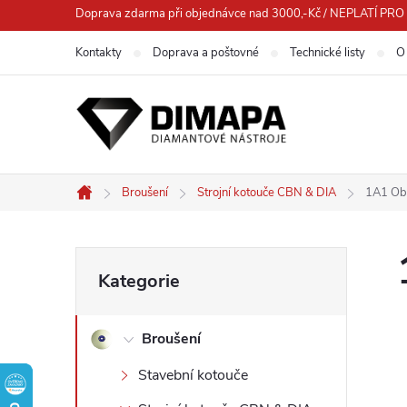
Přejít
Doprava zdarma při objednávce nad 3000,-Kč / NEPLATÍ 
na
Kontakty
Doprava a poštovné
Technické listy
O
obsah
Broušení
Strojní kotouče CBN & DIA
1A1 Ob
Domů
P
Přeskočit
Kategorie
kategorie
o
Broušení
s
Stavební kotouče
t