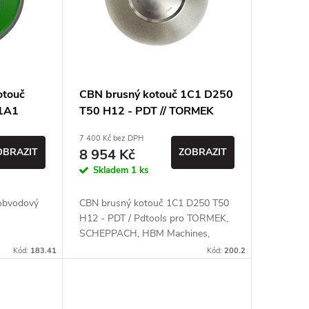
otouč
CBN brusný kotouč 1C1 D250
 1A1
T50 H12 - PDT // TORMEK
PDT
7 400 Kč bez DPH
OBRAZIT
8 954 Kč
ZOBRAZIT
Skladem
1 ks
obvodový
CBN brusný kotouč 1C1 D250 T50
H12 - PDT / Pdtools pro TORMEK,
SCHEPPACH, HBM Machines,
Holzmann
Kód:
183.41
Kód:
200.2