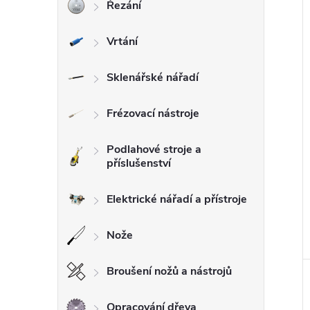
í
Řezání
i
Vrtání
Sklenářské nářadí
Frézovací nástroje
Podlahové stroje a
příslušenství
Elektrické nářadí a přístroje
Nože
Broušení nožů a nástrojů
Opracování dřeva