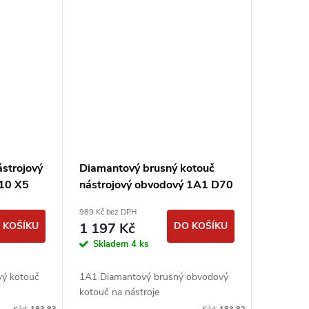
strojový
Diamantový brusný kotouč
10 X5
nástrojový obvodový 1A1 D70
 PDT
T10 X5 H20 - D126 (#140) -
989 Kč bez DPH
PDT
 KOŠÍKU
1 197 Kč
DO KOŠÍKU
Skladem
4 ks
ý kotouč
1A1 Diamantový brusný obvodový
kotouč na nástroje