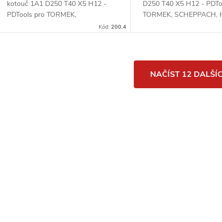
kotouč 1A1 D250 T40 X5 H12 -
D250 T40 X5 H12 - PDTo
PDTools pro TORMEK,
TORMEK, SCHEPPACH,
SCHEPPACH, HBM Machines,
Machines, Holzmann
Kód:
200.4
Holzmann
O
NAČÍST 12 DALŠÍ
v
á
d
a
c