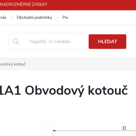
PRO NADROZMĚRNÉ ZÁSILKY
 nás
Obchodní podmínky
Podmínky ochrany osobních údajů
HLEDAT
vodový kotouč
1A1 Obvodový kotouč