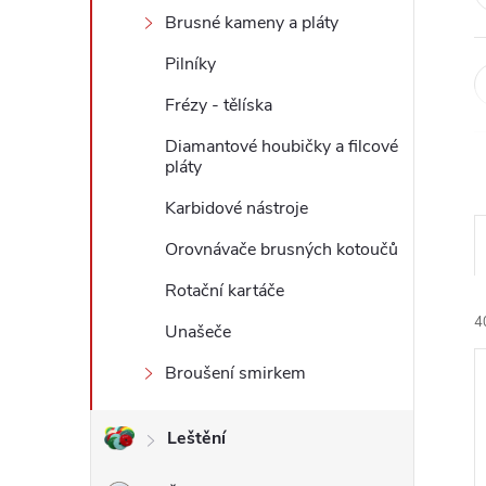
Brusné kameny a pláty
l
Pilníky
Frézy - tělíska
Diamantové houbičky a filcové
pláty
Karbidové nástroje
Orovnávače brusných kotoučů
Rotační kartáče
4
Unašeče
Broušení smirkem
Leštění