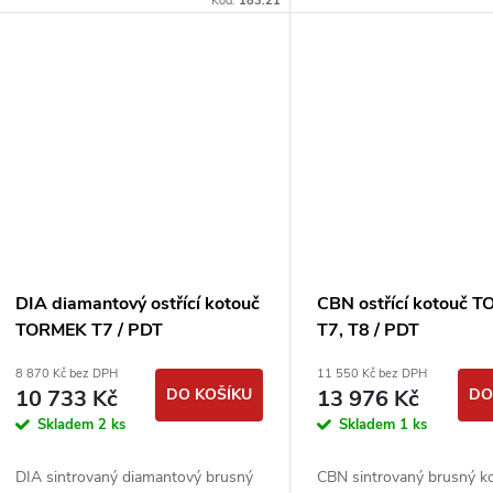
Kód:
183.21
DIA diamantový ostřící kotouč
CBN ostřící kotouč 
TORMEK T7 / PDT
T7, T8 / PDT
8 870 Kč bez DPH
11 550 Kč bez DPH
10 733 Kč
DO KOŠÍKU
13 976 Kč
DO
Skladem
2 ks
Skladem
1 ks
DIA sintrovaný diamantový brusný
CBN sintrovaný brusný k