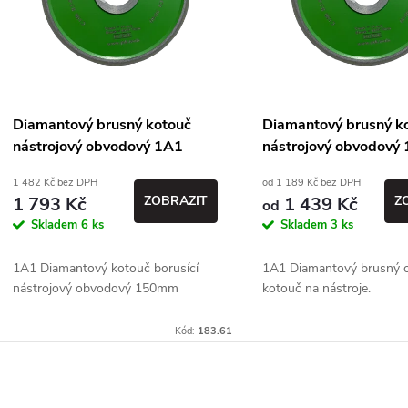
p
s
r
p
Diamantový brusný kotouč
Diamantový brusný k
o
nástrojový obvodový 1A1
nástrojový obvodový
r
D150 T10 X3 H32 - PDT
D100 T10 X3 H20 - 
1 482 Kč bez DPH
od 1 189 Kč bez DPH
d
1 793 Kč
ZOBRAZIT
1 439 Kč
Z
od
o
Skladem
6 ks
Skladem
3 ks
u
d
1A1 Diamantový kotouč borusící
1A1 Diamantový brusný 
k
nástrojový obvodový 150mm
kotouč na nástroje.
u
t
Kód:
183.61
k
ů
t