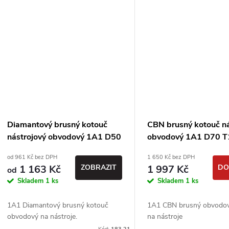
Diamantový brusný kotouč
CBN brusný kotouč ná
nástrojový obvodový 1A1 D50
obvodový 1A1 D70 T
T16 X3 H16 - PDT
H20 - B126 (#140) -
od 961 Kč bez DPH
1 650 Kč bez DPH
1 163 Kč
ZOBRAZIT
1 997 Kč
DO
od
Skladem
1 ks
Skladem
1 ks
1A1 Diamantový brusný kotouč
1A1 CBN brusný obvodov
obvodový na nástroje.
na nástroje