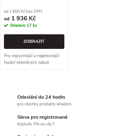
p
r
od 1 600 Kč bez DPH
r
1 936 Kč
od
o
Skladem
17 ks
o
d
ZOBRAZIT
d
u
Pro nejrychlejší a nejpřesnější
u
řezání skleněných tabulí
k
k
t
O
t
v
Odeslání do 24 hodin
ů
pro všechny produkty skladem.
ů
l
Sleva pro registrované
á
Kdykoliv 5% na vše !!