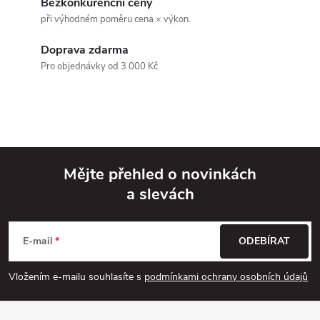
d
Bezkonkurenční ceny
při výhodném poměru cena × výkon.
a
Doprava zdarma
c
Pro objednávky od 3 000 Kč
í
p
r
v
Mějte přehled o novinkách
a slevách
k
Z
y
á
E-mail
ODEBÍRAT
v
p
Vložením e-mailu souhlasíte s
podmínkami ochrany osobních údajů
ý
a
p