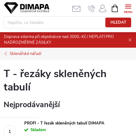
Přejít
NÁKUPNÍ
KOŠÍK
na
obsah
HLEDAT
Doprava zdarma při objednávce nad 3000,-Kč / NEPLATÍ PRO
NADROZMĚRNÉ ZÁSILKY
Sklenářské nářadí
T - řezáky skleněných
tabulí
Nejprodávanější
PROFI - T řezák skleněných tabulí DIMAPA
Skladem