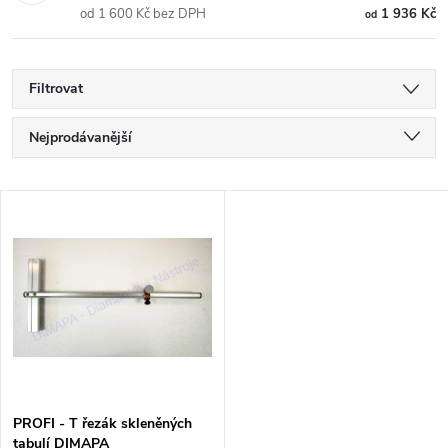
od 1 600 Kč bez DPH
1 936 Kč
od
Filtrovat
Ř
Nejprodávanější
a
Nejlevnější
V
Nejdražší
z
ý
Abecedně
e
p
n
i
í
s
p
PROFI - T řezák skleněných
tabulí DIMAPA