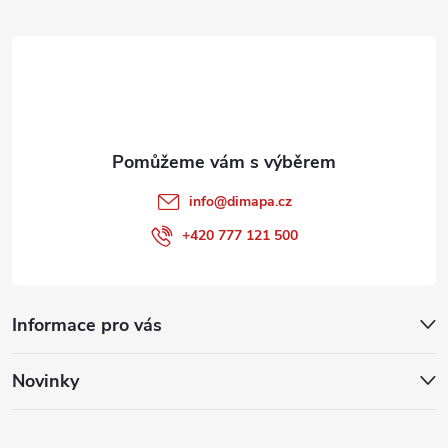
i
t
s
í
u
info
@
dimapa.cz
+420 777 121 500
Informace pro vás
Novinky