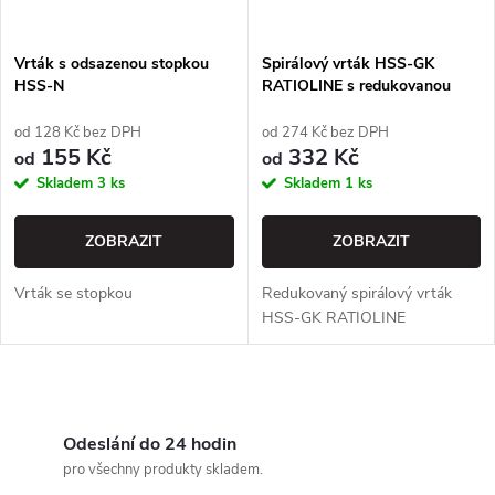
í
s
p
Vrták s odsazenou stopkou
Spirálový vrták HSS-GK
HSS-N
RATIOLINE s redukovanou
p
stopkou
r
od 128 Kč bez DPH
od 274 Kč bez DPH
r
155 Kč
332 Kč
od
od
o
Skladem
3 ks
Skladem
1 ks
o
d
ZOBRAZIT
ZOBRAZIT
d
u
Vrták se stopkou
Redukovaný spirálový vrták
u
HSS-GK RATIOLINE
k
k
t
O
t
v
Odeslání do 24 hodin
ů
pro všechny produkty skladem.
ů