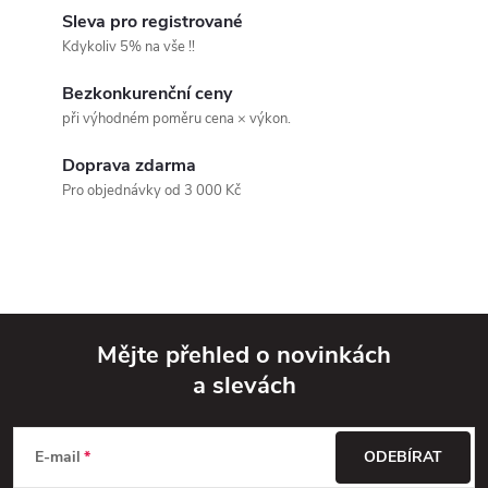
l
Sleva pro registrované
á
Kdykoliv 5% na vše !!
d
Bezkonkurenční ceny
při výhodném poměru cena × výkon.
a
Doprava zdarma
c
Pro objednávky od 3 000 Kč
í
p
r
v
Mějte přehled o novinkách
a slevách
k
Z
y
á
E-mail
ODEBÍRAT
v