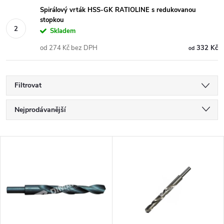
Spirálový vrták HSS-GK RATIOLINE s redukovanou
stopkou
Skladem
od 274 Kč bez DPH
332 Kč
od
Filtrovat
Ř
Nejprodávanější
a
Nejlevnější
V
Nejdražší
z
ý
Abecedně
e
p
n
i