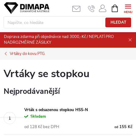
Přejít
NÁKUPNÍ
KOŠÍK
na
obsah
HLEDAT
Doprava zdarma při objednávce nad 3000,-Kč / NEPLATÍ PRO
NADROZMĚRNÉ ZÁSILKY
Vrtáky do kovu PTG
Vrtáky se stopkou
Nejprodávanější
Vrták s odsazenou stopkou HSS-N
Skladem
od 128 Kč bez DPH
155 Kč
od