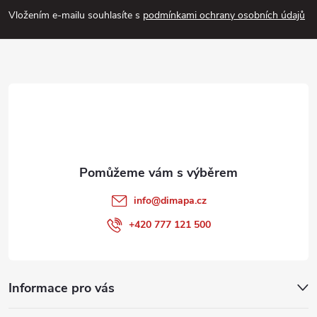
p
Vložením e-mailu souhlasíte s
podmínkami ochrany osobních údajů
ý
a
p
i
t
s
í
u
info
@
dimapa.cz
+420 777 121 500
Informace pro vás