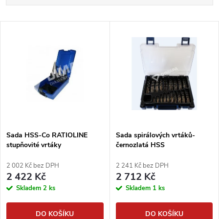
a
Nejlevnější
V
Nejdražší
z
ý
Abecedně
e
p
n
i
í
s
p
Sada HSS-Co RATIOLINE
Sada spirálových vrtáků-
stupňovité vrtáky
černozlatá HSS
p
r
2 002 Kč bez DPH
2 241 Kč bez DPH
r
2 422 Kč
2 712 Kč
o
Skladem
2 ks
Skladem
1 ks
o
d
DO KOŠÍKU
DO KOŠÍKU