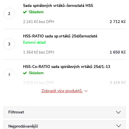
Sada spirálových vrtáků-černozlatá HSS
Skladem
2 241 Kč bez DPH
2 712 Kč
HSS-RATIO sada sp.vrtáků 25d/černozlaté
Externí sklad
1 364 Kč bez DPH
1 650 Kč
HSS-Co-RATIO sada spirálových vrtáků 25d/1-13
Skladem
2 825 Kč bez DPH
3 418 Kč
Zobrazit více produktů
Filtrovat
Ř
Nejprodávanější