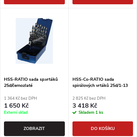
d
u
u
k
k
t
t
ů
ů
HSS-RATIO sada sp.vrtáků
HSS-Co-RATIO sada
25d/černozlaté
spirálových vrtáků 25d/1-13
1 364 Kč bez DPH
2 825 Kč bez DPH
1 650 Kč
3 418 Kč
Externí sklad
Skladem
1 ks
ZOBRAZIT
DO KOŠÍKU