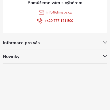
info
@
dimapa.cz
+420 777 121 500
Informace pro vás
Novinky