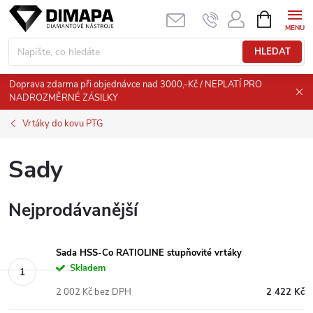
Přejít
NÁKUPNÍ
KOŠÍK
na
obsah
HLEDAT
Doprava zdarma při objednávce nad 3000,-Kč / NEPLATÍ PRO
NADROZMĚRNÉ ZÁSILKY
Vrtáky do kovu PTG
Sady
Nejprodávanější
Sada HSS-Co RATIOLINE stupňovité vrtáky
Skladem
2 002 Kč bez DPH
2 422 Kč