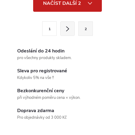
O
NAČÍST DALŠÍ 2
v
l
S
1
2
t
á
r
d
á
Odeslání do 24 hodin
a
n
pro všechny produkty skladem.
k
c
Sleva pro registrované
o
Kdykoliv 5% na vše !!
í
v
Bezkonkurenční ceny
á
p
při výhodném poměru cena × výkon.
n
r
í
Doprava zdarma
v
Pro objednávky od 3 000 Kč
k