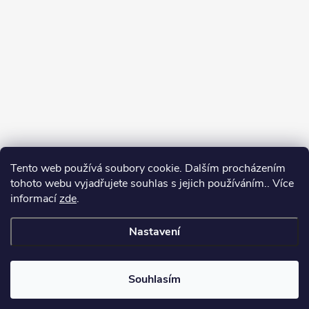
Tento web používá soubory cookie. Dalším procházením
tohoto webu vyjadřujete souhlas s jejich používáním.. Více
informací
zde
.
Nastavení
Copyright 2026
Můj e-shop
. Všechna práva vyhrazena.
Souhlasím
Vytvořil Shoptet