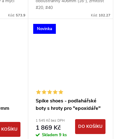
y a mycí
oboustranný 406mm (16"), zrnitost
#20, #40
Kód:
573.9
Kód:
102.27
Novinka
Spike shoes - podlahářské
30mm
boty s hroty pro "epoxidáře"
1 545 Kč bez DPH
1 869 Kč
DO KOŠÍKU
 KOŠÍKU
Skladem
9 ks