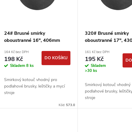
p
s
r
p
24# Brusné smirky
320# Brusné smirky
o
oboustranné 16", 406mm
oboustranné 17", 4
r
smirkové kotouče
smirkové kotouče
164 Kč bez DPH
161 Kč bez DPH
d
podlahářské
podlahářské
198 Kč
DO KOŠÍKU
195 Kč
DO
o
Skladem
8 ks
Skladem
u
>30 ks
d
Smirkový kotouč vhodný pro
k
Smirkový kotouč vhodný 
podlahové brusky, leštičky a mycí
u
podlahové brusky, leštičk
stroje
stroje
t
k
Kód:
573.0
ů
t