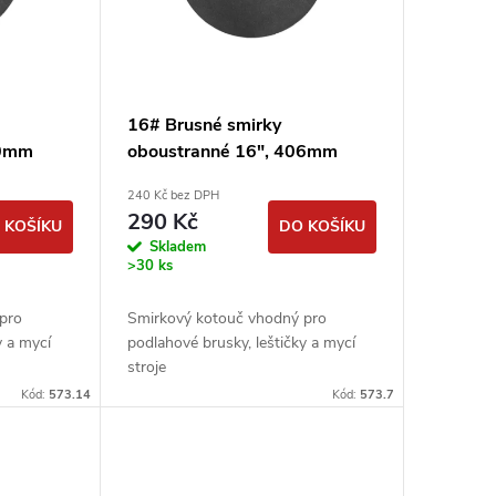
16# Brusné smirky
30mm
oboustranné 16", 406mm
smirkové kotouče
240 Kč bez DPH
podlahářské
290 Kč
 KOŠÍKU
DO KOŠÍKU
Skladem
>30 ks
pro
Smirkový kotouč vhodný pro
y a mycí
podlahové brusky, leštičky a mycí
stroje
Kód:
573.14
Kód:
573.7