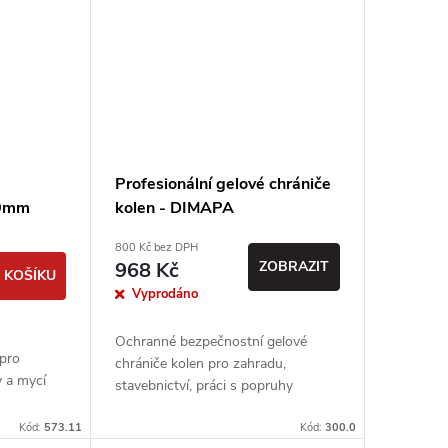
Profesionální gelové chrániče
30mm
kolen - DIMAPA
800 Kč bez DPH
968 Kč
ZOBRAZIT
 KOŠÍKU
Vyprodáno
Ochranné bezpečnostní gelové
pro
chrániče kolen pro zahradu,
y a mycí
stavebnictví, práci s popruhy
Kód:
573.11
Kód:
300.0