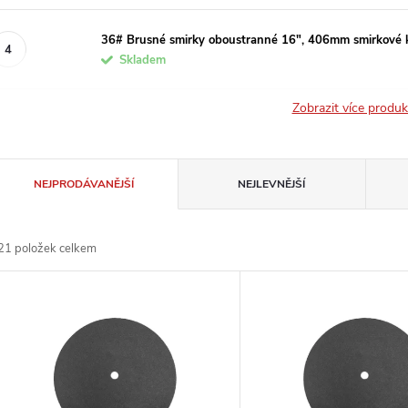
36# Brusné smirky oboustranné 16", 406mm smirkové 
Skladem
Zobrazit více produ
Ř
NEJPRODÁVANĚJŠÍ
NEJLEVNĚJŠÍ
a
21
položek celkem
z
V
e
ý
n
p