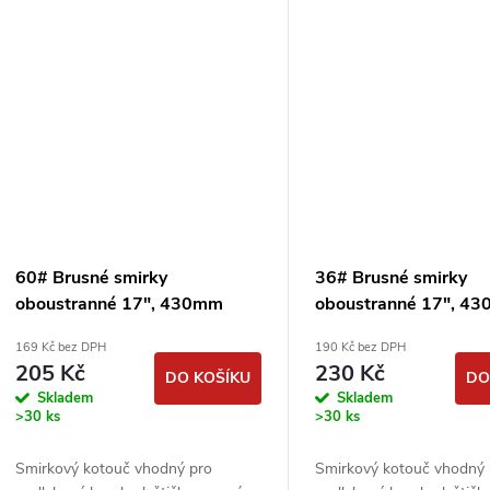
60# Brusné smirky
36# Brusné smirky
oboustranné 17", 430mm
oboustranné 17", 4
smirkové kotouče
smirkové kotouče
169 Kč bez DPH
190 Kč bez DPH
podlahářské
podlahářské
205 Kč
230 Kč
DO KOŠÍKU
DO
Skladem
Skladem
>30 ks
>30 ks
Smirkový kotouč vhodný pro
Smirkový kotouč vhodný 