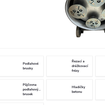
Řezací a
Podlahové
drážkovací
brusky
frézy
Půjčovna
Hladičky
podlahových
betonu
brusek