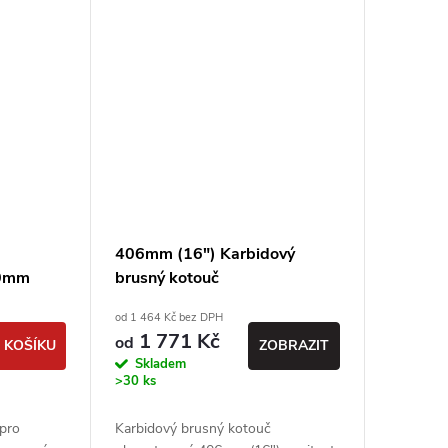
406mm (16") Karbidový
30mm
brusný kotouč
od 1 464 Kč bez DPH
1 771 Kč
od
 KOŠÍKU
ZOBRAZIT
Skladem
>30 ks
pro
Karbidový brusný kotouč