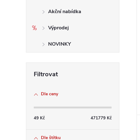
i
Akční nabídka
Výprodej
NOVINKY
Dle ceny
49
Kč
471779
Kč
Dle štítku