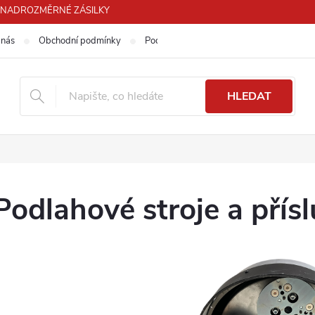
PRO NADROZMĚRNÉ ZÁSILKY
 nás
Obchodní podmínky
Podmínky ochrany osobních údajů
HLEDAT
Podlahové stroje a přísl