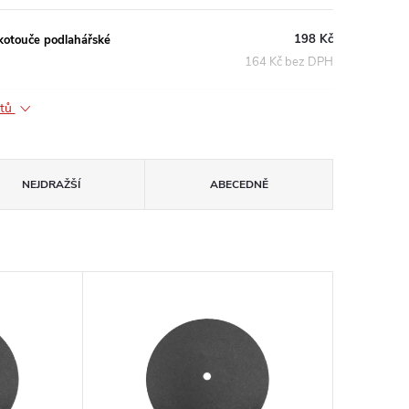
198 Kč
kotouče podlahářské
164 Kč bez DPH
ktů
NEJDRAŽŠÍ
ABECEDNĚ