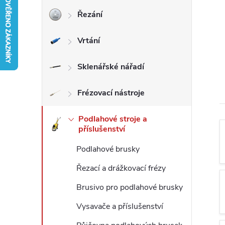
Řezání
r
Vrtání
a
n
Sklenářské nářadí
n
Frézovací nástroje
í
Podlahové stroje a
příslušenství
p
Podlahové brusky
a
Řezací a drážkovací frézy
Brusivo pro podlahové brusky
n
Vysavače a příslušenství
e