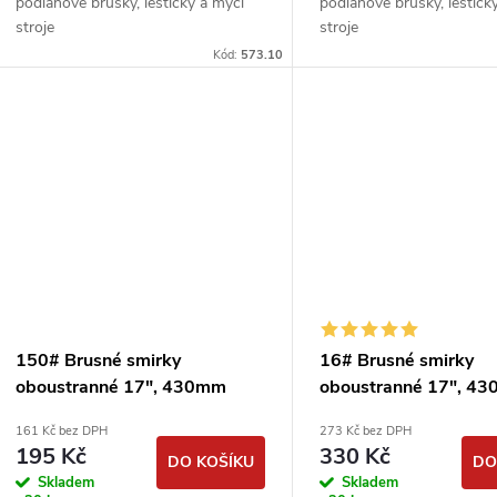
podlahové brusky, leštičky a mycí
podlahové brusky, leštičk
stroje
stroje
Kód:
573.10
150# Brusné smirky
16# Brusné smirky
oboustranné 17", 430mm
oboustranné 17", 4
smirkové kotouče
smirkové kotouče
161 Kč bez DPH
273 Kč bez DPH
podlahářské
podlahářské
195 Kč
330 Kč
DO KOŠÍKU
DO
Skladem
Skladem