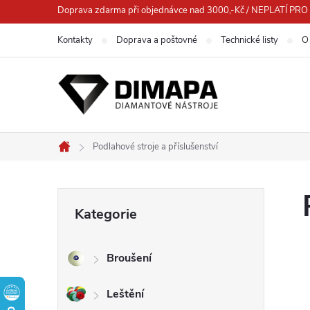
Přejít
Doprava zdarma při objednávce nad 3000,-Kč / NEPLATÍ 
na
Kontakty
Doprava a poštovné
Technické listy
O
obsah
Podlahové stroje a příslušenství
Domů
P
Přeskočit
Kategorie
kategorie
o
Broušení
s
Leštění
t