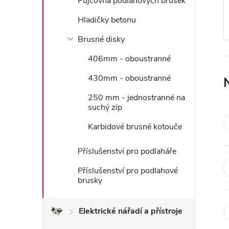
Půjčovna podlahových brusek
l
Hladičky betonu
Brusné disky
406mm - oboustranné
430mm - oboustranné
250 mm - jednostranné na
suchý zip
Karbidové brusné kotouče
Příslušenství pro podlaháře
Příslušenství pro podlahové
brusky
Elektrické nářadí a přístroje