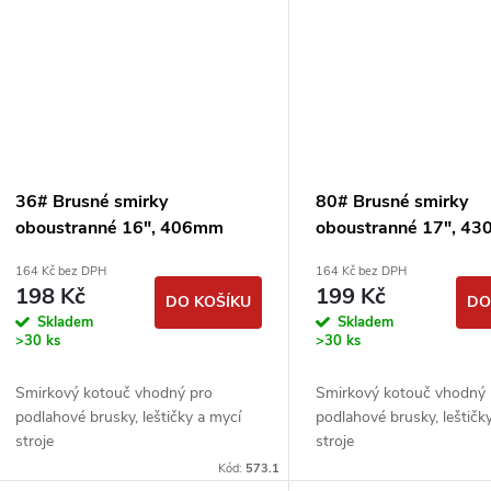
ů
36# Brusné smirky
80# Brusné smirky
oboustranné 16", 406mm
oboustranné 17", 4
smirkové kotouče
smirkové kotouče
164 Kč bez DPH
164 Kč bez DPH
podlahářské
podlahářské
198 Kč
199 Kč
DO KOŠÍKU
DO
Skladem
Skladem
>30 ks
>30 ks
Smirkový kotouč vhodný pro
Smirkový kotouč vhodný 
podlahové brusky, leštičky a mycí
podlahové brusky, leštičk
stroje
stroje
Kód:
573.1