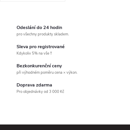
O
v
Odeslání do 24 hodin
pro všechny produkty skladem.
l
Sleva pro registrované
á
Kdykoliv 5% na vše !!
d
Bezkonkurenční ceny
při výhodném poměru cena × výkon.
a
Doprava zdarma
c
Pro objednávky od 3 000 Kč
í
p
r