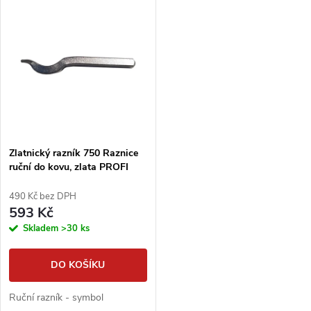
k
k
t
t
ů
ů
Zlatnický razník 750 Raznice
ruční do kovu, zlata PROFI
razník
490 Kč bez DPH
593 Kč
Skladem
>30 ks
DO KOŠÍKU
Ruční razník - symbol