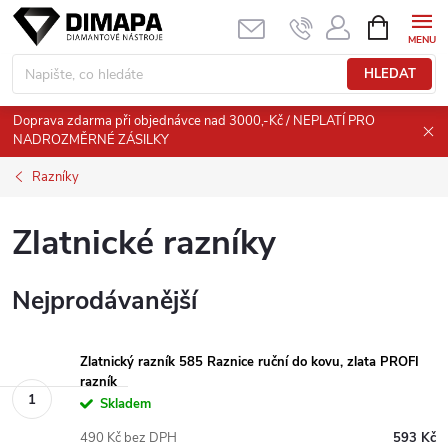
Přejít
NÁKUPNÍ
KOŠÍK
na
obsah
HLEDAT
Doprava zdarma při objednávce nad 3000,-Kč / NEPLATÍ PRO
NADROZMĚRNÉ ZÁSILKY
Razníky
Zlatnické razníky
Nejprodávanější
Zlatnický razník 585 Raznice ruční do kovu, zlata PROFI
razník
Skladem
490 Kč bez DPH
593 Kč