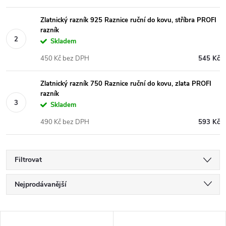
Zlatnický razník 925 Raznice ruční do kovu, stříbra PROFI
razník
Skladem
450 Kč bez DPH
545 Kč
Zlatnický razník 750 Raznice ruční do kovu, zlata PROFI
razník
Skladem
490 Kč bez DPH
593 Kč
Filtrovat
Ř
Nejprodávanější
a
Nejlevnější
V
Nejdražší