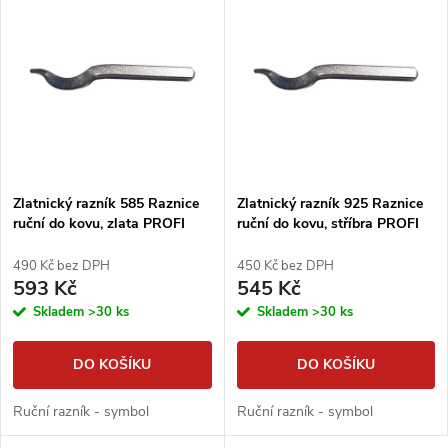
z
ý
Abecedně
e
p
n
i
í
s
p
Zlatnický razník 585 Raznice
Zlatnický razník 925 Raznice
ruční do kovu, zlata PROFI
ruční do kovu, stříbra PROFI
p
razník
razník
r
490 Kč bez DPH
450 Kč bez DPH
r
593 Kč
545 Kč
o
Skladem
>30 ks
Skladem
>30 ks
o
d
DO KOŠÍKU
DO KOŠÍKU
d
u
Ruční razník - symbol
Ruční razník - symbol
u