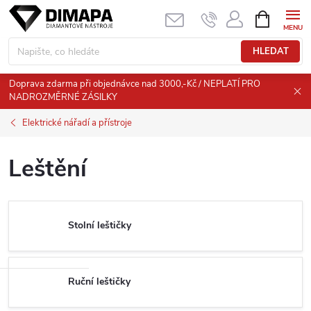
Přejít
NÁKUPNÍ
KOŠÍK
na
obsah
HLEDAT
Doprava zdarma při objednávce nad 3000,-Kč / NEPLATÍ PRO
NADROZMĚRNÉ ZÁSILKY
Elektrické nářadí a přístroje
Leštění
Stolní leštičky
Ruční leštičky