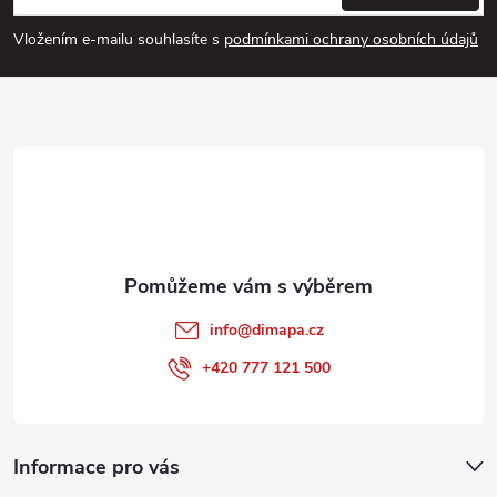
p
s
Vložením e-mailu souhlasíte s
podmínkami ochrany osobních údajů
u
a
t
í
info
@
dimapa.cz
+420 777 121 500
Informace pro vás