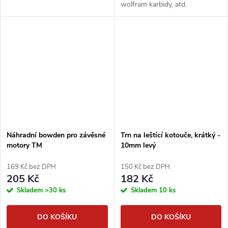
wolfram karbidy, atd.
Náhradní bowden pro závěsné
Trn na leštící kotouče, krátký -
motory TM
10mm levý
169 Kč bez DPH
150 Kč bez DPH
205 Kč
182 Kč
Skladem
>30 ks
Skladem
10 ks
DO KOŠÍKU
DO KOŠÍKU