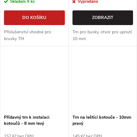
Skladem
9 ks
Vyprodáno
DO KOŠÍKU
ZOBRAZIT
Příslušenství vhodné pro
Trn pro busky, otvor pro upnutí
brusky TM
10 mm
Přídavný trn k instalaci
Trn na leštící kotouče - 10mm
kotoučů - 8 mm levý
pravý
157 Kč bez DPH
145 Kč bez DPH