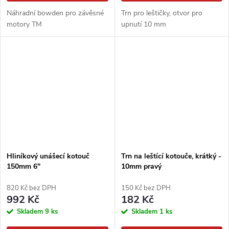
Náhradní bowden pro závěsné
Trn pro leštičky, otvor pro
motory TM
upnutí 10 mm
Hliníkový unášecí kotouč
Trn na leštící kotouče, krátký -
150mm 6"
10mm pravý
820 Kč bez DPH
150 Kč bez DPH
992 Kč
182 Kč
Skladem
9 ks
Skladem
1 ks