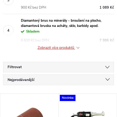
900 Kč bez DPH
1 089 Kč
Diamantový brus na minerály - broušení na plocho,
diamantová bruska na acháty, sklo, karbidy apod.
Skladem
6 600 Kč bez DPH
7 986 Kč
Zobrazit více produktů
Filtrovat
Ř
Nejprodávanější
a
Nejlevnější
V
Novinka
Nejdražší
z
ý
Abecedně