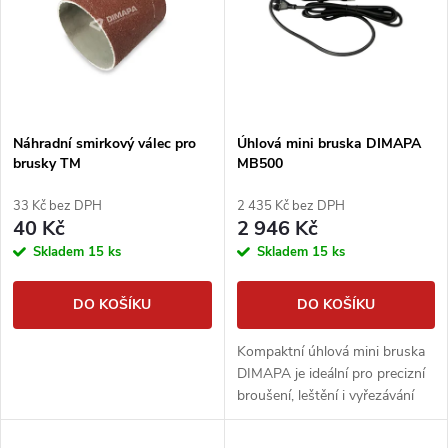
e
p
n
i
í
s
p
Náhradní smirkový válec pro
Úhlová mini bruska DIMAPA
brusky TM
MB500
p
r
33 Kč bez DPH
2 435 Kč bez DPH
r
40 Kč
2 946 Kč
o
Skladem
15 ks
Skladem
15 ks
o
d
DO KOŠÍKU
DO KOŠÍKU
d
u
Kompaktní úhlová mini bruska
u
DIMAPA je ideální pro precizní
k
broušení, leštění i vyřezávání
k
otvorů do obkladů a dlažeb pro
skrytá WC tlačítka, vypínače či