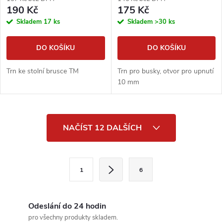
190 Kč
175 Kč
Skladem
17 ks
Skladem
>30 ks
DO KOŠÍKU
DO KOŠÍKU
Trn ke stolní brusce TM
Trn pro busky, otvor pro upnutí
10 mm
O
NAČÍST 12 DALŠÍCH
v
l
S
1
6
t
á
r
d
á
Odeslání do 24 hodin
n
pro všechny produkty skladem.