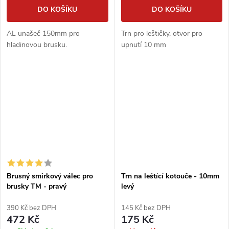
DO KOŠÍKU
DO KOŠÍKU
AL unašeč 150mm pro
Trn pro leštičky, otvor pro
hladinovou brusku.
upnutí 10 mm
Brusný smirkový válec pro
Trn na leštící kotouče - 10mm
brusky TM - pravý
levý
390 Kč bez DPH
145 Kč bez DPH
472 Kč
175 Kč