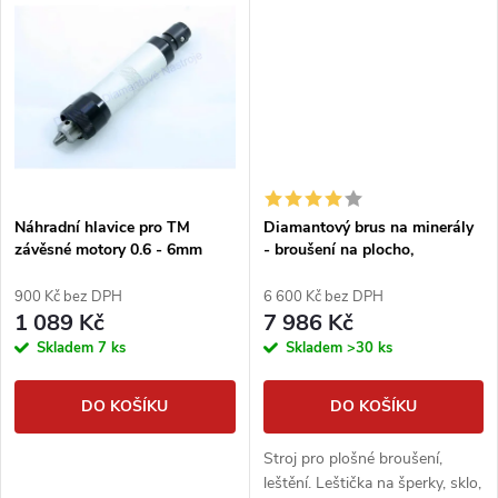
t
zásuvky.
t
ů
ů
Náhradní hlavice pro TM
Diamantový brus na minerály
závěsné motory 0.6 - 6mm
- broušení na plocho,
diamantová bruska na acháty,
sklo, karbidy apod.
900 Kč bez DPH
6 600 Kč bez DPH
1 089 Kč
7 986 Kč
Skladem
7 ks
Skladem
>30 ks
DO KOŠÍKU
DO KOŠÍKU
Stroj pro plošné broušení,
leštění. Leštička na šperky, sklo,