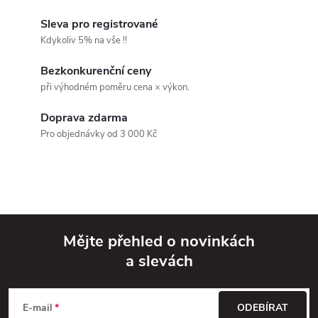
a
k
c
Sleva pro registrované
o
Kdykoliv 5% na vše !!
í
v
Bezkonkurenční ceny
á
p
při výhodném poměru cena × výkon.
n
r
í
Doprava zdarma
v
Pro objednávky od 3 000 Kč
k
y
v
Mějte přehled o novinkách
ý
a slevách
Z
p
á
i
E-mail
ODEBÍRAT