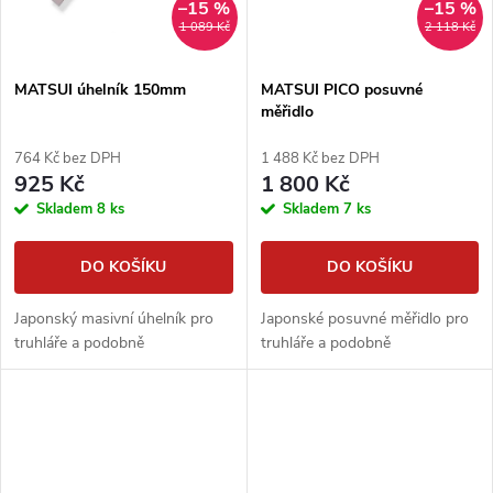
–15 %
–15 %
1 089 Kč
2 118 Kč
MATSUI úhelník 150mm
MATSUI PICO posuvné
měřidlo
764 Kč bez DPH
1 488 Kč bez DPH
925 Kč
1 800 Kč
Skladem
8 ks
Skladem
7 ks
DO KOŠÍKU
DO KOŠÍKU
Japonský masivní úhelník pro
Japonské posuvné měřidlo pro
truhláře a podobně
truhláře a podobně