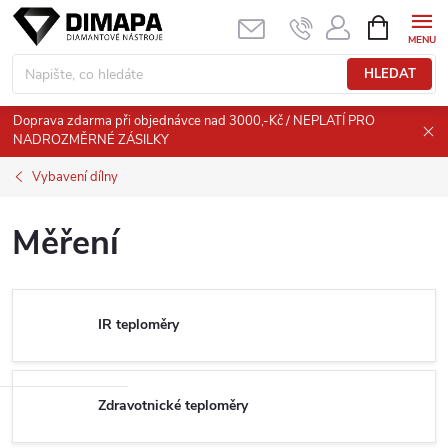
Přejít
NÁKUPNÍ
KOŠÍK
na
obsah
HLEDAT
Doprava zdarma při objednávce nad 3000,-Kč / NEPLATÍ PRO
NADROZMĚRNÉ ZÁSILKY
Vybavení dílny
Měření
IR teploměry
Zdravotnické teploměry