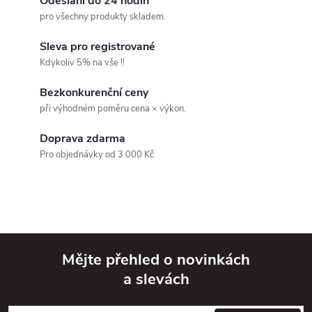
v
Odeslání do 24 hodin
pro všechny produkty skladem.
l
Sleva pro registrované
á
Kdykoliv 5% na vše !!
d
Bezkonkurenční ceny
při výhodném poměru cena × výkon.
a
Doprava zdarma
c
Pro objednávky od 3 000 Kč
í
p
r
v
Mějte přehled o novinkách
a slevách
k
Z