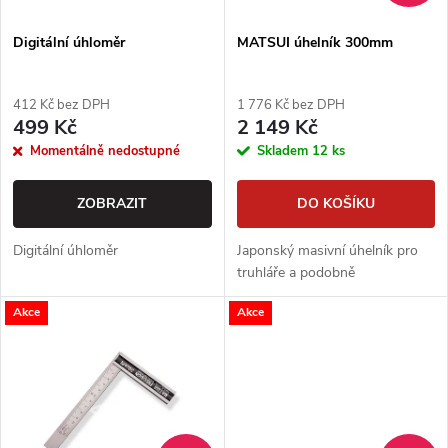
í
s
p
Digitální úhloměr
MATSUI úhelník 300mm
p
r
412 Kč bez DPH
1 776 Kč bez DPH
r
499 Kč
2 149 Kč
o
Momentálně nedostupné
Skladem
12 ks
o
d
ZOBRAZIT
DO KOŠÍKU
d
u
Digitální úhloměr
Japonský masivní úhelník pro
u
truhláře a podobně
k
Akce
Akce
k
t
t
ů
ů