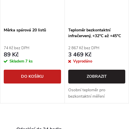
Měrka spárová 20 listů
Teploměr bezkontaktní
infračervený, +32°C až +45°C
74 Kč bez DPH
2 867 Kč bez DPH
89 Kč
3 469 Kč
Skladem
7 ks
Vyprodáno
DO KOŠÍKU
ZOBRAZIT
Osobní teploměr pro
bezkontaktní měření
O