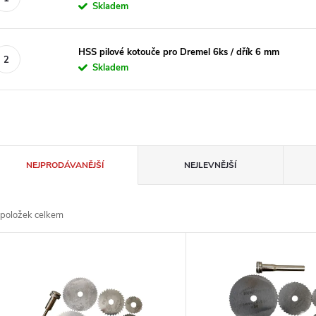
Skladem
HSS pilové kotouče pro Dremel 6ks / dřík 6 mm
Skladem
Ř
NEJPRODÁVANĚJŠÍ
NEJLEVNĚJŠÍ
a
položek celkem
z
V
e
ý
n