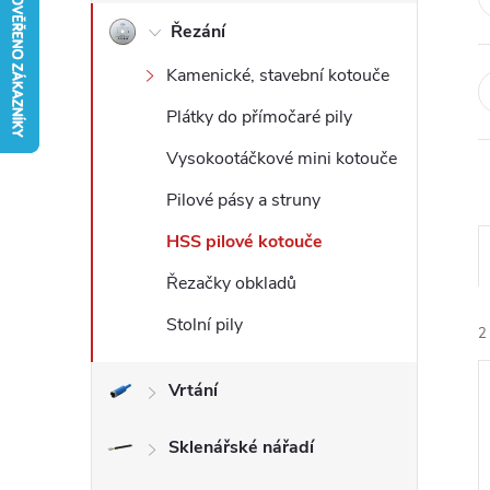
Řezání
r
Kamenické, stavební kotouče
a
Plátky do přímočaré pily
n
Vysokootáčkové mini kotouče
n
Pilové pásy a struny
HSS pilové kotouče
í
Řezačky obkladů
p
Stolní pily
2
a
Vrtání
n
Sklenářské nářadí
e