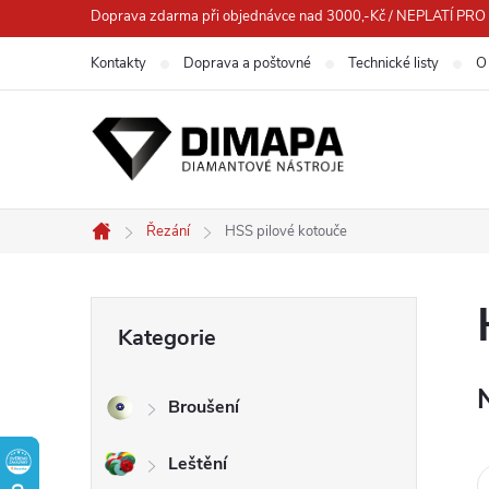
Přejít
Doprava zdarma při objednávce nad 3000,-Kč / NEPLATÍ 
na
Kontakty
Doprava a poštovné
Technické listy
O
obsah
Řezání
HSS pilové kotouče
Domů
P
Přeskočit
Kategorie
kategorie
o
Broušení
s
Leštění
t