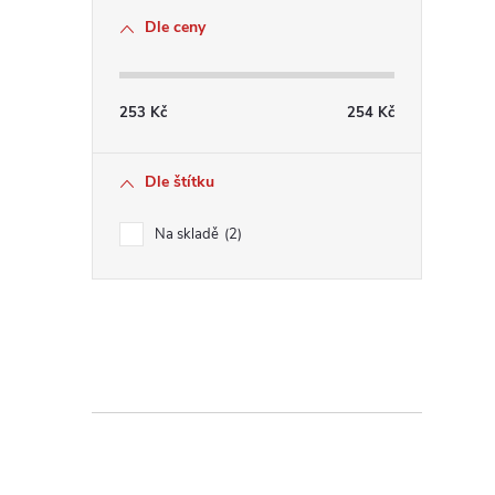
Dle ceny
253
Kč
254
Kč
Dle štítku
i
Na skladě
2