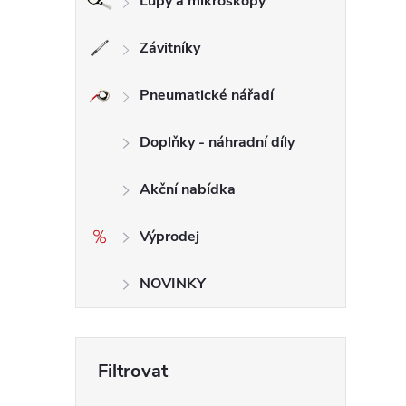
Lupy a mikroskopy
Závitníky
l
Pneumatické nářadí
Doplňky - náhradní díly
Akční nabídka
Výprodej
í
NOVINKY
r