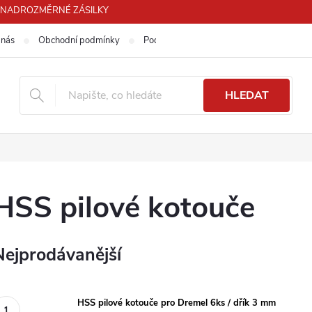
PRO NADROZMĚRNÉ ZÁSILKY
 nás
Obchodní podmínky
Podmínky ochrany osobních údajů
HLEDAT
HSS pilové kotouče
Nejprodávanější
HSS pilové kotouče pro Dremel 6ks / dřík 3 mm