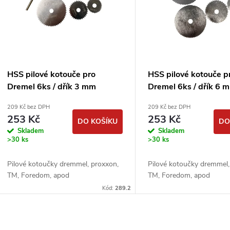
p
p
s
r
p
HSS pilové kotouče pro
HSS pilové kotouče p
o
Dremel 6ks / dřík 3 mm
Dremel 6ks / dřík 6 
r
209 Kč bez DPH
209 Kč bez DPH
d
253 Kč
253 Kč
DO KOŠÍKU
DO
o
Skladem
Skladem
u
>30 ks
>30 ks
d
k
Pilové kotoučky dremmel, proxxon,
Pilové kotoučky dremmel,
u
TM, Foredom, apod
TM, Foredom, apod
t
Kód:
289.2
k
ů