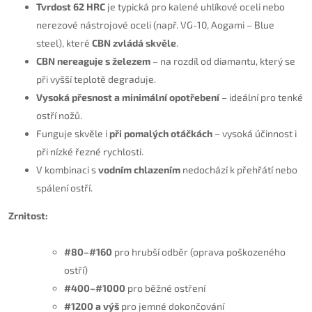
Tvrdost 62 HRC
je typická pro kalené uhlíkové oceli nebo
nerezové nástrojové oceli (např. VG-10, Aogami – Blue
steel), které
CBN zvládá skvěle
.
CBN nereaguje s železem
– na rozdíl od diamantu, který se
při vyšší teplotě degraduje.
Vysoká přesnost a minimální opotřebení
– ideální pro tenké
ostří nožů.
Funguje skvěle i
při pomalých otáčkách
– vysoká účinnost i
při nízké řezné rychlosti.
V kombinaci s
vodním chlazením
nedochází k přehřátí nebo
spálení ostří.
Zrnitost:
#80–#160
pro hrubší odběr (oprava poškozeného
ostří)
#400–#1000
pro běžné ostření
#1200 a výš
pro jemné dokončování