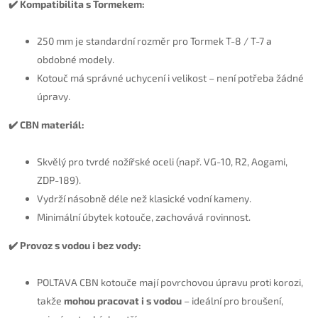
✔️ Kompatibilita s Tormekem:
250 mm je standardní rozměr pro Tormek T-8 / T-7 a
obdobné modely.
Kotouč má správné uchycení i velikost – není potřeba žádné
úpravy.
✔️ CBN materiál:
Skvělý pro tvrdé nožířské oceli (např. VG-10, R2, Aogami,
ZDP-189).
Vydrží násobně déle než klasické vodní kameny.
Minimální úbytek kotouče, zachovává rovinnost.
✔️ Provoz s vodou i bez vody:
POLTAVA CBN kotouče mají povrchovou úpravu proti korozi,
takže
mohou pracovat i s vodou
– ideální pro broušení,