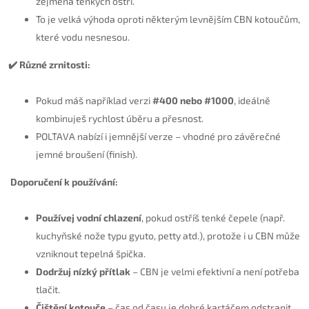
zejména tenkých ostří.
To je velká výhoda oproti některým levnějším CBN kotoučům,
které vodu nesnesou.
✔️ Různé zrnitosti:
Pokud máš například verzi
#400 nebo #1000
, ideálně
kombinuješ rychlost úběru a přesnost.
POLTAVA nabízí i jemnější verze – vhodné pro závěrečné
jemné broušení (finish).
Doporučení k používání:
Používej vodní chlazení
, pokud ostříš tenké čepele (např.
kuchyňské nože typu gyuto, petty atd.), protože i u CBN může
vzniknout tepelná špička.
Dodržuj nízký přítlak
– CBN je velmi efektivní a není potřeba
tlačit.
Čištění kotouče
– čas od času je dobré kartáčem odstranit