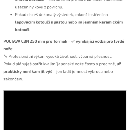
usazeniny kovu z povrchu.
Pokud chceš dokonalý výsledek, zakonči ostření na
lapovacím kotouči s pastou
nebo na
jemném keramickém
kotouči
.
POLTAVA CBN 250 mm pro Tormek
= ✅
vynikající volba pro tvrdé
nože
🔧 Profesionální výkon, vysoká životnost, výborná přesnost.
Pokud plánuješ ostřit kvalitní japonské nože často a precizně,
už
prakticky není kam jít výš
– jen ladit jemnost výbrusu nebo
zakončení.