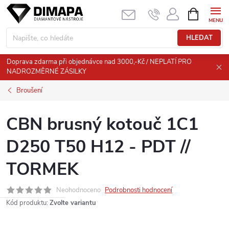
Přejít
NÁKUPNÍ
KOŠÍK
na
obsah
HLEDAT
Doprava zdarma při objednávce nad 3000,-Kč / NEPLATÍ PRO
NADROZMĚRNÉ ZÁSILKY
Broušení
CBN brusný kotouč 1C1
D250 T50 H12 - PDT //
TORMEK
Neohodnoceno
Podrobnosti hodnocení
Kód produktu:
Zvolte variantu