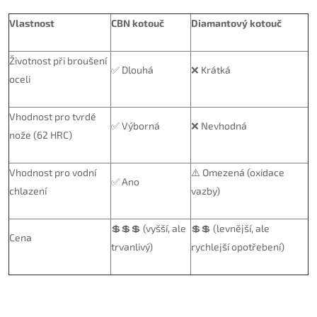
Vlastnost
CBN kotouč
Diamantový kotouč
Životnost při broušení
✅ Dlouhá
❌ Krátká
oceli
Vhodnost pro tvrdé
✅ Výborná
❌ Nevhodná
nože (62 HRC)
Vhodnost pro vodní
⚠️ Omezená (oxidace
✅ Ano
chlazení
vazby)
💲💲💲 (vyšší, ale
💲💲 (levnější, ale
Cena
trvanlivý)
rychlejší opotřebení)