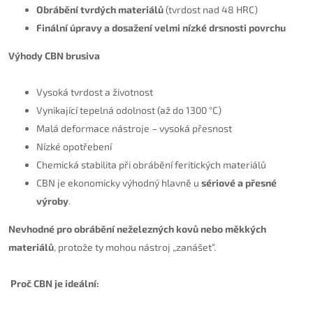
Obrábění tvrdých materiálů
(tvrdost nad 48 HRC)
Finální úpravy a dosažení velmi nízké drsnosti povrchu
Výhody CBN brusiva
Vysoká tvrdost a životnost
Vynikající tepelná odolnost (až do 1300 °C)
Malá deformace nástroje – vysoká přesnost
Nízké opotřebení
Chemická stabilita při obrábění feritických materiálů
CBN je ekonomicky výhodný hlavně u
sériové a přesné
výroby
.
Nevhodné pro obrábění neželezných kovů nebo měkkých
materiálů
, protože ty mohou nástroj „zanášet“.
Proč CBN je ideální: