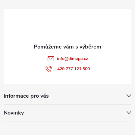
t
í
info
@
dimapa.cz
+420 777 121 500
Informace pro vás
Novinky