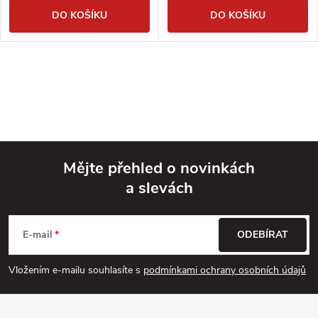
DO KOŠÍKU
DO KOŠÍKU
Mějte přehled o novinkách
a slevách
Z
á
E-mail
ODEBÍRAT
p
Vložením e-mailu souhlasíte s
podmínkami ochrany osobních údajů
a