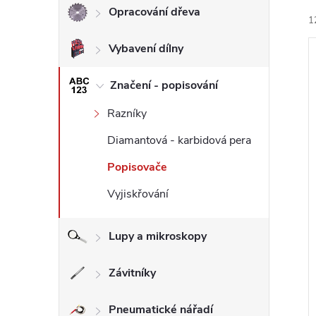
Opracování dřeva
1
l
Vybavení dílny
Značení - popisování
Razníky
í
Diamantová - karbidová pera
i
Popisovače
Vyjiskřování
Lupy a mikroskopy
Závitníky
Pneumatické nářadí