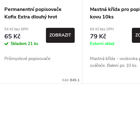
Permanentní popisovače
Mastná křída pro pop
Kofix Extra dlouhý hrot
kovu 10ks
54 Kč bez DPH
65 Kč bez DPH
65 Kč
ZOBRAZIT
79 Kč
Z
Skladem
21 ks
Externí sklad
Průmyslové popisovače
Mastná křída - voskovka 
svářeče. Balení po 10 ks.
Kód:
845.1
O
v