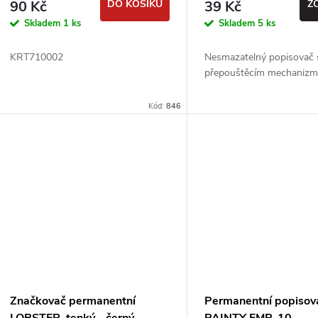
90 Kč
DO KOŠÍKU
39 Kč
Z
Skladem
1 ks
Skladem
5 ks
KRT710002
Nesmazatelný popisovač 
přepouštěcím mechaniz
Kód:
846
Značkovač permanentní
Permanentní popisov