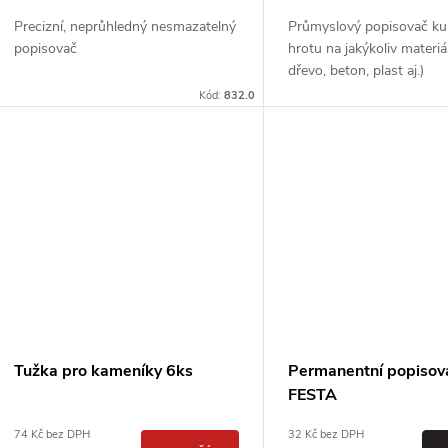
u
d
Precizní, neprůhledný nesmazatelný
Průmyslový popisovač ku
k
popisovač
hrotu na jakýkoliv materiál
u
dřevo, beton, plast aj.)
t
Kód:
832.0
k
ů
t
ů
Tužka pro kameníky 6ks
Permanentní popisov
FESTA
74 Kč bez DPH
32 Kč bez DPH