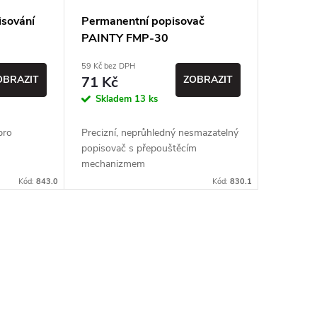
isování
Permanentní popisovač
PAINTY FMP-30
59 Kč bez DPH
OBRAZIT
71 Kč
ZOBRAZIT
Skladem
13 ks
pro
Precizní, neprůhledný nesmazatelný
popisovač s přepouštěcím
mechanizmem
Kód:
843.0
Kód:
830.1