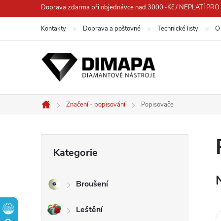
Přejít
Doprava zdarma při objednávce nad 3000,-Kč / NEPLATÍ 
na
Kontakty
Doprava a poštovné
Technické listy
O
obsah
Značení - popisování
Popisovače
Domů
P
Přeskočit
Kategorie
kategorie
o
Broušení
s
Leštění
t