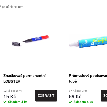
a
2
položek celkem
z
V
e
ý
n
p
p
s
r
p
Značkovač permanentní
Průmyslový popisovač
o
LOBSTER
tubě
r
12 Kč bez DPH
57 Kč bez DPH
d
15 Kč
ZOBRAZIT
69 Kč
Z
o
Skladem
4 ks
Skladem
4 ks