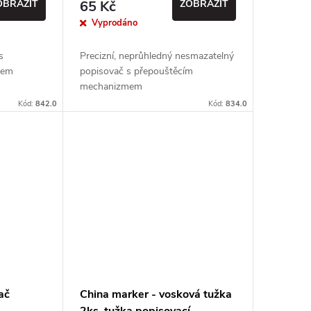
OBRAZIT
65 Kč
ZOBRAZIT
Vyprodáno
s
Precizní, neprůhledný nesmazatelný
mem
popisovač s přepouštěcím
mechanizmem
Kód:
842.0
Kód:
834.0
ač
China marker - vosková tužka