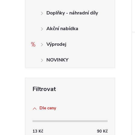
Doplňky - náhradní díly
Akční nabídka
Výprodej
NOVINKY
Dle ceny
13
Kč
90
Kč