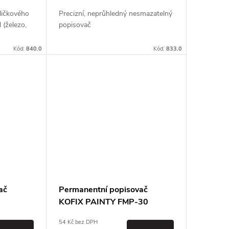
ličkového
Precizní, neprůhledný nesmazatelný
 (železo,
popisovač
Kód:
840.0
Kód:
833.0
ač
Permanentní popisovač
KOFIX PAINTY FMP-30
54 Kč bez DPH