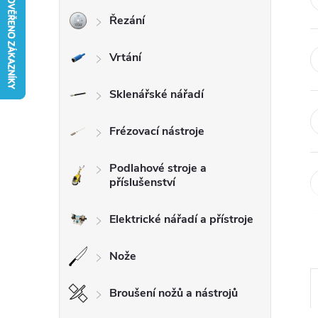
Řezání
r
Vrtání
a
n
Sklenářské nářadí
n
Frézovací nástroje
í
Podlahové stroje a
příslušenství
p
Elektrické nářadí a přístroje
a
Nože
n
Broušení nožů a nástrojů
e