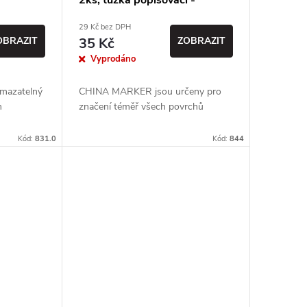
2ks, tužka popisovací -
voskovka
29 Kč bez DPH
OBRAZIT
35 Kč
ZOBRAZIT
Vyprodáno
smazatelný
CHINA MARKER jsou určeny pro
m
značení téměř všech povrchů
Kód:
831.0
Kód:
844