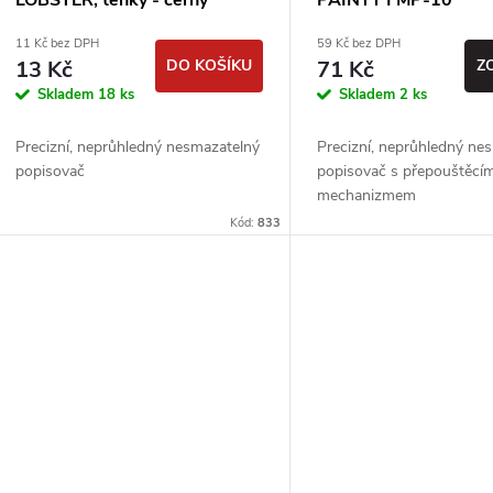
LOBSTER, tenký - černý
PAINTY FMP-10
11 Kč bez DPH
59 Kč bez DPH
13 Kč
DO KOŠÍKU
71 Kč
Z
Skladem
18 ks
Skladem
2 ks
Precizní, neprůhledný nesmazatelný
Precizní, neprůhledný ne
popisovač
popisovač s přepouštěcí
mechanizmem
Kód:
833