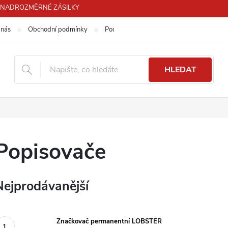
PRO NADROZMĚRNÉ ZÁSILKY
 nás
Obchodní podmínky
Podmínky ochrany osobních údajů
HLEDAT
Popisovače
Nejprodávanější
Značkovač permanentní LOBSTER