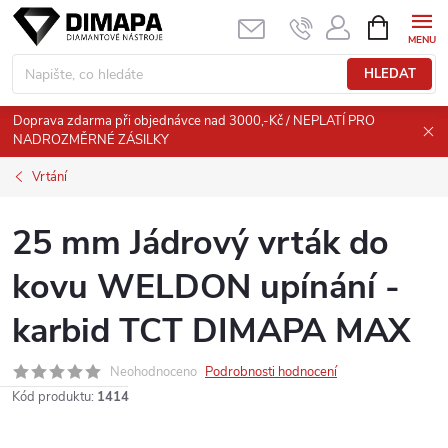
Přejít
NÁKUPNÍ
KOŠÍK
na
obsah
HLEDAT
Doprava zdarma při objednávce nad 3000,-Kč / NEPLATÍ PRO
NADROZMĚRNÉ ZÁSILKY
Vrtání
25 mm Jádrový vrták do
kovu WELDON upínání -
karbid TCT DIMAPA MAX
Neohodnoceno
Podrobnosti hodnocení
Kód produktu:
1414