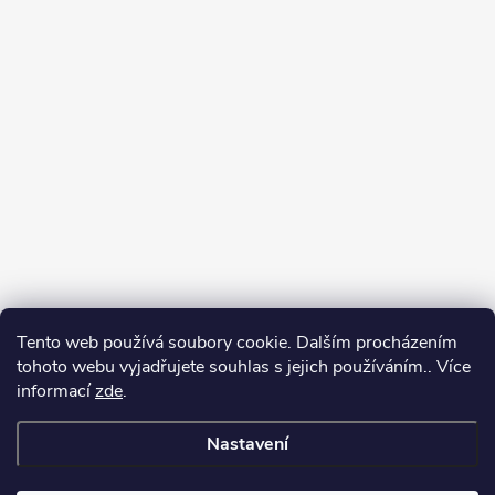
Tento web používá soubory cookie. Dalším procházením
tohoto webu vyjadřujete souhlas s jejich používáním.. Více
informací
zde
.
Nastavení
Copyright 2026
Můj e-shop
. Všechna práva vyhrazena.