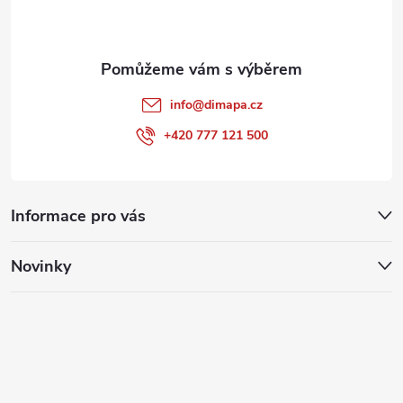
í
info
@
dimapa.cz
+420 777 121 500
Informace pro vás
Novinky