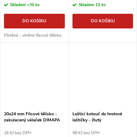
Skladem
>30 ks
Skladem
22 ks
DO KOŠÍKU
DO KOŠÍKU
Plstěné - vlněné filcové tělísko
20x24 mm Filcové tělísko -
Leštící kotouč do hrotové
zakulacený váleček DIMAPA
leštičky - žlutý
26 Kč bez DPH
98 Kč bez DPH