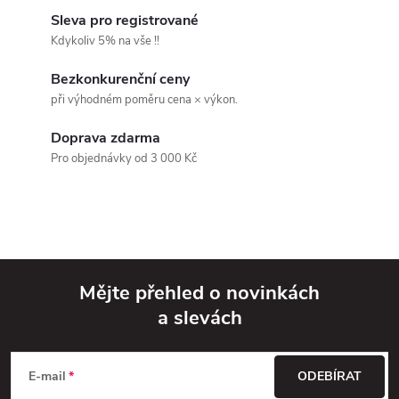
k
c
Sleva pro registrované
o
Kdykoliv 5% na vše !!
í
v
Bezkonkurenční ceny
á
p
při výhodném poměru cena × výkon.
n
r
í
Doprava zdarma
v
Pro objednávky od 3 000 Kč
k
y
v
Mějte přehled o novinkách
ý
a slevách
Z
p
á
i
E-mail
ODEBÍRAT