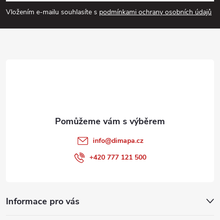
p
s
Vložením e-mailu souhlasíte s
podmínkami ochrany osobních údajů
u
a
t
í
info
@
dimapa.cz
+420 777 121 500
Informace pro vás