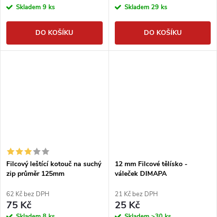
Skladem
9 ks
Skladem
29 ks
DO KOŠÍKU
DO KOŠÍKU
Filcový leštící kotouč na suchý
12 mm Filcové tělísko -
zip průměr 125mm
váleček DIMAPA
62 Kč bez DPH
21 Kč bez DPH
75 Kč
25 Kč
Skladem
8 ks
Skladem
>30 ks