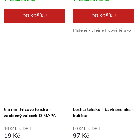
DO KOŠÍKU
DO KOŠÍKU
Plstěné - vlněné filcové tělísko
6.5 mm Filcové tělísko -
Leštící tělísko - bavlněné 5ks -
zaoblený váleček DIMAPA
kulička
16 Kč bez DPH
80 Kč bez DPH
19 Kč
97 Kč