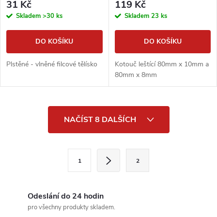
31 Kč
119 Kč
Skladem
>30 ks
Skladem
23 ks
DO KOŠÍKU
DO KOŠÍKU
Plstěné - vlněné filcové tělísko
Kotouč leštící 80mm x 10mm a
80mm x 8mm
O
NAČÍST 8 DALŠÍCH
v
l
S
1
2
t
á
r
d
á
Odeslání do 24 hodin
a
n
pro všechny produkty skladem.