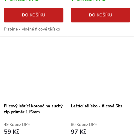
DO KOŠÍKU
DO KOŠÍKU
Plstěné - vlněné filcové tělísko
Filcový leštící kotouč na suchý
Leštící tělísko - filcové 5ks
zip průměr 115mm
49 Kč bez DPH
80 Kč bez DPH
59 Kč
97 Kč