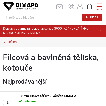
Přejít
NÁKUPNÍ
KOŠÍK
na
obsah
HLEDAT
Doprava zdarma při objednávce nad 3000,-Kč / NEPLATÍ PRO
NADROZMĚRNÉ ZÁSILKY
Leštění
Filcová a bavlněná tělíska,
kotouče
Nejprodávanější
10 mm Filcové tělísko - váleček DIMAPA
Skladem