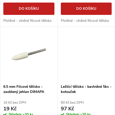
o
d
DO KOŠÍKU
DO KOŠÍKU
d
u
Plstěné - vlněné filcové tělísko
Plstěné - vlněné filcové tělísko
u
k
k
t
t
ů
ů
6.5 mm Filcové tělísko -
Leštící tělísko - bavlněné 5ks -
zaoblený jehlan DIMAPA
kotouček
16 Kč bez DPH
80 Kč bez DPH
19 Kč
97 Kč
Skladem
>30 ks
Skladem
>30 ks