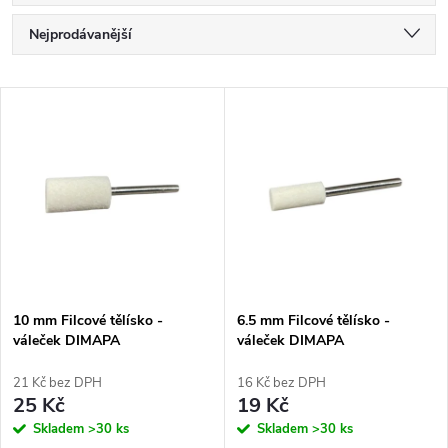
Ř
Nejprodávanější
a
Nejlevnější
V
Nejdražší
z
ý
Abecedně
e
p
n
i
í
s
p
10 mm Filcové tělísko -
6.5 mm Filcové tělísko -
váleček DIMAPA
váleček DIMAPA
p
r
21 Kč bez DPH
16 Kč bez DPH
r
25 Kč
19 Kč
o
Skladem
>30 ks
Skladem
>30 ks