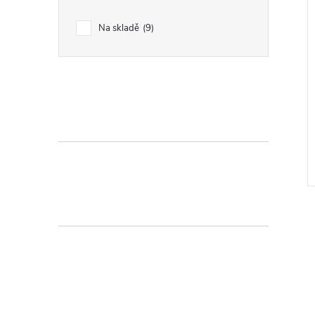
Na skladě
9
l