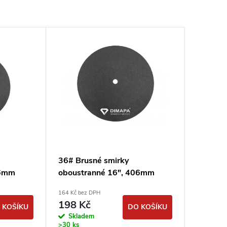
36# Brusné smirky
06mm
oboustranné 16", 406mm
smirkové kotouče
164 Kč bez DPH
podlahářské
198 Kč
 KOŠÍKU
DO KOŠÍKU
Skladem
>30 ks