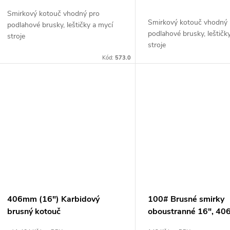
u
d
Smirkový kotouč vhodný pro
k
Smirkový kotouč vhodný 
podlahové brusky, leštičky a mycí
u
podlahové brusky, leštičk
stroje
stroje
t
k
Kód:
573.0
ů
t
ů
406mm (16") Karbidový
100# Brusné smirky
brusný kotouč
oboustranné 16", 4
smirkové kotouče