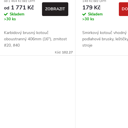
od 1 464 Kč bez DPH
148 Kč bez DPH
podlahářské
1 771 Kč
179 Kč
od
ZOBRAZIT
DO
Skladem
Skladem
>30 ks
>30 ks
Karbidový brusný kotouč
Smirkový kotouč vhodný 
oboustranný 406mm (16"), zrnitost
podlahové brusky, leštičk
#20, #40
stroje
Kód:
102.27