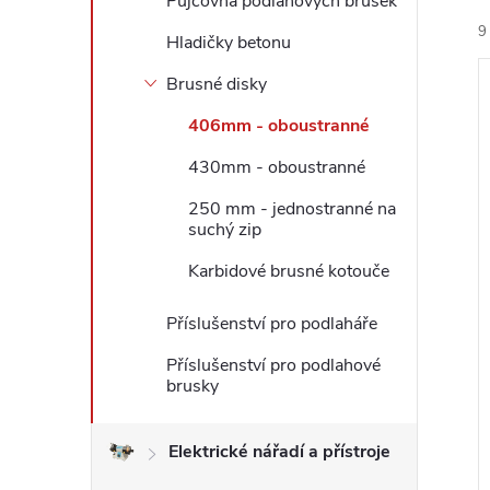
Půjčovna podlahových brusek
9
l
Hladičky betonu
Brusné disky
406mm - oboustranné
430mm - oboustranné
í
250 mm - jednostranné na
suchý zip
i
Karbidové brusné kotouče
Příslušenství pro podlaháře
Příslušenství pro podlahové
brusky
Elektrické nářadí a přístroje