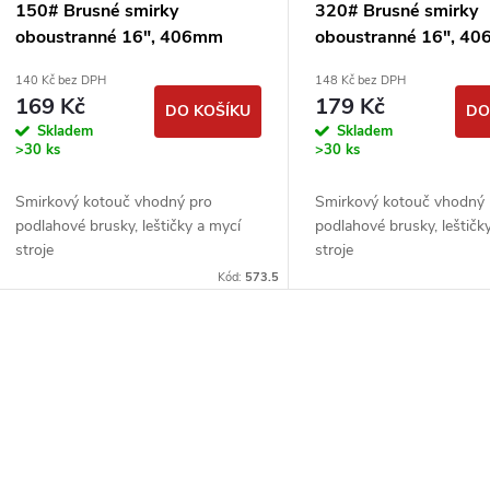
150# Brusné smirky
320# Brusné smirky
oboustranné 16", 406mm
oboustranné 16", 4
smirkové kotouče
smirkové kotouče
140 Kč bez DPH
148 Kč bez DPH
podlahářské
podlahářské
169 Kč
179 Kč
DO KOŠÍKU
DO
Skladem
Skladem
>30 ks
>30 ks
Smirkový kotouč vhodný pro
Smirkový kotouč vhodný 
podlahové brusky, leštičky a mycí
podlahové brusky, leštičk
stroje
stroje
Kód:
573.5
O
v