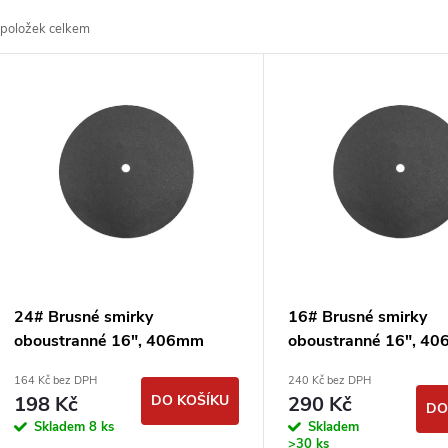
a
položek celkem
z
V
e
ý
n
p
p
s
r
p
24# Brusné smirky
16# Brusné smirky
o
oboustranné 16", 406mm
oboustranné 16", 4
r
smirkové kotouče
smirkové kotouče
164 Kč bez DPH
240 Kč bez DPH
d
podlahářské
podlahářské
198 Kč
DO KOŠÍKU
290 Kč
DO
o
Skladem
8 ks
Skladem
>30 ks