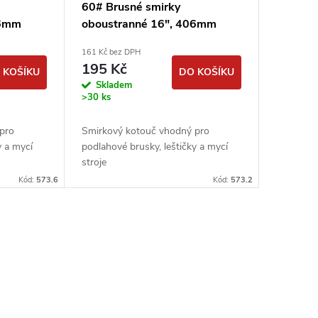
60# Brusné smirky
06mm
oboustranné 16", 406mm
smirkové kotouče
161 Kč bez DPH
podlahářské
195 Kč
 KOŠÍKU
DO KOŠÍKU
Skladem
>30 ks
pro
Smirkový kotouč vhodný pro
y a mycí
podlahové brusky, leštičky a mycí
stroje
Kód:
573.6
Kód:
573.2