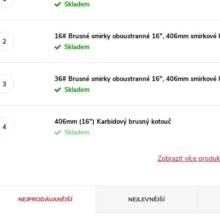
Skladem
16# Brusné smirky oboustranné 16", 406mm smirkové 
Skladem
36# Brusné smirky oboustranné 16", 406mm smirkové 
Skladem
406mm (16") Karbidový brusný kotouč
Skladem
Zobrazit více produ
Ř
NEJPRODÁVANĚJŠÍ
NEJLEVNĚJŠÍ