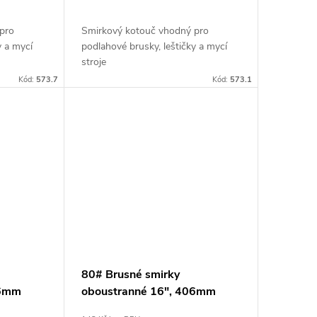
pro
Smirkový kotouč vhodný pro
y a mycí
podlahové brusky, leštičky a mycí
stroje
Kód:
573.7
Kód:
573.1
80# Brusné smirky
06mm
oboustranné 16", 406mm
smirkové kotouče