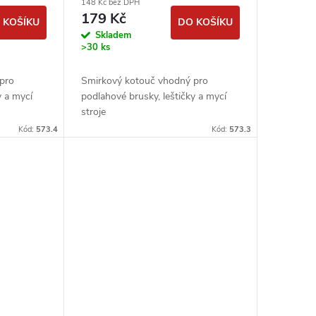
148 Kč bez DPH
podlahářské
179 Kč
 KOŠÍKU
DO KOŠÍKU
Skladem
>30 ks
pro
Smirkový kotouč vhodný pro
y a mycí
podlahové brusky, leštičky a mycí
stroje
Kód:
573.4
Kód:
573.3