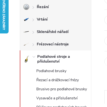
Řezání
r
Vrtání
a
n
Sklenářské nářadí
n
Frézovací nástroje
í
Podlahové stroje a
příslušenství
p
Podlahové brusky
a
Řezací a drážkovací frézy
Brusivo pro podlahové brusky
n
Vysavače a příslušenství
e