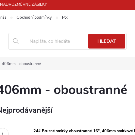
PRO NADROZMĚRNÉ ZÁSILKY
 nás
Obchodní podmínky
Podmínky ochrany osobních údajů
HLEDAT
406mm - oboustranné
406mm - oboustranné
Nejprodávanější
24# Brusné smirky oboustranné 16", 406mm smirkové 