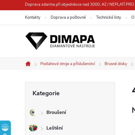
Přejít
Doprava zdarma při objednávce nad 3000,-Kč / NEPLATÍ 
na
Kontakty
Doprava a poštovné
Technické listy
O
obsah
Podlahové stroje a příslušenství
Brusné disky
Domů
P
Přeskočit
Kategorie
kategorie
o
Broušení
s
Leštění
t