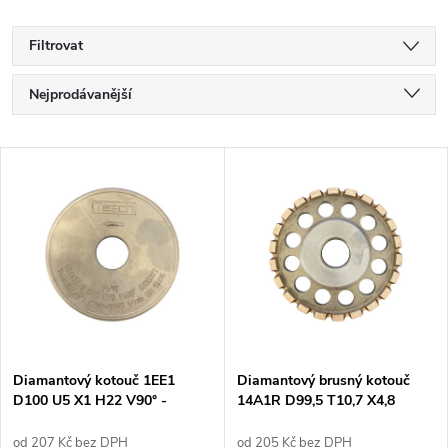
Filtrovat
Ř
Nejprodávanější
a
Nejlevnější
V
Nejdražší
z
ý
Abecedně
e
p
n
i
í
s
p
Diamantový kotouč 1EE1
Diamantový brusný kotouč
D100 U5 X1 H22 V90° -
14A1R D99,5 T10,7 X4,8
p
TESCH
U11,7 H22 - EFFGEN
r
od 207 Kč bez DPH
od 205 Kč bez DPH