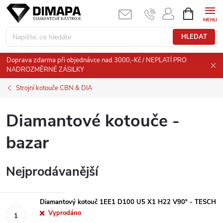
Přejít
NÁKUPNÍ
KOŠÍK
na
obsah
HLEDAT
Doprava zdarma při objednávce nad 3000,-Kč / NEPLATÍ PRO
NADROZMĚRNÉ ZÁSILKY
Strojní kotouče CBN & DIA
Diamantové kotouče -
bazar
Nejprodávanější
Diamantový kotouč 1EE1 D100 U5 X1 H22 V90° - TESCH
Vyprodáno