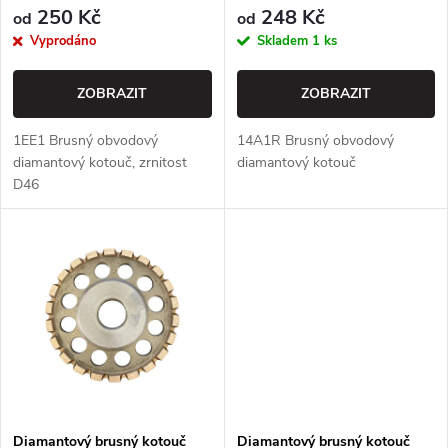
r
250 Kč
248 Kč
od
od
o
Vyprodáno
Skladem
1 ks
o
d
ZOBRAZIT
ZOBRAZIT
d
u
1EE1 Brusný obvodový
14A1R Brusný obvodový
u
diamantový kotouč, zrnitost
diamantový kotouč
k
D46
k
t
t
ů
ů
Diamantový brusný kotouč
Diamantový brusný kotouč