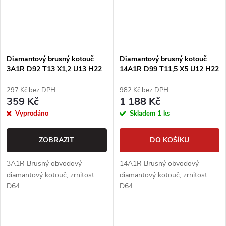
Diamantový brusný kotouč
Diamantový brusný kotouč
3A1R D92 T13 X1,2 U13 H22
14A1R D99 T11,5 X5 U12 H22
297 Kč bez DPH
982 Kč bez DPH
359 Kč
1 188 Kč
Vyprodáno
Skladem
1 ks
ZOBRAZIT
DO KOŠÍKU
3A1R Brusný obvodový
14A1R Brusný obvodový
diamantový kotouč, zrnitost
diamantový kotouč, zrnitost
D64
D64