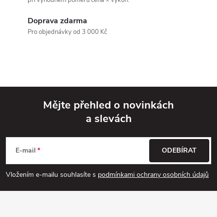
n
r
í
Doprava zdarma
v
Pro objednávky od 3 000 Kč
k
y
v
Mějte přehled o novinkách
ý
a slevách
Z
p
á
i
E-mail
ODEBÍRAT
p
s
Vložením e-mailu souhlasíte s
podmínkami ochrany osobních údajů
u
a