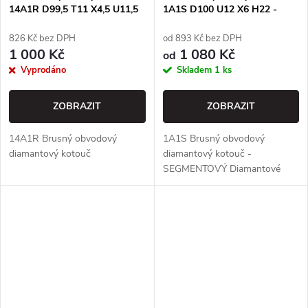
14A1R D99,5 T11 X4,5 U11,5
1A1S D100 U12 X6 H22 -
H22 - EFFGEN
TESCH
826 Kč bez DPH
od 893 Kč bez DPH
1 000 Kč
1 080 Kč
od
Vyprodáno
Skladem
1 ks
ZOBRAZIT
ZOBRAZIT
14A1R Brusný obvodový
1A1S Brusný obvodový
diamantový kotouč
diamantový kotouč -
SEGMENTOVÝ Diamantové
kotouče s kovovou vazbou
(Metal Bond)