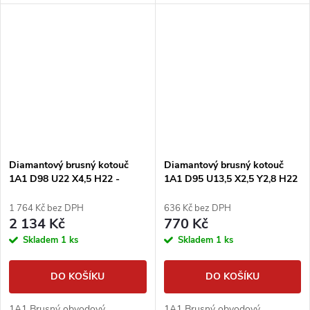
Diamantový brusný kotouč
Diamantový brusný kotouč
1A1 D98 U22 X4,5 H22 -
1A1 D95 U13,5 X2,5 Y2,8 H22
TESCH
- TESCH
1 764 Kč bez DPH
636 Kč bez DPH
2 134 Kč
770 Kč
Skladem
1 ks
Skladem
1 ks
DO KOŠÍKU
DO KOŠÍKU
1A1 Brusný obvodový
1A1 Brusný obvodový