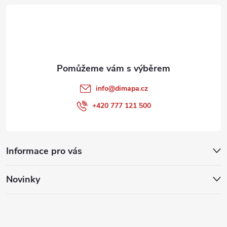
t
í
info
@
dimapa.cz
+420 777 121 500
Informace pro vás
Novinky