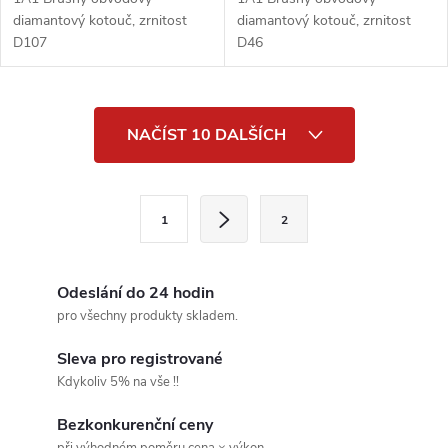
diamantový kotouč, zrnitost
diamantový kotouč, zrnitost
D107
D46
O
NAČÍST 10 DALŠÍCH
v
l
S
1
2
t
á
r
d
á
Odeslání do 24 hodin
a
n
pro všechny produkty skladem.
k
c
Sleva pro registrované
o
Kdykoliv 5% na vše !!
í
v
Bezkonkurenční ceny
á
p
při výhodném poměru cena × výkon.