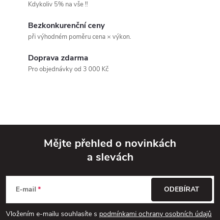
á
Kdykoliv 5% na vše !!
d
Bezkonkurenční ceny
při výhodném poměru cena × výkon.
a
Doprava zdarma
c
Pro objednávky od 3 000 Kč
í
p
r
v
Mějte přehled o novinkách
a slevách
k
Z
y
á
E-mail
ODEBÍRAT
v
p
Vložením e-mailu souhlasíte s
podmínkami ochrany osobních údajů