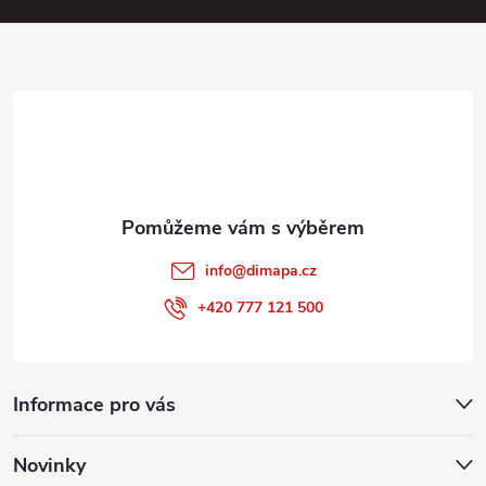
ý
a
p
i
t
s
í
u
info
@
dimapa.cz
+420 777 121 500
Informace pro vás
Novinky