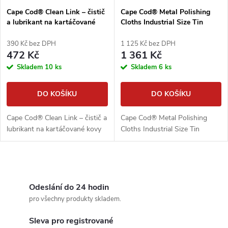
Cape Cod® Clean Link – čistič
Cape Cod® Metal Polishing
a lubrikant na kartáčované
Cloths Industrial Size Tin
kovy
390 Kč bez DPH
1 125 Kč bez DPH
472 Kč
1 361 Kč
Skladem
10 ks
Skladem
6 ks
DO KOŠÍKU
DO KOŠÍKU
Cape Cod® Clean Link – čistič a
Cape Cod® Metal Polishing
lubrikant na kartáčované kovy
Cloths Industrial Size Tin
O
v
Odeslání do 24 hodin
pro všechny produkty skladem.
l
Sleva pro registrované