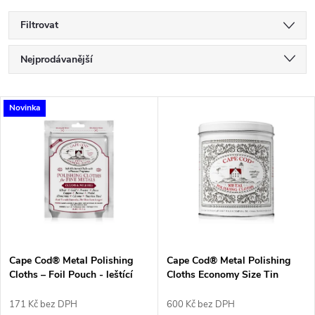
Filtrovat
Ř
Nejprodávanější
a
Nejlevnější
V
Novinka
Nejdražší
z
ý
Abecedně
e
p
n
i
í
s
p
Cape Cod® Metal Polishing
Cape Cod® Metal Polishing
Cloths – Foil Pouch - leštící
Cloths Economy Size Tin
p
ubrousky
r
171 Kč bez DPH
600 Kč bez DPH