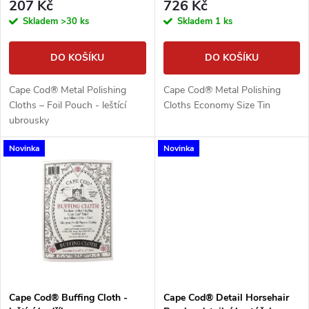
r
207 Kč
726 Kč
o
Skladem
>30 ks
Skladem
1 ks
o
d
DO KOŠÍKU
DO KOŠÍKU
d
u
Cape Cod® Metal Polishing
Cape Cod® Metal Polishing
u
Cloths – Foil Pouch - leštící
Cloths Economy Size Tin
k
ubrousky
k
Novinka
Novinka
t
t
ů
ů
Cape Cod® Buffing Cloth -
Cape Cod® Detail Horsehair