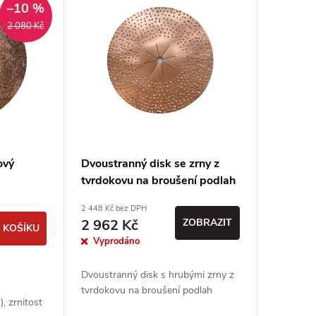
–10 %
2 080 Kč
ový
Dvoustranný disk se zrny z
tvrdokovu na broušení podlah
2 448 Kč bez DPH
2 962 Kč
ZOBRAZIT
 KOŠÍKU
Vyprodáno
Dvoustranný disk s hrubými zrny z
tvrdokovu na broušení podlah
, zrnitost