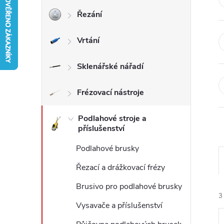
Řezání
r
Vrtání
a
n
Sklenářské nářadí
n
Frézovací nástroje
í
Podlahové stroje a
příslušenství
p
Podlahové brusky
a
Řezací a drážkovací frézy
Brusivo pro podlahové brusky
n
3
Vysavače a příslušenství
e