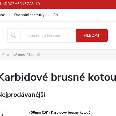
PRO NADROZMĚRNÉ ZÁSILKY
 nás
Obchodní podmínky
Podmínky ochrany osobních údajů
HLEDAT
Karbidové brusné kotouče
Karbidové brusné koto
Nejprodávanější
406mm (16") Karbidový brusný kotouč