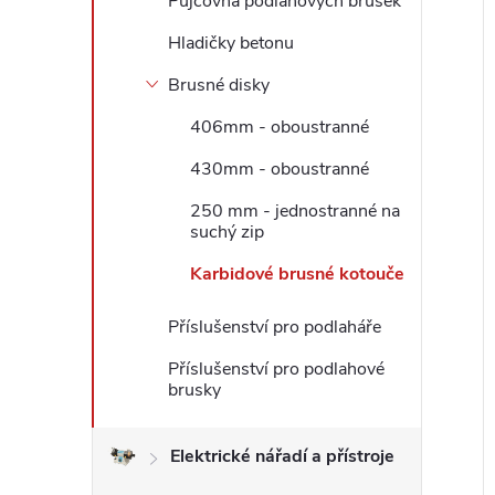
Půjčovna podlahových brusek
l
Hladičky betonu
Brusné disky
í
406mm - oboustranné
i
430mm - oboustranné
250 mm - jednostranné na
suchý zip
Karbidové brusné kotouče
Příslušenství pro podlaháře
Příslušenství pro podlahové
brusky
Elektrické nářadí a přístroje