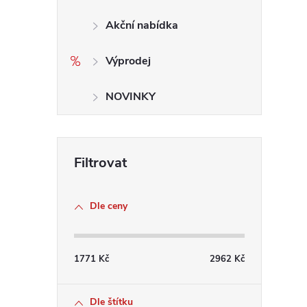
r
Akční nabídka
Výprodej
NOVINKY
i
Dle ceny
1771
Kč
2962
Kč
Dle štítku