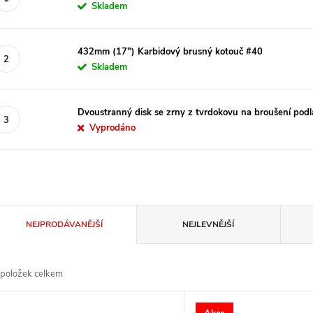
Skladem
432mm (17") Karbidový brusný kotouč #40
Skladem
Dvoustranný disk se zrny z tvrdokovu na broušení pod
Vyprodáno
Ř
NEJPRODÁVANĚJŠÍ
NEJLEVNĚJŠÍ
a
položek celkem
z
V