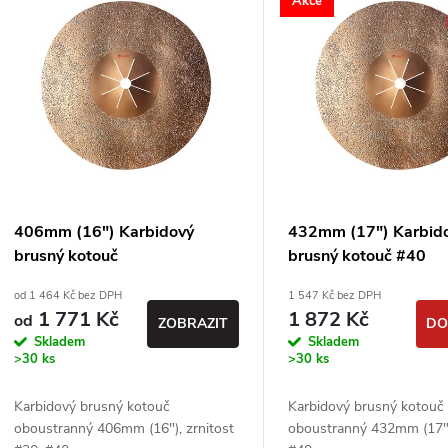
Akce
e
ý
n
p
p
s
r
p
406mm (16") Karbidový
432mm (17") Karbid
o
brusný kotouč
brusný kotouč #40
r
od 1 464 Kč bez DPH
1 547 Kč bez DPH
d
1 771 Kč
1 872 Kč
od
ZOBRAZIT
DO
o
Skladem
Skladem
u
>30 ks
>30 ks
d
k
Karbidový brusný kotouč
Karbidový brusný kotouč
u
oboustranný 406mm (16"), zrnitost
oboustranný 432mm (17")