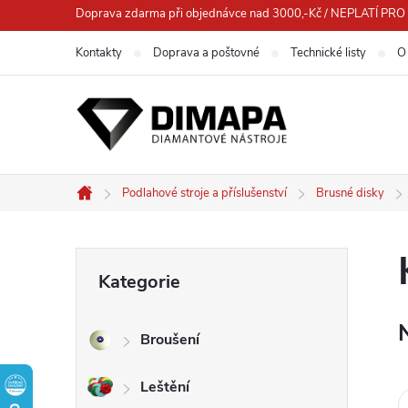
Přejít
Doprava zdarma při objednávce nad 3000,-Kč / NEPLATÍ 
na
Kontakty
Doprava a poštovné
Technické listy
O
obsah
Podlahové stroje a příslušenství
Brusné disky
Domů
P
Přeskočit
Kategorie
kategorie
o
Broušení
s
Leštění
t