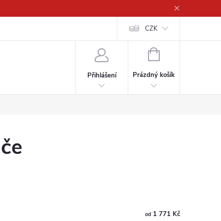
CZK
NÁKUPNÍ
KOŠÍK
Prázdný košík
Přihlášení
uče
1 771 Kč
od