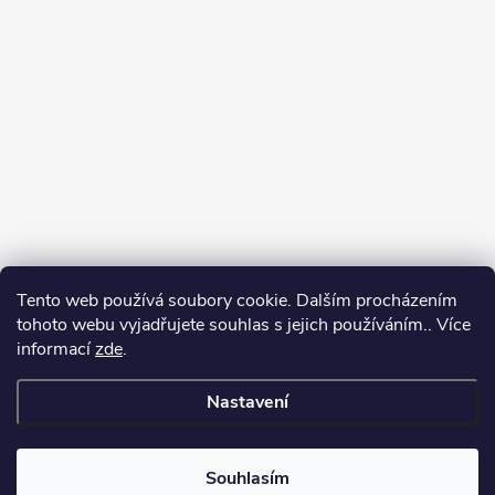
Tento web používá soubory cookie. Dalším procházením
tohoto webu vyjadřujete souhlas s jejich používáním.. Více
informací
zde
.
Nastavení
Copyright 2026
Můj e-shop
. Všechna práva vyhrazena.
Souhlasím
Vytvořil Shoptet