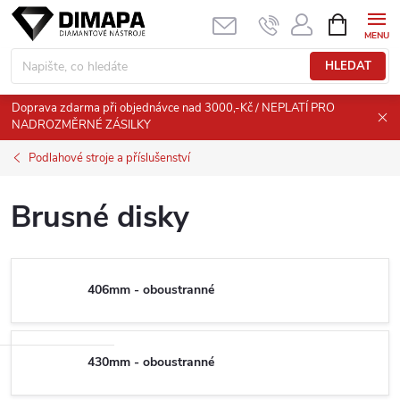
Přejít
NÁKUPNÍ
KOŠÍK
na
obsah
HLEDAT
Doprava zdarma při objednávce nad 3000,-Kč / NEPLATÍ PRO
NADROZMĚRNÉ ZÁSILKY
Podlahové stroje a příslušenství
Brusné disky
406mm - oboustranné
430mm - oboustranné