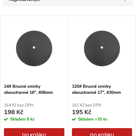
Ř
a
Nejlevnější
V
Nejdražší
z
ý
Abecedně
e
p
n
i
í
s
p
24# Brusné smirky
320# Brusné smirky
oboustranné 16", 406mm
oboustranné 17", 430mm
p
smirkové kotouče podlahářské
smirkové kotouče podlahářské
r
164 Kč bez DPH
161 Kč bez DPH
r
198 Kč
195 Kč
o
Skladem
8 ks
Skladem
>30 ks
o
DO KOŠÍKU
DO KOŠÍKU