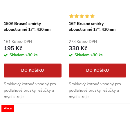
150# Brusné smirky
16# Brusné smirky
oboustranné 17", 430mm
oboustranné 17", 430mm
smirkové kotouče podlahářské
smirkové kotouče podlahářské
161 Kč bez DPH
273 Kč bez DPH
195 Kč
330 Kč
Skladem
>30 ks
Skladem
>30 ks
DO KOŠÍKU
DO KOŠÍKU
Smirkový kotouč vhodný pro
Smirkový kotouč vhodný pro
podlahové brusky, leštičky a
podlahové brusky, leštičky a
mycí stroje
mycí stroje
Akce