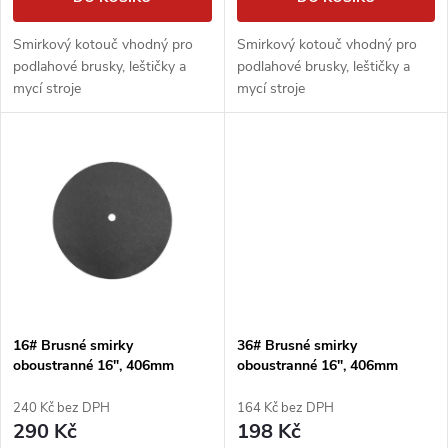
d
d
u
Smirkový kotouč vhodný pro
Smirkový kotouč vhodný pro
u
podlahové brusky, leštičky a
podlahové brusky, leštičky a
k
mycí stroje
mycí stroje
k
t
t
ů
ů
16# Brusné smirky
36# Brusné smirky
oboustranné 16", 406mm
oboustranné 16", 406mm
smirkové kotouče podlahářské
smirkové kotouče podlahářské
240 Kč bez DPH
164 Kč bez DPH
290 Kč
198 Kč