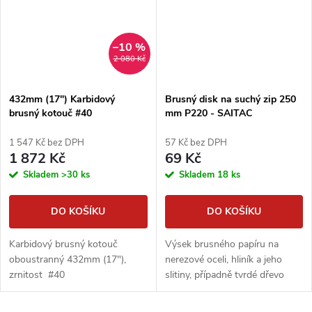
–10 %
2 080 Kč
432mm (17") Karbidový
Brusný disk na suchý zip 250
brusný kotouč #40
mm P220 - SAITAC
1 547 Kč bez DPH
57 Kč bez DPH
1 872 Kč
69 Kč
Skladem
>30 ks
Skladem
18 ks
DO KOŠÍKU
DO KOŠÍKU
Karbidový brusný kotouč
Výsek brusného papíru na
oboustranný 432mm (17"),
nerezové oceli, hliník a jeho
zrnitost #40
slitiny, případně tvrdé dřevo