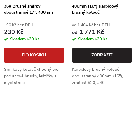
36# Brusné smirky
406mm (16") Karbidový
oboustranné 17", 430mm
brusný kotouč
smirkové kotouče podlahářské
190 Kč bez DPH
od 1 464 Kč bez DPH
230 Kč
1 771 Kč
od
Skladem
>30 ks
Skladem
>30 ks
DO KOŠÍKU
ZOBRAZIT
Smirkový kotouč vhodný pro
Karbidový brusný kotouč
podlahové brusky, leštičky a
oboustranný 406mm (16"),
mycí stroje
zrnitost #20, #40