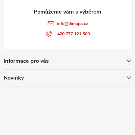
info
@
dimapa.cz
+420 777 121 500
Informace pro vás
Novinky