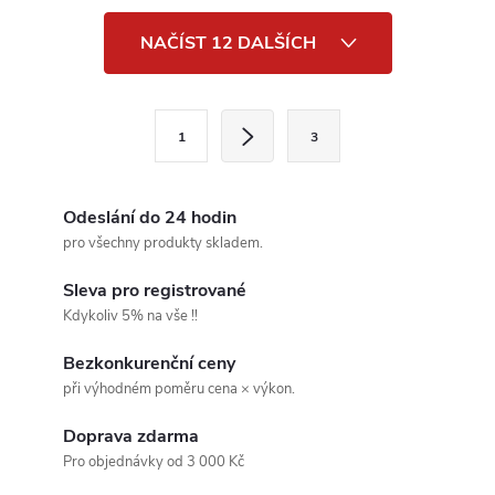
O
NAČÍST 12 DALŠÍCH
v
l
S
1
3
t
á
r
d
á
Odeslání do 24 hodin
a
n
pro všechny produkty skladem.
k
c
Sleva pro registrované
o
Kdykoliv 5% na vše !!
í
v
Bezkonkurenční ceny
á
p
při výhodném poměru cena × výkon.
n
r
í
Doprava zdarma
v
Pro objednávky od 3 000 Kč