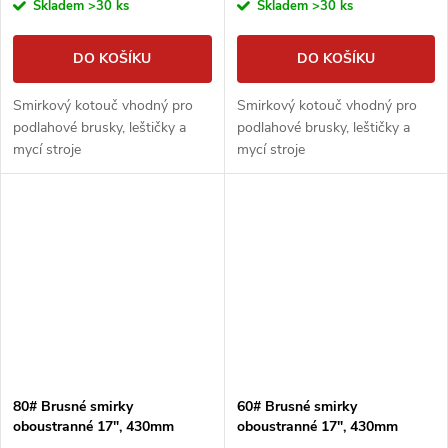
Skladem
>30 ks
Skladem
>30 ks
DO KOŠÍKU
DO KOŠÍKU
Smirkový kotouč vhodný pro
Smirkový kotouč vhodný pro
podlahové brusky, leštičky a
podlahové brusky, leštičky a
mycí stroje
mycí stroje
80# Brusné smirky
60# Brusné smirky
oboustranné 17", 430mm
oboustranné 17", 430mm
smirkové kotouče podlahářské
smirkové kotouče podlahářské