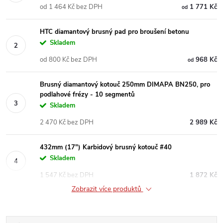
od 1 464 Kč bez DPH
1 771 Kč
od
HTC diamantový brusný pad pro broušení betonu
Skladem
od 800 Kč bez DPH
968 Kč
od
Brusný diamantový kotouč 250mm DIMAPA BN250, pro
podlahové frézy - 10 segmentů
Skladem
2 470 Kč bez DPH
2 989 Kč
432mm (17") Karbidový brusný kotouč #40
Skladem
1 547 Kč bez DPH
1 872 Kč
Zobrazit více produktů