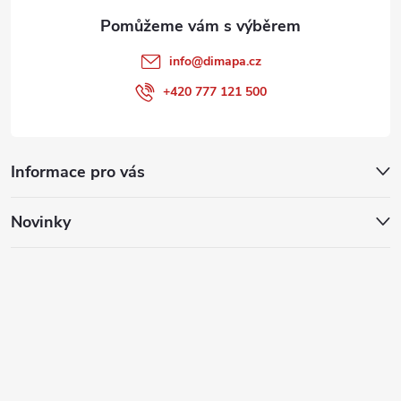
info
@
dimapa.cz
+420 777 121 500
Informace pro vás
Novinky