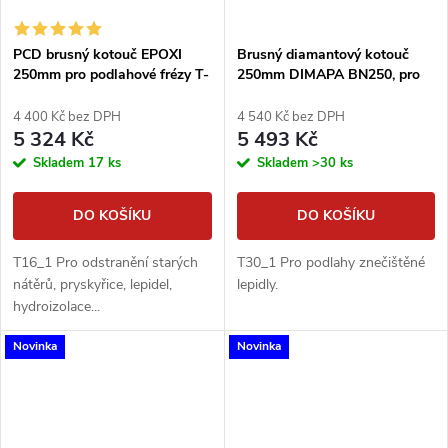
PCD brusný kotouč EPOXI
Brusný diamantový kotouč
250mm pro podlahové frézy T-
250mm DIMAPA BN250, pro
REX
podlahové frézy - 20 segmentů
4 400 Kč bez DPH
4 540 Kč bez DPH
5 324 Kč
5 493 Kč
Skladem
17 ks
Skladem
>30 ks
DO KOŠÍKU
DO KOŠÍKU
T16_1 Pro odstranění starých
T30_1 Pro podlahy znečištěné
nátěrů, pryskyřice, lepidel,
lepidly.
hydroizolace...
Novinka
Novinka