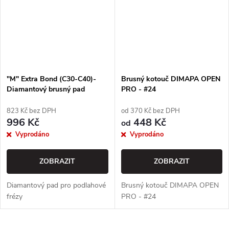
"M" Extra Bond (C30-C40)-
Brusný kotouč DIMAPA OPEN
Diamantový brusný pad
PRO - #24
SCHWAMBORN - REDILOCK
#124
823 Kč bez DPH
od 370 Kč bez DPH
996 Kč
448 Kč
od
Vyprodáno
Vyprodáno
ZOBRAZIT
ZOBRAZIT
Diamantový pad pro podlahové
Brusný kotouč DIMAPA OPEN
frézy
PRO - #24