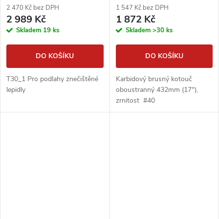
2 470 Kč bez DPH
1 547 Kč bez DPH
2 989 Kč
1 872 Kč
Skladem
19 ks
Skladem
>30 ks
DO KOŠÍKU
DO KOŠÍKU
T30_1 Pro podlahy znečištěné
Karbidový brusný kotouč
lepidly
oboustranný 432mm (17"),
zrnitost #40