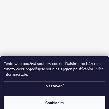
Tento web používá soubory cookie. Dalším procházením
tohoto webu vyjadřujete souhlas s jejich používáním.. Více
informací
zde
.
Nastavení
Copyright 2026
Můj e-shop
. Všechna práva vyhrazena.
Souhlasím
Vytvořil Shoptet