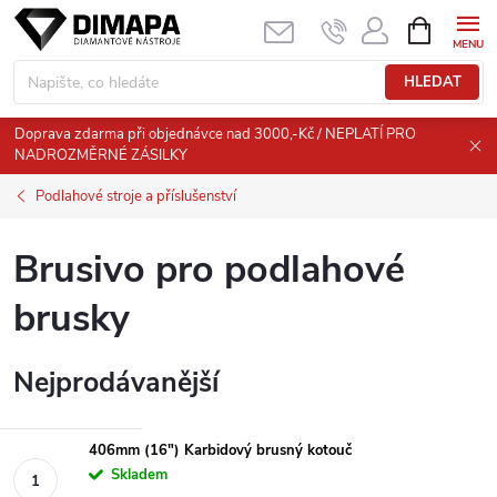
Přejít
NÁKUPNÍ
KOŠÍK
na
obsah
HLEDAT
Doprava zdarma při objednávce nad 3000,-Kč / NEPLATÍ PRO
NADROZMĚRNÉ ZÁSILKY
Podlahové stroje a příslušenství
Brusivo pro podlahové
brusky
Nejprodávanější
406mm (16") Karbidový brusný kotouč
Skladem