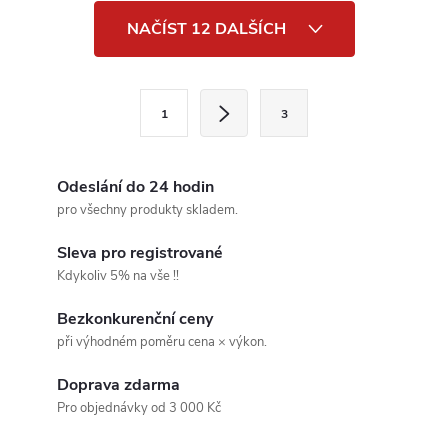
O
NAČÍST 12 DALŠÍCH
v
l
S
1
3
t
á
r
d
á
Odeslání do 24 hodin
a
n
pro všechny produkty skladem.
k
c
Sleva pro registrované
o
Kdykoliv 5% na vše !!
í
v
Bezkonkurenční ceny
á
p
při výhodném poměru cena × výkon.
n
r
í
Doprava zdarma
v
Pro objednávky od 3 000 Kč