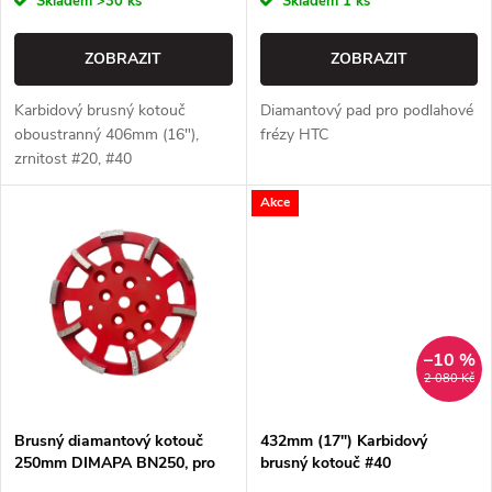
o
Skladem
>30 ks
Skladem
1 ks
o
d
ZOBRAZIT
ZOBRAZIT
d
u
Karbidový brusný kotouč
Diamantový pad pro podlahové
u
oboustranný 406mm (16"),
frézy HTC
k
zrnitost #20, #40
k
Akce
t
t
ů
ů
–10 %
2 080 Kč
Brusný diamantový kotouč
432mm (17") Karbidový
250mm DIMAPA BN250, pro
brusný kotouč #40
podlahové frézy - 10 segmentů