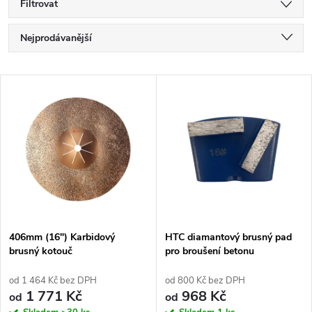
Filtrovat
Ř
Nejprodávanější
a
Nejlevnější
V
Nejdražší
z
ý
Abecedně
e
p
n
i
í
s
p
406mm (16") Karbidový
HTC diamantový brusný pad
brusný kotouč
pro broušení betonu
p
r
od 1 464 Kč bez DPH
od 800 Kč bez DPH
r
1 771 Kč
968 Kč
od
od