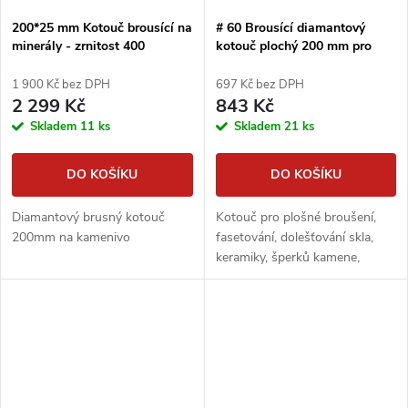
200*25 mm Kotouč brousící na
# 60 Brousící diamantový
minerály - zrnitost 400
kotouč plochý 200 mm pro
DIMAPA
extrémě tvrdé materiály
1 900 Kč bez DPH
697 Kč bez DPH
2 299 Kč
843 Kč
Skladem
11 ks
Skladem
21 ks
DO KOŠÍKU
DO KOŠÍKU
Diamantový brusný kotouč
Kotouč pro plošné broušení,
200mm na kamenivo
fasetování, dolešťování skla,
keramiky, šperků kamene,
minerálů apod.