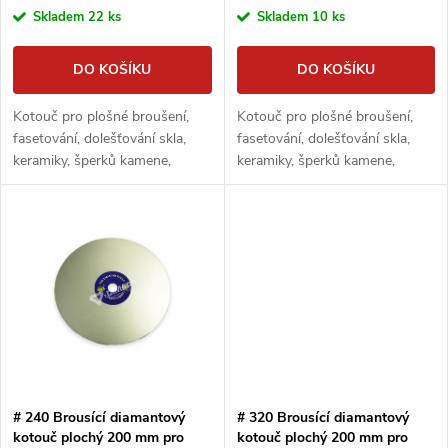
o
Skladem
22 ks
Skladem
10 ks
o
d
DO KOŠÍKU
DO KOŠÍKU
d
u
Kotouč pro plošné broušení,
Kotouč pro plošné broušení,
u
fasetování, dolešťování skla,
fasetování, dolešťování skla,
k
keramiky, šperků kamene,
keramiky, šperků kamene,
k
minerálů apod.
minerálů apod.
t
t
ů
ů
# 240 Brousící diamantový
# 320 Brousící diamantový
kotouč plochý 200 mm pro
kotouč plochý 200 mm pro