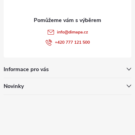
info
@
dimapa.cz
+420 777 121 500
Informace pro vás
Novinky