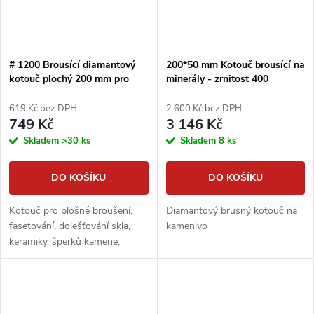
# 1200 Brousící diamantový
200*50 mm Kotouč brousící na
kotouč plochý 200 mm pro
minerály - zrnitost 400
extrémě tvrdé materiály
DIMAPA
619 Kč bez DPH
2 600 Kč bez DPH
749 Kč
3 146 Kč
Skladem
>30 ks
Skladem
8 ks
DO KOŠÍKU
DO KOŠÍKU
Kotouč pro plošné broušení,
Diamantový brusný kotouč na
fasetování, dolešťování skla,
kamenivo
keramiky, šperků kamene,
minerálů apod.