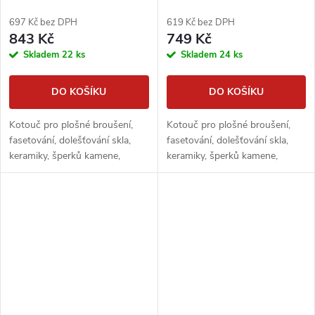
extrémě tvrdé materiály
extrémě tvrdé materiály
697 Kč bez DPH
619 Kč bez DPH
843 Kč
749 Kč
Skladem
22 ks
Skladem
24 ks
DO KOŠÍKU
DO KOŠÍKU
Kotouč pro plošné broušení,
Kotouč pro plošné broušení,
fasetování, dolešťování skla,
fasetování, dolešťování skla,
keramiky, šperků kamene,
keramiky, šperků kamene,
minerálů apod.
minerálů apod.