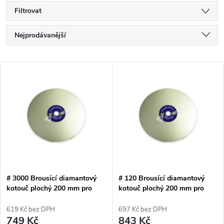
Filtrovat
Ř
Nejprodávanější
a
Nejlevnější
V
Nejdražší
z
ý
Abecedně
e
p
n
i
í
s
p
# 3000 Brousící diamantový
# 120 Brousící diamantový
kotouč plochý 200 mm pro
kotouč plochý 200 mm pro
p
extrémě tvrdé materiály
extrémě tvrdé materiály
r
619 Kč bez DPH
697 Kč bez DPH
r
749 Kč
843 Kč