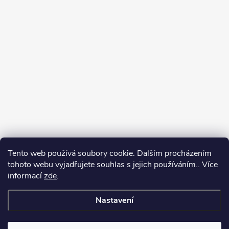
Tento web používá soubory cookie. Dalším procházením
tohoto webu vyjadřujete souhlas s jejich používáním.. Více
informací
zde
.
Nastavení
Copyright 2026
Můj e-shop
. Všechna práva vyhrazena.