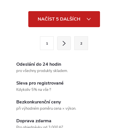
O
NAČÍST 5 DALŠÍCH
v
l
S
1
2
t
á
r
d
á
Odeslání do 24 hodin
a
n
pro všechny produkty skladem.
k
c
Sleva pro registrované
o
Kdykoliv 5% na vše !!
í
v
Bezkonkurenční ceny
á
p
při výhodném poměru cena × výkon.
n
r
í
Doprava zdarma
Pro objednávky od 3 000 Kč