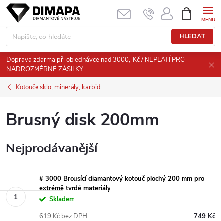
Přejít
NÁKUPNÍ
KOŠÍK
na
obsah
HLEDAT
Doprava zdarma při objednávce nad 3000,-Kč / NEPLATÍ PRO
NADROZMĚRNÉ ZÁSILKY
Kotouče sklo, minerály, karbid
Brusný disk 200mm
Nejprodávanější
# 3000 Brousící diamantový kotouč plochý 200 mm pro
extrémě tvrdé materiály
Skladem
619 Kč bez DPH
749 Kč