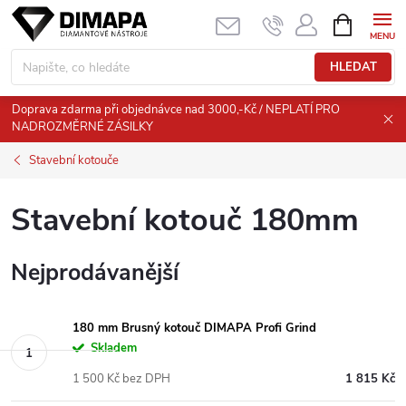
Přejít
NÁKUPNÍ
KOŠÍK
na
obsah
HLEDAT
Doprava zdarma při objednávce nad 3000,-Kč / NEPLATÍ PRO
NADROZMĚRNÉ ZÁSILKY
Stavební kotouče
Stavební kotouč 180mm
Nejprodávanější
180 mm Brusný kotouč DIMAPA Profi Grind
Skladem
1 500 Kč bez DPH
1 815 Kč