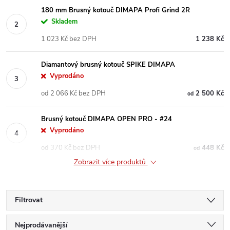
180 mm Brusný kotouč DIMAPA Profi Grind 2R
Skladem
1 023 Kč bez DPH
1 238 Kč
Diamantový brusný kotouč SPIKE DIMAPA
Vyprodáno
od 2 066 Kč bez DPH
2 500 Kč
od
Brusný kotouč DIMAPA OPEN PRO - #24
Vyprodáno
od 370 Kč bez DPH
448 Kč
od
Zobrazit více produktů
Filtrovat
Ř
Nejprodávanější