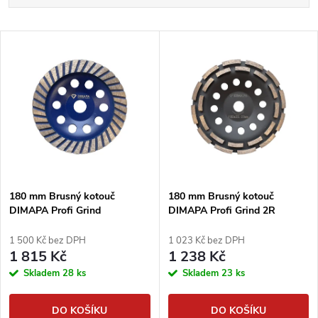
a
Nejlevnější
V
Nejdražší
z
ý
Abecedně
e
p
n
i
í
s
p
180 mm Brusný kotouč
180 mm Brusný kotouč
DIMAPA Profi Grind
DIMAPA Profi Grind 2R
p
r
1 500 Kč bez DPH
1 023 Kč bez DPH
r
1 815 Kč
1 238 Kč
o
Skladem
28 ks
Skladem
23 ks
o
d
DO KOŠÍKU
DO KOŠÍKU