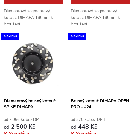
d
u
Diamantový segmentový
Diamantový segmentový
u
kotouč DIMAPA 180mm k
kotouč DIMAPA 180mm k
k
broušení
broušení
k
Novinka
Novinka
t
t
ů
ů
Diamantový brusný kotouč
Brusný kotouč DIMAPA OPEN
SPIKE DIMAPA
PRO - #24
od 2 066 Kč bez DPH
od 370 Kč bez DPH
2 500 Kč
448 Kč
od
od
Vyprodáno
Vyprodáno