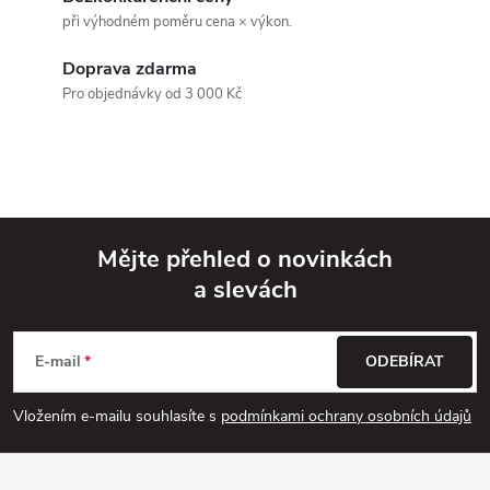
při výhodném poměru cena × výkon.
a
Doprava zdarma
c
Pro objednávky od 3 000 Kč
í
p
r
v
Mějte přehled o novinkách
a slevách
k
Z
y
á
E-mail
ODEBÍRAT
v
p
Vložením e-mailu souhlasíte s
podmínkami ochrany osobních údajů
ý
a
p