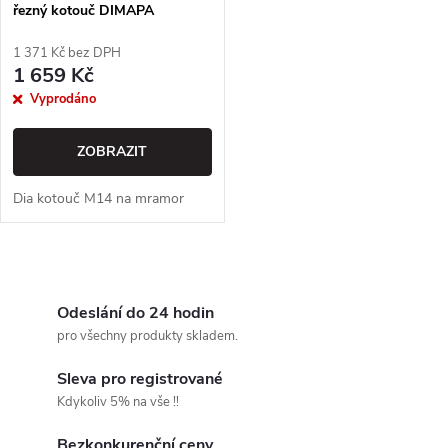
řezný kotouč DIMAPA
1 371 Kč bez DPH
1 659 Kč
Vyprodáno
ZOBRAZIT
Dia kotouč M14 na mramor
O
v
Odeslání do 24 hodin
pro všechny produkty skladem.
l
Sleva pro registrované
á
Kdykoliv 5% na vše !!
d
Bezkonkurenční ceny