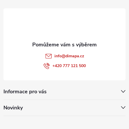
i
t
s
í
u
info
@
dimapa.cz
+420 777 121 500
Informace pro vás
Novinky