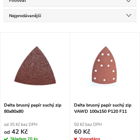
Filtrovat
Ř
Nejprodávanější
a
Nejlevnější
V
Nejdražší
z
ý
Abecedně
e
p
n
i
í
s
p
Delta brusný papír suchý zip
Delta brusný papír suchý zip
80x80x80
VAWD 100x150 P120 F11
p
SAITAC
r
od 35 Kč bez DPH
50 Kč bez DPH
r
42 Kč
60 Kč
od
Skladem
20 ks
Vyprodáno