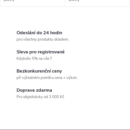
O
v
Odeslání do 24 hodin
pro všechny produkty skladem.
l
Sleva pro registrované
á
Kdykoliv 5% na vše !!
d
Bezkonkurenční ceny
při výhodném poměru cena × výkon.
a
Doprava zdarma
c
Pro objednávky od 3 000 Kč
í
p
r