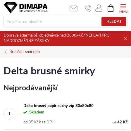
Přejít
NÁKUPNÍ
KOŠÍK
na
obsah
HLEDAT
Doprava zdarma při objednávce nad 3000,-Kč / NEPLATÍ PRO
NADROZMĚRNÉ ZÁSILKY
Broušení smirkem
Delta brusné smirky
Nejprodávanější
Delta brusný papír suchý zip 80x80x80
Skladem
od 35 Kč bez DPH
42 Kč
od