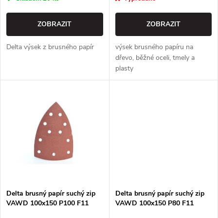
o
o
d
ZOBRAZIT
ZOBRAZIT
d
u
Delta výsek z brusného papír
výsek brusného papíru na
u
dřevo, běžné oceli, tmely a
k
plasty
k
t
t
ů
ů
Delta brusný papír suchý zip
Delta brusný papír suchý zip
VAWD 100x150 P100 F11
VAWD 100x150 P80 F11
SAITAC
SAITAC