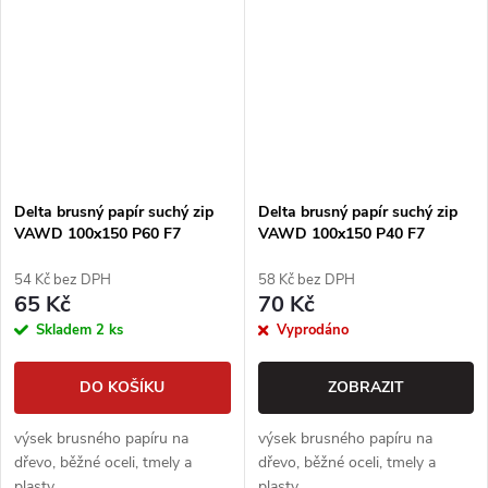
Delta brusný papír suchý zip
Delta brusný papír suchý zip
VAWD 100x150 P60 F7
VAWD 100x150 P40 F7
SAITAC
SAITAC
54 Kč bez DPH
58 Kč bez DPH
65 Kč
70 Kč
Skladem
2 ks
Vyprodáno
DO KOŠÍKU
ZOBRAZIT
výsek brusného papíru na
výsek brusného papíru na
dřevo, běžné oceli, tmely a
dřevo, běžné oceli, tmely a
plasty
plasty