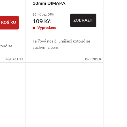
10mm DIMAPA
90 Kč bez DPH
109 Kč
ZOBRAZIT
 KOŠÍKU
Vyprodáno
Talířový nosič, unášecí kotouč se
otouč se
suchým zipem
Kód:
701.11
Kód:
701.9