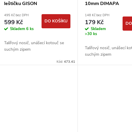
leštičku GISON
10mm DIMAPA
495 Kč bez DPH
148 Kč bez DPH
599 Kč
DO KOŠÍKU
179 Kč
DO
Skladem
6 ks
Skladem
>30 ks
Talířový nosič, unášecí kotouč se
Talířový nosič, unášecí k
suchým zipem
suchým zipem
Kód:
473.41