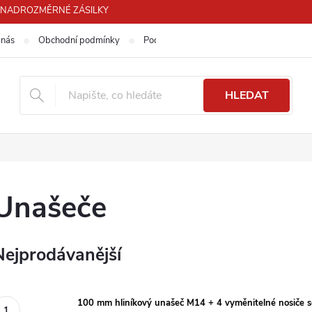
PRO NADROZMĚRNÉ ZÁSILKY
 nás
Obchodní podmínky
Podmínky ochrany osobních údajů
HLEDAT
Unašeče
Nejprodávanější
100 mm hliníkový unašeč M14 + 4 vyměnitelné nosiče 