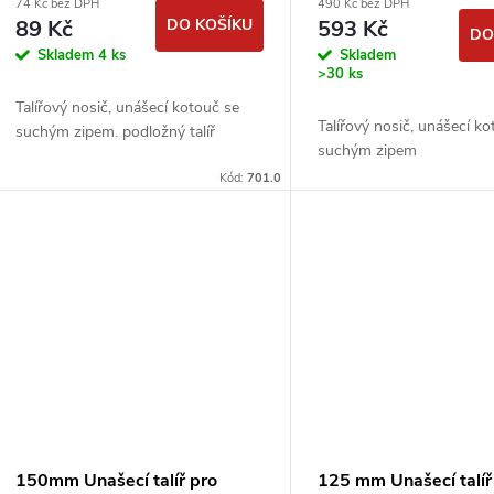
74 Kč bez DPH
490 Kč bez DPH
89 Kč
DO KOŠÍKU
593 Kč
DO
Skladem
4 ks
Skladem
>30 ks
Talířový nosič, unášecí kotouč se
Talířový nosič, unášecí k
suchým zipem. podložný talíř
suchým zipem
Kód:
701.0
150mm Unašecí talíř pro
125 mm Unašecí talíř 