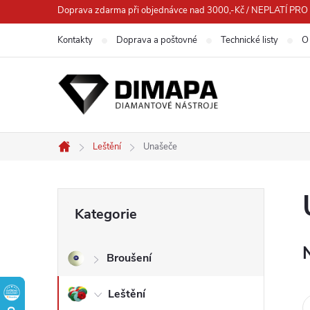
Přejít
Doprava zdarma při objednávce nad 3000,-Kč / NEPLATÍ 
na
Kontakty
Doprava a poštovné
Technické listy
O
obsah
Leštění
Unašeče
Domů
P
Přeskočit
Kategorie
kategorie
o
Broušení
s
Leštění
t