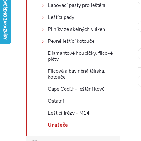
Lapovací pasty pro leštění
r
Leštící pady
a
Pilníky ze skelných vláken
Pevné leštící kotouče
n
Diamantové houbičky, filcové
n
pláty
Filcová a bavlněná tělíska,
í
kotouče
p
Cape Cod® - leštění kovů
Ostatní
a
Leštící frézy - M14
n
Unašeče
e