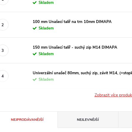
Skladem
100 mm Unašecí talíř na trn 10mm DIMAPA
Skladem
150 mm Unašecí talíř - suchý zip M14 DIMAPA
Skladem
Univerzální unašeč 80mm, suchý zip, závit M14, (+stop
Skladem
Zobrazit více produ
Ř
NEJPRODÁVANĚJŠÍ
NEJLEVNĚJŠÍ