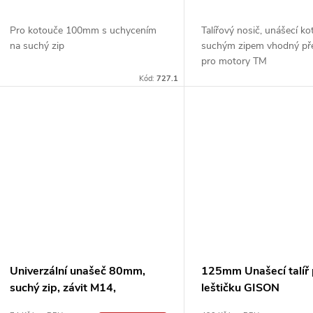
u
d
k
Pro kotouče 100mm s uchycením
Talířový nosič, unášecí k
u
na suchý zip
suchým zipem vhodný př
pro motory TM
t
k
Kód:
727.1
ů
t
ů
Univerzální unašeč 80mm,
125mm Unašecí talíř 
suchý zip, závit M14,
leštičku GISON
(+stopka)