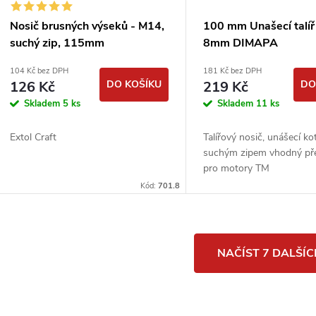
Nosič brusných výseků - M14,
100 mm Unašecí talíř 
suchý zip, 115mm
8mm DIMAPA
104 Kč bez DPH
181 Kč bez DPH
126 Kč
DO KOŠÍKU
219 Kč
DO
Skladem
5 ks
Skladem
11 ks
Extol Craft
Talířový nosič, unášecí k
suchým zipem vhodný př
pro motory TM
Kód:
701.8
O
NAČÍST 7 DALŠÍ
v