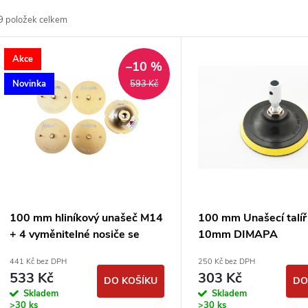
a
9
položek celkem
z
V
Akce
e
–10 %
ý
Novinka
593 Kč
n
p
p
s
r
p
100 mm hliníkový unašeč M14
100 mm Unašecí talíř 
o
+ 4 vyměnitelné nosiče se
10mm DIMAPA
r
suchým zipem
441 Kč bez DPH
250 Kč bez DPH
d
533 Kč
303 Kč
DO KOŠÍKU
DO
o
Skladem
Skladem
>30 ks
>30 ks