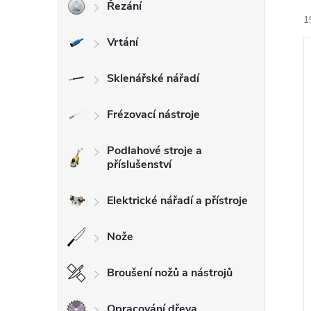
Řezání
1
l
Vrtání
Sklenářské nářadí
Frézovací nástroje
í
i
Podlahové stroje a
příslušenství
Elektrické nářadí a přístroje
Nože
Broušení nožů a nástrojů
Opracování dřeva