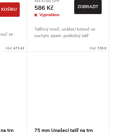
484 Kč bez DPH
586 Kč
ZOBRAZIT
 KOŠÍKU
Vyprodáno
Talířový nosič, unášecí kotouč se
otouč se
suchým zipem. podložný talíř
Kód:
473.42
Kód:
728.0
na trn
75 mm Unašecí talíř na trn