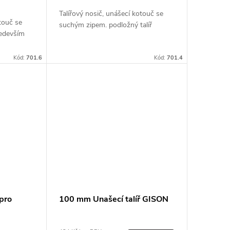
Talířový nosič, unášecí kotouč se
otouč se
suchým zipem. podložný talíř
edevším
Kód:
701.6
Kód:
701.4
pro
100 mm Unašecí talíř GISON