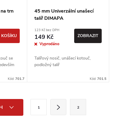
na trn
45 mm Univerzální unašecí
talíř DIMAPA
123 Kč bez DPH
 KOŠÍKU
149 Kč
ZOBRAZIT
Vyprodáno
otouč se
Talířový nosič, unášecí kotouč,
edevším
podložný talíř
Kód:
701.7
Kód:
701.5
S
CH
1
2
t
r
á