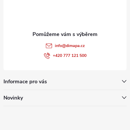
s
í
u
info
@
dimapa.cz
+420 777 121 500
Informace pro vás
Novinky