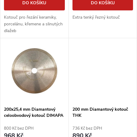
d
DO KOŠÍKU
DO KOŠÍKU
d
u
Kotouč pro řezání keramiky,
Extra tenký řezný kotouč
u
porcelánu, křemene a slinutých
k
dlažeb
k
t
t
ů
ů
200x25,4 mm Diamantový
200 mm Diamantový kotouč
celoobvodový kotouč DIMAPA
THK
CERAMIC
800 Kč bez DPH
736 Kč bez DPH
968 Kč
890 Kč