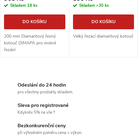
Skladem
18 ks
Skladem
>30 ks
DO KOŠÍKU
DO KOŠÍKU
200 mm Diamantový řezný
Velký řezací diamantový kotouč
kotouč DIMAPA pro mokré
řezání
O
v
Odeslání do 24 hodin
pro všechny produkty skladem.
l
Sleva pro registrované
á
Kdykoliv 5% na vše !!
d
Bezkonkurenční ceny
při výhodném poměru cena × výkon.
a