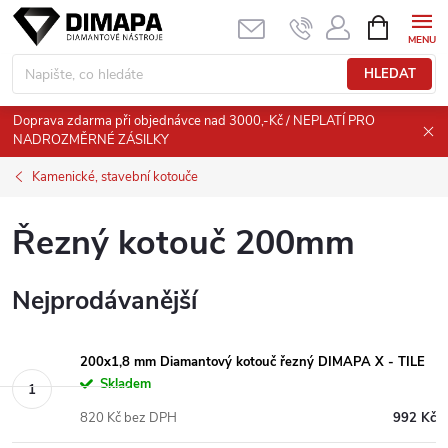
Přejít
NÁKUPNÍ
KOŠÍK
na
obsah
HLEDAT
Doprava zdarma při objednávce nad 3000,-Kč / NEPLATÍ PRO
NADROZMĚRNÉ ZÁSILKY
Kamenické, stavební kotouče
Řezný kotouč 200mm
Nejprodávanější
200x1,8 mm Diamantový kotouč řezný DIMAPA X - TILE
Skladem
820 Kč bez DPH
992 Kč