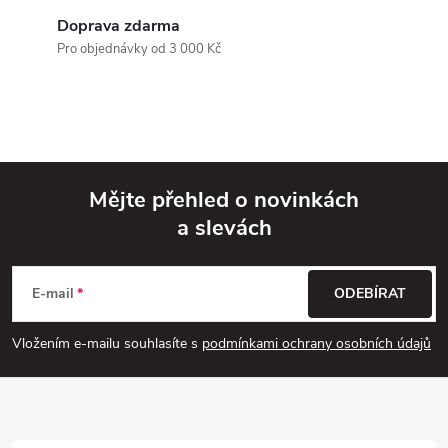
Doprava zdarma
c
Pro objednávky od 3 000 Kč
í
p
r
v
Mějte přehled o novinkách
a slevách
k
Z
y
á
E-mail
ODEBÍRAT
v
p
Vložením e-mailu souhlasíte s
podmínkami ochrany osobních údajů
ý
a
p
i
t