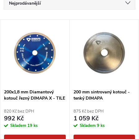
Ř
Nejprodávanější
a
Nejlevnější
V
Nejdražší
z
ý
Abecedně
e
p
n
i
í
s
p
200x1,8 mm Diamantový
200 mm sintrovaný kotouč -
kotouč řezný DIMAPA X - TILE
tenký DIMAPA
p
r
820 Kč bez DPH
875 Kč bez DPH
r
992 Kč
1 059 Kč
o
Skladem
19 ks
Skladem
9 ks
o