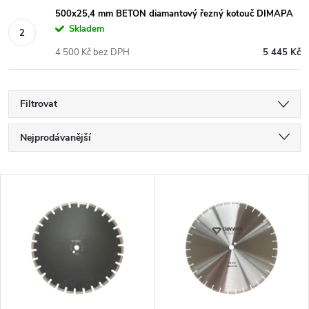
500x25,4 mm BETON diamantový řezný kotouč DIMAPA
Skladem
4 500 Kč bez DPH
5 445 Kč
Filtrovat
Ř
Nejprodávanější
a
Nejlevnější
V
Nejdražší
z
ý
Abecedně
e
p
n
i