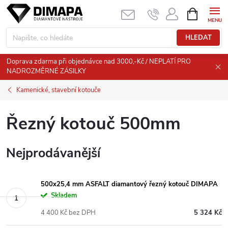
Přejít
NÁKUPNÍ
KOŠÍK
na
obsah
HLEDAT
Doprava zdarma při objednávce nad 3000,-Kč / NEPLATÍ PRO
NADROZMĚRNÉ ZÁSILKY
Kamenické, stavební kotouče
Řezný kotouč 500mm
Nejprodávanější
500x25,4 mm ASFALT diamantový řezný kotouč DIMAPA
Skladem
4 400 Kč bez DPH
5 324 Kč