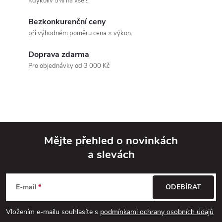
á
Kdykoliv 5% na vše !!
d
Bezkonkurenční ceny
při výhodném poměru cena × výkon.
a
Doprava zdarma
c
Pro objednávky od 3 000 Kč
í
p
r
v
Mějte přehled o novinkách
a slevách
k
Z
y
á
E-mail
ODEBÍRAT
v
p
Vložením e-mailu souhlasíte s
podmínkami ochrany osobních údajů
ý