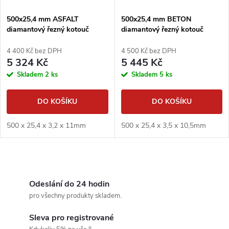
í
s
p
500x25,4 mm ASFALT
500x25,4 mm BETON
diamantový řezný kotouč
diamantový řezný kotouč
p
DIMAPA
DIMAPA
r
4 400 Kč bez DPH
4 500 Kč bez DPH
r
5 324 Kč
5 445 Kč
o
Skladem
2 ks
Skladem
5 ks
o
d
DO KOŠÍKU
DO KOŠÍKU
d
u
500 x 25,4 x 3,2 x 11mm
500 x 25,4 x 3,5 x 10,5mm
u
k
k
O
t
v
Odeslání do 24 hodin
t
pro všechny produkty skladem.
ů
l
ů
Sleva pro registrované