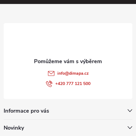
a
p
i
t
s
í
u
info
@
dimapa.cz
+420 777 121 500
Informace pro vás
Novinky