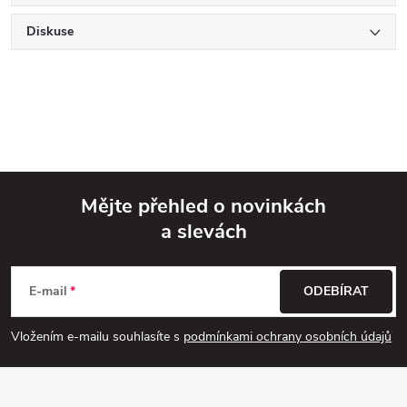
Diskuse
Mějte přehled o novinkách
a slevách
Z
á
E-mail
ODEBÍRAT
p
Vložením e-mailu souhlasíte s
podmínkami ochrany osobních údajů
a