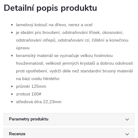
Detailní popis produktu
lamelový kotouč na dřevo, nerez a ocel
je ideální pro broušení, odstraňování třísek, úkosování,
odstraňování otřepů, odstraňování rzi, čištění a konečnou
úpravu
keramický materiál se vyznačuje velkou hodnotou
houževnatosti, velikostí jemných krystalů a dobrou odolností
proti opotřebení, vydrží déle než standardní brusný materiál
na bázi oxidu hlinitého
průměr 125mm
zrnitost 100#
středová díra 22,23mm
Parametry produktu
Recenze