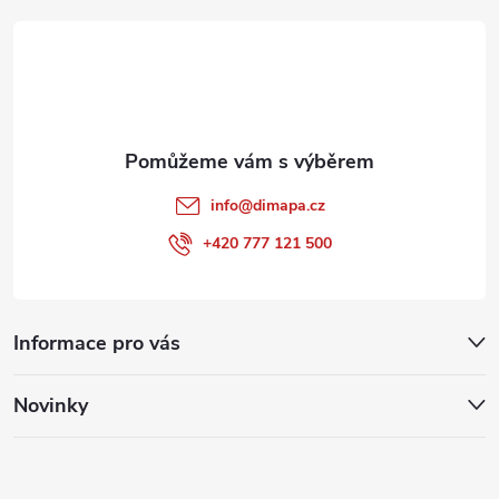
t
í
info
@
dimapa.cz
+420 777 121 500
Informace pro vás
Novinky