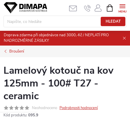
Přejít
NÁKUPNÍ
KOŠÍK
na
obsah
HLEDAT
Doprava zdarma při objednávce nad 3000,-Kč / NEPLATÍ PRO
NADROZMĚRNÉ ZÁSILKY
Broušení
Lamelový kotouč na kov
125mm - 100# T27 -
ceramic
Neohodnoceno
Podrobnosti hodnocení
Kód produktu:
095.9