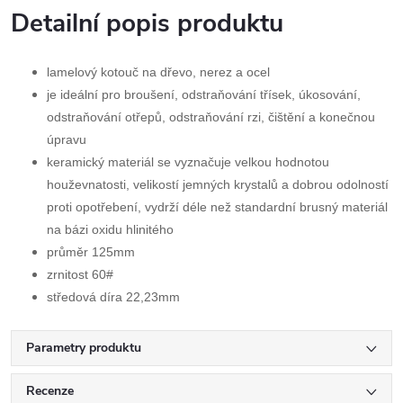
Detailní popis produktu
lamelový kotouč na dřevo, nerez a ocel
je ideální pro broušení, odstraňování třísek, úkosování,
odstraňování otřepů, odstraňování rzi, čištění a konečnou
úpravu
keramický materiál se vyznačuje velkou hodnotou
houževnatosti, velikostí jemných krystalů a dobrou odolností
proti opotřebení, vydrží déle než standardní brusný materiál
na bázi oxidu hlinitého
průměr 125mm
zrnitost 60#
středová díra 22,23mm
Parametry produktu
Recenze