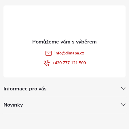
t
í
info
@
dimapa.cz
+420 777 121 500
Informace pro vás
Novinky