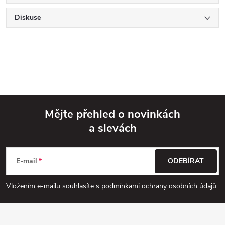
Diskuse
Mějte přehled o novinkách
a slevách
Z
á
E-mail
ODEBÍRAT
p
Vložením e-mailu souhlasíte s
podmínkami ochrany osobních údajů
a