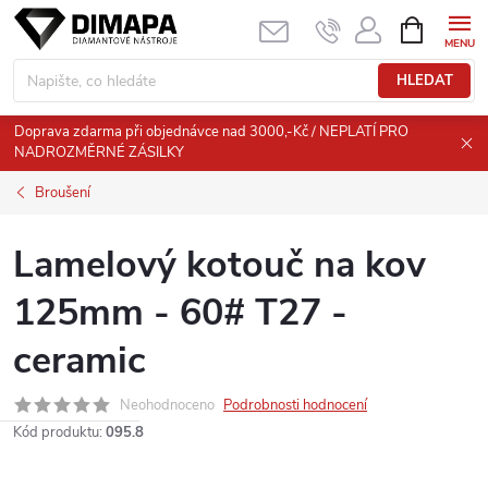
Přejít
NÁKUPNÍ
KOŠÍK
na
obsah
HLEDAT
Doprava zdarma při objednávce nad 3000,-Kč / NEPLATÍ PRO
NADROZMĚRNÉ ZÁSILKY
Broušení
Lamelový kotouč na kov
125mm - 60# T27 -
ceramic
Neohodnoceno
Podrobnosti hodnocení
Kód produktu:
095.8